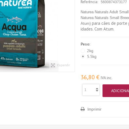
Referência:
5600874373177
Naturea Naturals Adult Smal
Naturea Naturals Small Bre
para cães de porte
Atum)
idades. Com Atum.
Peso:
2kg
5.5kg
Expandir
36,80 €
IVA inc.
ADICIONA
Imprimir