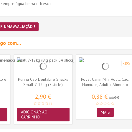
 sempre água limpa e fresca.
R UMA AVALIAÇÃO !
migo com…
-20%
to e
Purina Cão DentaLife Snacks
Royal Canin Mini Adult, Cão,
Small 7-12kg (7 sticks)
Húmidos, Adulto, Alimento
2,90 €
0,88 €
1,10 €
ADICIONAR AO
MAIS
CARRINHO