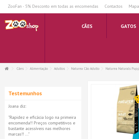
.
ZooFan - 5% Desconto em todas as encomendas
Contactos
Mapa 
CÃES
GATOS
Cães
Alimentação
Adultos
Naturea Cão Adulto
Naturea Naturals Pupp
Testemunhos
Joana diz:
"Rapidez e eficácia logo na primeira
encomenda!! Preços competitivos e
bastante acessíveis nas melhores
marcas!! ..."