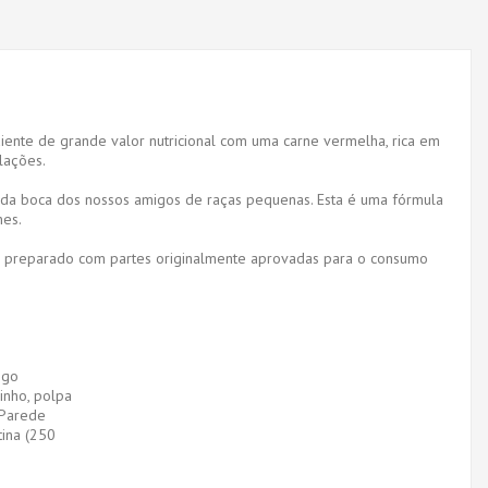
ente de grande valor nutricional com uma carne vermelha, rica em
lações.
 da boca dos nossos amigos de raças pequenas. Esta é uma fórmula
nes.
 é preparado com partes originalmente aprovadas para o consumo
ngo
inho, polpa
 Parede
tina (250