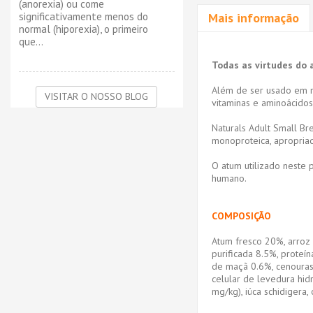
(anorexia) ou come
significativamente menos do
Mais informação
normal (hiporexia), o primeiro
que...
Todas as virtudes do
Além de ser usado em re
VISITAR O NOSSO BLOG
vitaminas e aminoácidos
Naturals Adult Small B
monoproteica, apropriad
O atum utilizado neste
humano.
COMPOSIÇÃO
Atum fresco 20%, arroz 
purificada 8.5%, proteín
de maçã 0.6%, cenouras
celular de levedura hid
mg/kg), iúca schidigera,