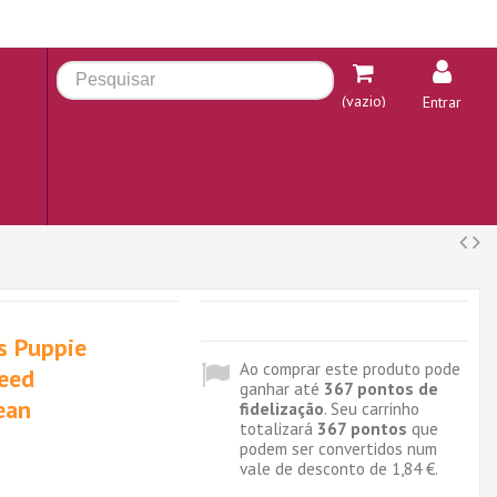
(vazio)
Entrar
s Puppie
Ao comprar este produto pode
reed
ganhar até
367
pontos de
ean
fidelização
. Seu carrinho
totalizará
367
pontos
que
podem ser convertidos num
vale de desconto de
1,84 €
.