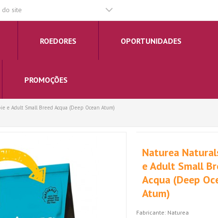
do site
ROEDORES
OPORTUNIDADES
PROMOÇÕES
ie e Adult Small Breed Acqua (Deep Ocean Atum)
Naturea Natural
e Adult Small B
Acqua (Deep Oc
Atum)
Fabricante:
Naturea