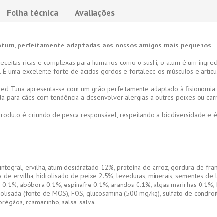
Folha técnica
Avaliações
 atum, perfeitamente adaptadas aos nossos amigos mais pequenos.
ceitas ricas e complexas para humanos como o sushi, o atum é um ingredi
. É uma excelente fonte de ácidos gordos e fortalece os músculos e articu
reed Tuna apresenta-se com um grão perfeitamente adaptado à fisionomia
a para cães com tendência a desenvolver alergias a outros peixes ou car
 produto é oriundo de pesca responsável, respeitando a biodiversidade e
integral, ervilha, atum desidratado 12%, proteína de arroz, gordura de fra
a de ervilha, hidrolisado de peixe 2.5%, leveduras, minerais, sementes de l
 0.1%, abóbora 0.1%, espinafre 0.1%, arandos 0.1%, algas marinhas 0.1%,
rolisada (fonte de MOS), FOS, glucosamina (500 mg/kg), sulfato de condroi
 orégãos, rosmaninho, salsa, salva.