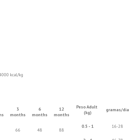
4000 kcal/kg
Peso Adult
3
6
12
gramas/dia
(kg)
hs
months
months
months
0.5 - 1
16-28
66
48
88