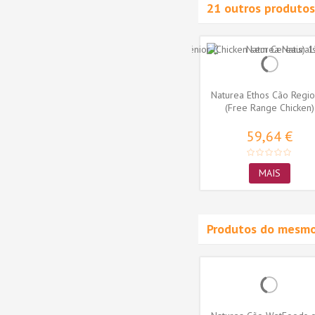
21 outros produtos
uppie e
Naturea Elements Adult Porco
Naturea Ethos Cão Regio
an Pork
Ibérico
(Free Range Chicken)
47,23 €
59,64 €
MAIS
MAIS
Produtos do mesmo