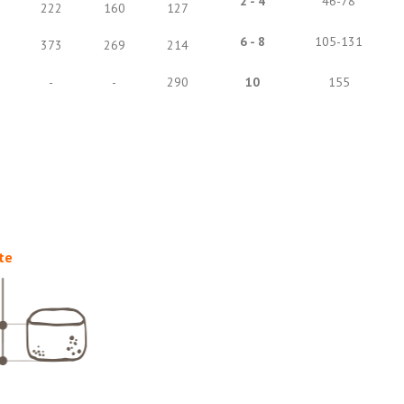
2 - 4
46-78
222
160
127
6 - 8
105-131
373
269
214
-
-
290
10
155
te