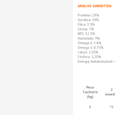
ANALISE GARANTIDA
Proteína: 29%
Gordura: 19%
Fibra: 3.5%
Cinzas: 7%
NFE: 32.5%
Humidade: 9%
Omega 6: 2.8%
Omega 3: 0.75%
Cálcio: 1.50%
Fósforo: 1.20%
Energia metabolizável: 
Peso
2
Cachorro
mont
(kg)
1
76