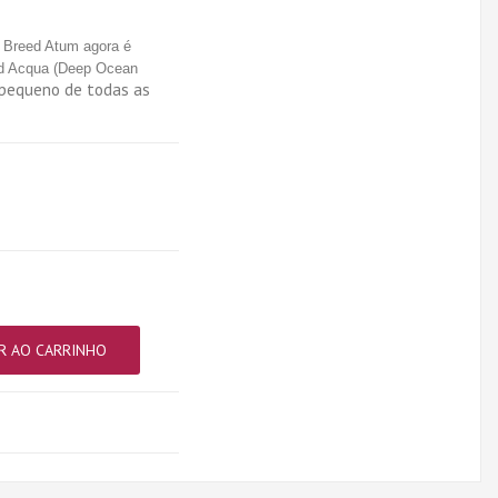
l Breed Atum agora é
ed Acqua (Deep Ocean
 pequeno de todas as
R AO CARRINHO