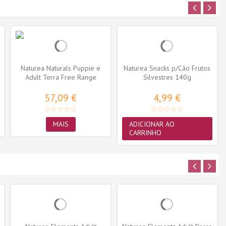
Naturea Naturals Puppie e
Naturea Snacks p/Cão Frutos
Adult Terra Free Range
Silvestres 140g
chicken
57,09 €
4,99 €
MAIS
ADICIONAR AO
CARRINHO