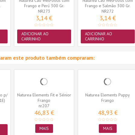
com
Naturea Cão WetFoods com
Naturea Cão WetFoods com
.
Frango e Perú 300 Gr.
Frango e Salmão 300 Gr.
NR273
NR272
3,14 €
3,14 €
ADICIONAR AO
ADICIONAR AO
CARRINHO
CARRINHO
raram este produto também compraram:
o p/
Naturea Elements Fit e Sénior
Naturea Elements Puppy
1E)
Frango
Frango
nr207
46,83 €
48,93 €
MAIS
MAIS