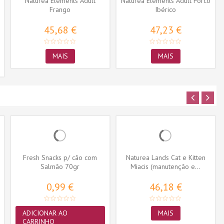
Naturea Elements Adult
Naturea Elements Adult Porco
Frango
Ibérico
45,68 €
47,23 €
MAIS
MAIS
Fresh Snacks p/ cão com
Naturea Lands Cat e Kitten
Salmão 70gr
Miacis (manutenção e...
0,99 €
46,18 €
ADICIONAR AO
MAIS
CARRINHO