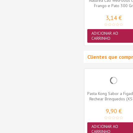
egional
Naturea Ethos Cão Regional
Naturea Cão WetFoods 
ken)
Light & Sénior (free range...
Frango e Pato 300 Gr
63,19 €
3,14 €
MAIS
ADICIONAR AO
CARRINHO
Clientes que comp
her &
Purina Cão DentaLife Snacks
Pasta Kong Sabor a Figad
dulto,...
Mini 2-7kg (maxi pack 21
Rechear Brinquedos (XS
sticks)
7,35 €
9,90 €
ADICIONAR AO
ADICIONAR AO
CARRINHO
CARRINHO