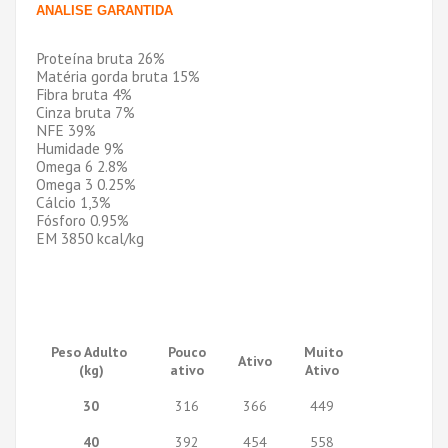
ANALISE GARANTIDA
Proteína bruta 26%
Matéria gorda bruta 15%
Fibra bruta 4%
Cinza bruta 7%
NFE 39%
Humidade 9%
Omega 6 2.8%
Omega 3 0.25%
Cálcio 1,3%
Fósforo 0.95%
EM 3850 kcal/kg
Peso Adulto
Pouco
Muito
Ativo
(kg)
ativo
Ativo
30
316
366
449
40
392
454
558