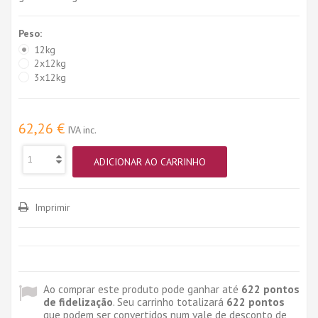
Peso:
12kg
2x12kg
3x12kg
62,26 €
IVA inc.
ADICIONAR AO CARRINHO
Imprimir
Ao comprar este produto pode ganhar até
622
pontos
de fidelização
. Seu carrinho totalizará
622
pontos
que podem ser convertidos num vale de desconto de