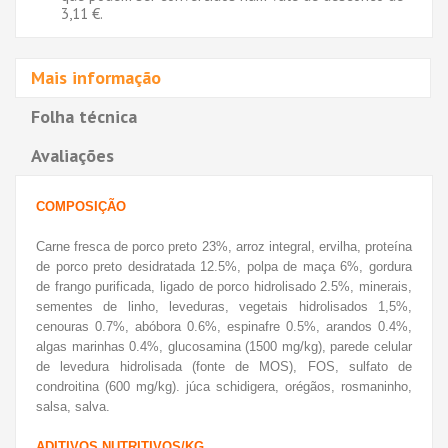
3,11 €
.
Mais informação
Folha técnica
Avaliações
COMPOSIÇÃO
Carne fresca de porco preto 23%, arroz integral, ervilha, proteína
de porco preto desidratada 12.5%, polpa de maça 6%, gordura
de frango purificada, ligado de porco hidrolisado 2.5%, minerais,
sementes de linho, leveduras, vegetais hidrolisados 1,5%,
cenouras 0.7%, abóbora 0.6%, espinafre 0.5%, arandos 0.4%,
algas marinhas 0.4%, glucosamina (1500 mg/kg), parede celular
de levedura hidrolisada (fonte de MOS), FOS, sulfato de
condroitina (600 mg/kg).
júca schidigera, orégãos, rosmaninho,
salsa, salva.
ADITIVOS NUTRITIVOS/KG