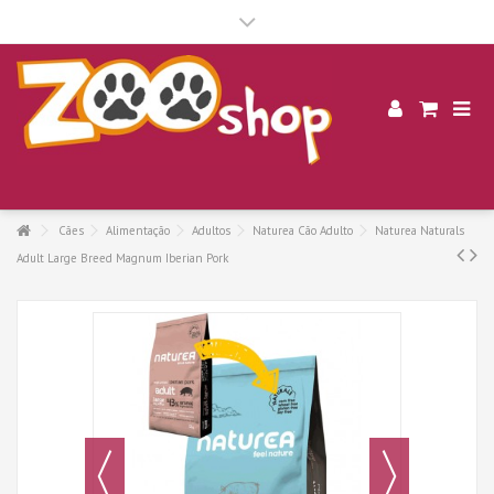
.
Cães
Alimentação
Adultos
Naturea Cão Adulto
Naturea Naturals
Adult Large Breed Magnum Iberian Pork