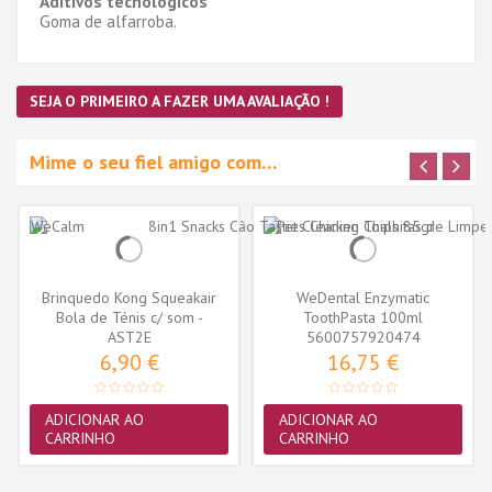
Aditivos tecnológicos
Goma de alfarroba.
SEJA O PRIMEIRO A FAZER UMA AVALIAÇÃO !
Mime o seu fiel amigo com…
Brinquedo Kong Squeakair
WeDental Enzymatic
Bola de Ténis c/ som -
ToothPasta 100ml
Medium-...
AST2E
5600757920474
6,90 €
16,75 €
ADICIONAR AO
ADICIONAR AO
CARRINHO
CARRINHO