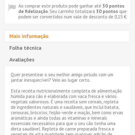
Ao comprar este produto pode ganhar até
30
pontos
de fidelização
. Seu carrinho totalizará
30
pontos
que
podem ser convertidos num vale de desconto de
0,15 €
.
Mais informação
Folha técnica
Avaliações
Quer presentear o seu melhor amigo peludo com um
jantar inesquecível? Veio ao lugar certo.
Esta receita nutricionalmente completa de alimentação
húmida para cão é elaborada com vaca fresca e vários
vegetais saborosos. É uma receita sem cereais, repleta
de ingredientes naturais e saudáveis, que inclui batata,
cenouras, brócolos, feijão-verde e maçãs, bem como ervas
aromáticas e ainda todas as vitaminas e minerais
essenciais necessários para que o seu cão tenha uma
dieta saudável. Repleta de carne preparada fresca e
vegetais de alta qualidade, sem qualquer adição de