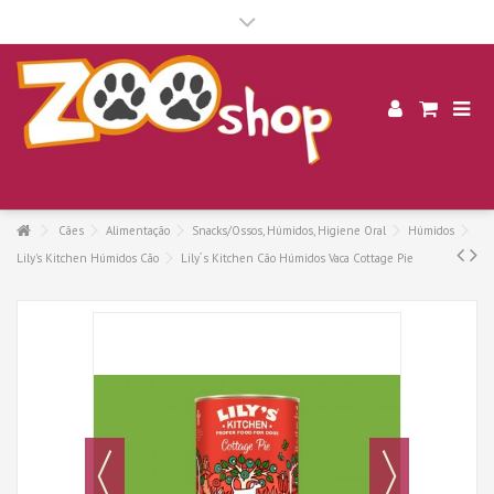
.
Cães
Alimentação
Snacks/Ossos, Húmidos, Higiene Oral
Húmidos
Lily's Kitchen Húmidos Cão
Lily´s Kitchen Cão Húmidos Vaca Cottage Pie