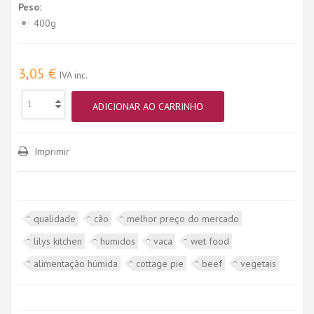
Peso:
400g
3,05 €
IVA inc.
ADICIONAR AO CARRINHO
Imprimir
qualidade
cão
melhor preço do mercado
lilys kitchen
humidos
vaca
wet food
alimentação húmida
cottage pie
beef
vegetais