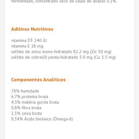
fermentado, concentrado seco de caule de ananás 0,1%.
Aditivos Nutritivos
vitamina D3 240 IU
vitamina E 18 mg
sulfato de zinco mono-hidratado 82.2 mg (Zn: 30 mg)
sulfato de cobre(II) penta-hidratado 5.9 mg (Cu: 1.5 mg)
Componentes Analíticos
78% humidade
6,7% proteína bruta
4,5% matéria gorda bruta
0,8% fibra bruta
2,3% cinza bruta
0,34% Ácido linoleico (Ômega-6)