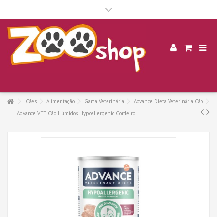
.
Cães
Alimentação
Gama Veterinária
Advance Dieta Veterinária Cão
Advance VET Cão Húmidos Hypoallergenic Cordeiro