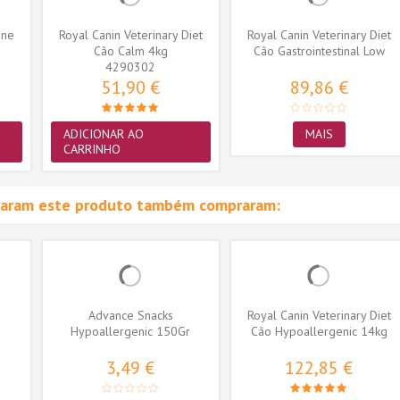
ine
Royal Canin Veterinary Diet
Royal Canin Veterinary Diet
Cão Calm 4kg
Cão Gastrointestinal Low
4290302
Fat...
51,90 €
89,86 €
ADICIONAR AO
MAIS
CARRINHO
raram este produto também compraram:
Advance Snacks
Royal Canin Veterinary Diet
Hypoallergenic 150Gr
Cão Hypoallergenic 14kg
3,49 €
122,85 €