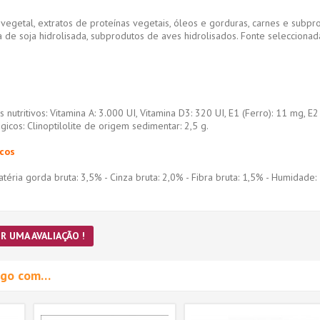
egetal, extratos de proteínas vegetais, óleos e gorduras, carnes e subprod
 de soja hidrolisada, subprodutos de aves hidrolisados. Fonte seleccionad
os nutritivos: Vitamina A: 3.000 UI, Vitamina D3: 320 UI, E1 (Ferro): 11 mg, 
gicos: Clinoptilolite de origem sedimentar: 2,5 g.
icos
atéria gorda bruta: 3,5% - Cinza bruta: 2,0% - Fibra bruta: 1,5% - Humidade
R UMA AVALIAÇÃO !
migo com…