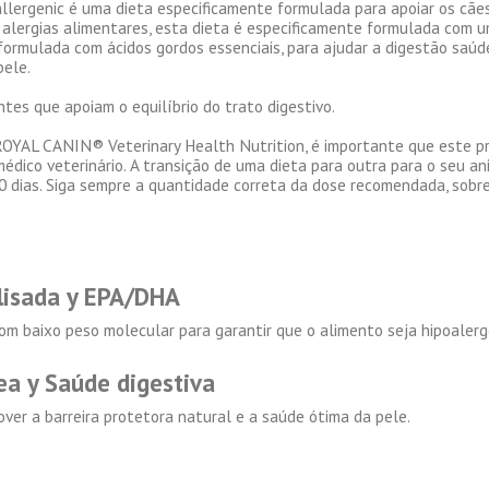
rgenic é uma dieta especificamente formulada para apoiar os cães 
de alergias alimentares, esta dieta é especificamente formulada com 
ormulada com ácidos gordos essenciais, para ajudar a digestão saúde 
pele.
tes que apoiam o equilíbrio do trato digestivo.
OYAL CANIN® Veterinary Health Nutrition, é importante que este p
dico veterinário. A transição de uma dieta para outra para o seu an
 dias. Siga sempre a quantidade correta da dose recomendada, sobre
lisada y EPA/DHA
com baixo peso molecular para garantir que o alimento seja hipoalerg
ea y Saúde digestiva
er a barreira protetora natural e a saúde ótima da pele.