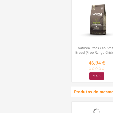
 Adulto
Purina Pro Plan Cão Adulto
sitive
Large Robust Everyday...
53,29 €
MAIS
Naturea Ethos Cão Sma
Breed (Free Range Chick
46,94 €
MAIS
Produtos do mesmo