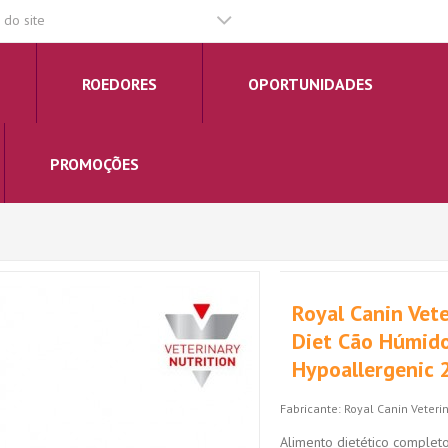
do site
ROEDORES
OPORTUNIDADES
PROMOÇÕES
Royal Canin Vete
Diet Cão Húmid
Hypoallergenic 
Fabricante:
Royal Canin Veterin
Alimento dietético completo