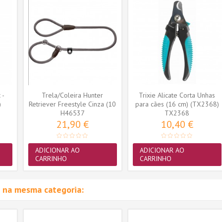
 -
Trela/Coleira Hunter
Trixie Alicate Corta Unhas
)
Retriever Freestyle Cinza (10
para cães (16 cm) (TX2368)
H46537
mm x...
TX2368
21,90 €
10,40 €
ADICIONAR AO
ADICIONAR AO
CARRINHO
CARRINHO
 na mesma categoria: