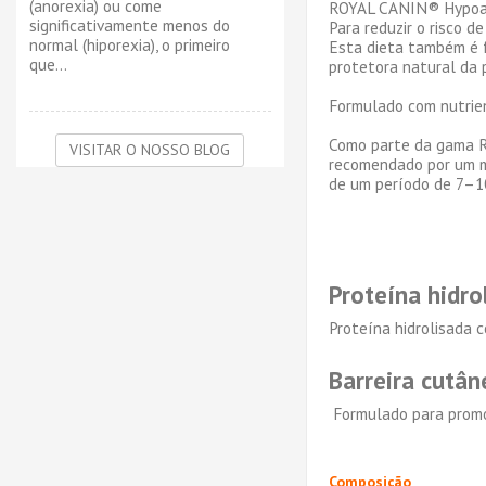
(anorexia) ou come
ROYAL CANIN® Hypoalle
significativamente menos do
Para reduzir o risco 
normal (hiporexia), o primeiro
Esta dieta também é f
que...
protetora natural da 
Formulado com nutrien
Como parte da gama R
VISITAR O NOSSO BLOG
recomendado por um mé
de um período de 7–10
Proteína hidro
Proteína hidrolisada 
Barreira cutân
Formulado para promov
Composição