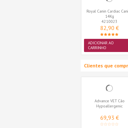
ary Diet
Royal Canin Veterinary Diet
Royal Canin Cardiac Can
c Small
Cão Mobility Support 12kg
14Kg
4290203
4210023
101,50 €
82,90 €
ADICIONAR AO
ADICIONAR AO
CARRINHO
CARRINHO
Clientes que comp
Advance VET Cão
Hypoallergenic
69,93 €