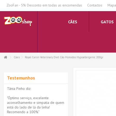
.
ZooFan - 5% Desconto em todas as encomendas
Contactos
Mapa 
CÃES
GATOS
Cães
Royal Canin Veterinary Diet Cão Húmidos Hypoallergenic 200gr
Testemunhos
Tânia Pinho diz:
"Óptimo serviço, excelente
aconselhamento e simpatia de quem
está do lado de lá da linha!
Recomendo a 100%"