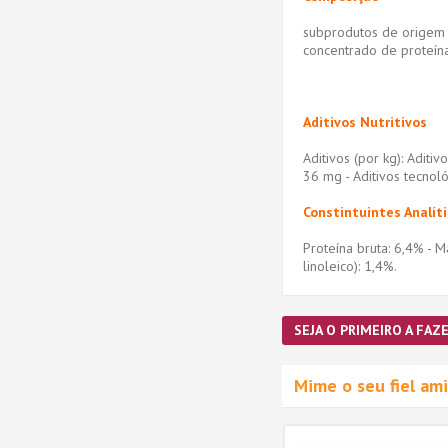
subprodutos de origem v
concentrado de proteína
Aditivos Nutritivos
Aditivos (por kg): Aditiv
36 mg - Aditivos tecnoló
Constintuintes Analít
Proteína bruta: 6,4% - M
linoleico): 1,4%.
SEJA O PRIMEIRO A FAZE
Mime o seu fiel a