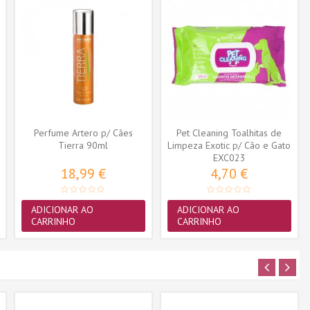
Perfume Artero p/ Cães
Pet Cleaning Toalhitas de
Tierra 90ml
Limpeza Exotic p/ Cão e Gato
EXC023
35...
18,99 €
4,70 €
ADICIONAR AO
ADICIONAR AO
CARRINHO
CARRINHO