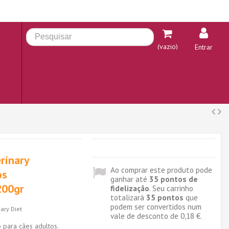
(vazio)
Entrar
rinary
Ao comprar este produto pode
os
ganhar até
35
pontos de
200gr
fidelização
. Seu carrinho
totalizará
35
pontos
que
podem ser convertidos num
ary Diet
vale de desconto de
0,18 €
.
 para cães adultos.