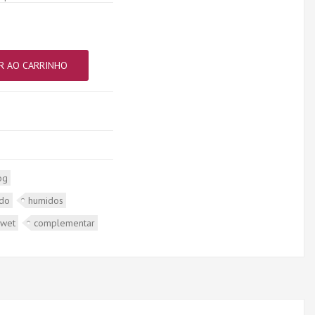
R AO CARRINHO
og
ado
humidos
wet
complementar