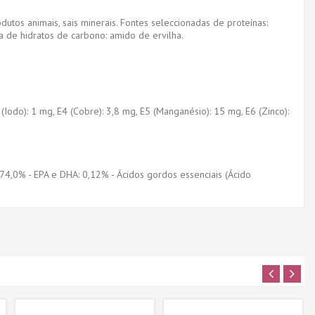
utos animais, sais minerais. Fontes seleccionadas de proteínas:
a de hidratos de carbono: amido de ervilha.
E2 (Iodo): 1 mg, E4 (Cobre): 3,8 mg, E5 (Manganésio): 15 mg, E6 (Zinco):
: 74,0% - EPA e DHA: 0,12% - Ácidos gordos essenciais (Ácido