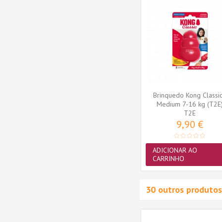
ftSeas
8in1 Snacks Cão Tasties
Brinquedo Kong Classic
F12E)
Chicken Fillets 85gr
Medium 7-16 kg (T2E
1460101
T2E
3,67 €
9,90 €
ADICIONAR AO
ADICIONAR AO
CARRINHO
CARRINHO
30 outros produtos