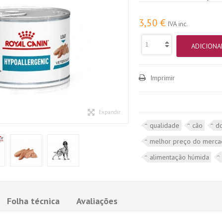
3,50 €
IVA inc.
ADICIONA
Imprimir
Expandir
qualidade
cão
d
melhor preço do merc
alimentação húmida
Folha técnica
Avaliações