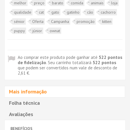
melhor
preço
barato
comida
animais
loja
qualidade
cat
gato
gatinho
cão
cachorro
sénior
Oferta
Campanha
promoção
kitten
puppy
júnior
ownat
Ao comprar este produto pode ganhar até
522
pontos
de fidelização
. Seu carrinho totalizará
522
pontos
que podem ser convertidos num vale de desconto de
2,61 €
.
Mais informação
Folha técnica
Avaliações
BENEFÍCIOS