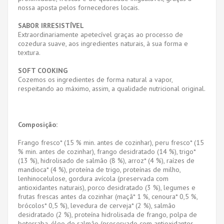
nossa aposta pelos fornecedores locais.
SABOR IRRESISTÍVEL
Extraordinariamente apetecível graças ao processo de
cozedura suave, aos ingredientes naturais, à sua forma e
textura.
SOFT COOKING
Cozemos os ingredientes de forma natural a vapor,
respeitando ao máximo, assim, a qualidade nutricional original.
Composição:
Frango fresco* (15 % min. antes de cozinhar), peru fresco* (15
% min. antes de cozinhar), frango desidratado (14 %), trigo*
(13 %), hidrolisado de salmão (8 %), arroz* (4 %), raízes de
mandioca* (4 %), proteína de trigo, proteínas de milho,
lenhinocelulose, gordura avícola (preservada com
antioxidantes naturais), porco desidratado (3 %), legumes e
frutas frescas antes da cozinhar (maçã* 1 %, cenoura* 0,5 %,
brócolos* 0,5 %), levedura de cerveja* (2 %), salmão
desidratado (2 %), proteína hidrolisada de frango, polpa de
beterraba, óleo de salmão (preservado com antioxidantes