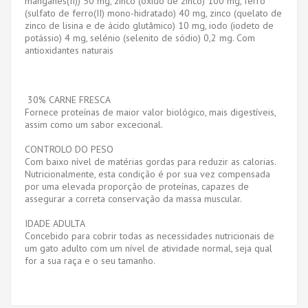
manganês(II)) 50 mg, zinco (óxido de zinco) 100 mg, ferro
(sulfato de ferro(II) mono-hidratado) 40 mg, zinco (quelato de
zinco de lisina e de ácido glutâmico) 10 mg, iodo (iodeto de
potássio) 4 mg, selénio (selenito de sódio) 0,2 mg. Com
antioxidantes naturais
30% CARNE FRESCA
Fornece proteínas de maior valor biológico, mais digestíveis,
assim como um sabor excecional.
CONTROLO DO PESO
Com baixo nível de matérias gordas para reduzir as calorias.
Nutricionalmente, esta condição é por sua vez compensada
por uma elevada proporção de proteínas, capazes de
assegurar a correta conservação da massa muscular.
IDADE ADULTA
Concebido para cobrir todas as necessidades nutricionais de
um gato adulto com um nível de atividade normal, seja qual
for a sua raça e o seu tamanho.