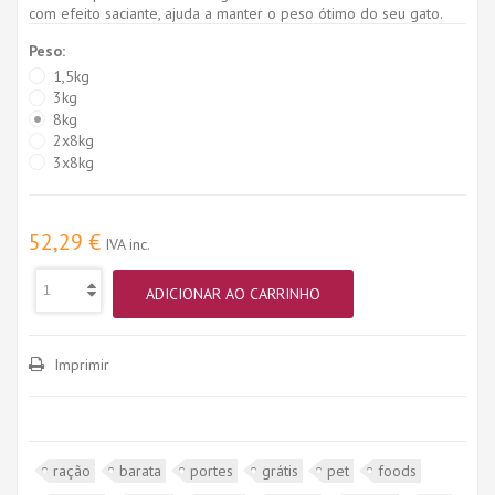
com efeito saciante, ajuda a manter o peso ótimo do seu gato.
Peso:
1,5kg
3kg
8kg
2x8kg
3x8kg
52,29 €
IVA inc.
ADICIONAR AO CARRINHO
Imprimir
ração
barata
portes
grátis
pet
foods