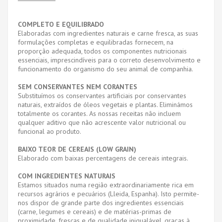
COMPLETO E EQUILIBRADO
Elaboradas com ingredientes naturais e carne fresca, as suas
formulações completas e equilibradas fornecem, na
proporção adequada, todos os componentes nutricionais
essenciais, imprescindíveis para o correto desenvolvimento e
funcionamento do organismo do seu animal de companhia.
SEM CONSERVANTES NEM CORANTES
Substituímos os conservantes artificiais por conservantes
naturais, extraídos de óleos vegetais e plantas. Eliminámos
totalmente os corantes. As nossas receitas não incluem
qualquer aditivo que não acrescente valor nutricional ou
funcional ao produto.
BAIXO TEOR DE CEREAIS (LOW GRAIN)
Elaborado com baixas percentagens de cereais integrais.
COM INGREDIENTES NATURAIS
Estamos situados numa região extraordinariamente rica em
recursos agrários e pecuários (Lleida, Espanha). Isto permite-
nos dispor de grande parte dos ingredientes essenciais
(carne, legumes e cereais) e de matérias-primas de
proximidade, frescas e de qualidade inigualável, graças à