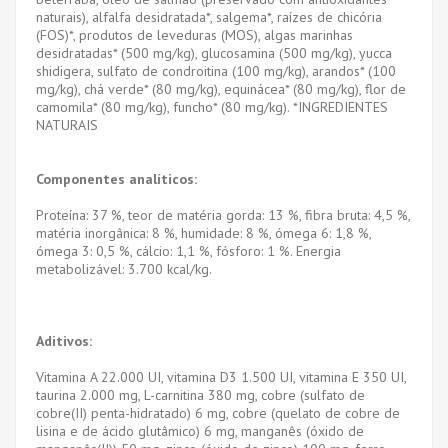
naturais), alfalfa desidratada*, salgema*, raízes de chicória
(FOS)*, produtos de leveduras (MOS), algas marinhas
desidratadas* (500 mg/kg), glucosamina (500 mg/kg), yucca
shidigera, sulfato de condroitina (100 mg/kg), arandos* (100
mg/kg), chá verde* (80 mg/kg), equinácea* (80 mg/kg), flor de
camomila* (80 mg/kg), funcho* (80 mg/kg). *INGREDIENTES
NATURAIS
Componentes analíticos:
Proteína: 37 %, teor de matéria gorda: 13 %, fibra bruta: 4,5 %,
matéria inorgânica: 8 %, humidade: 8 %, ómega 6: 1,8 %,
ómega 3: 0,5 %, cálcio: 1,1 %, fósforo: 1 %. Energia
metabolizável: 3.700 kcal/kg.
Aditivos:
Vitamina A 22.000 UI, vitamina D3 1.500 UI, vitamina E 350 UI,
taurina 2.000 mg, L-carnitina 380 mg, cobre (sulfato de
cobre(II) penta-hidratado) 6 mg, cobre (quelato de cobre de
lisina e de ácido glutâmico) 6 mg, manganês (óxido de