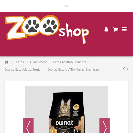
.
Gatos
Alimentação
Gatos Adultos/Séniores
Ownat Gato Adulto/Sénior
Ownat Gato ULTRA Young Sterilised