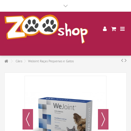
.
Cães
WeJoint Raças Pequenas e Gatos