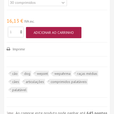
16,13 €
IVA inc.
ADICIONAR AO CARRINHO
Imprimir
cão
dog
wejoint
wepahrma
raças médias
cães
articulações
comprimidos palatáveis
palatável
Ao comprar este produto pode ganhar até
645
pontos