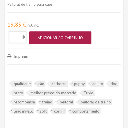
Peitoral de treino para cães
19,85 €
IVA inc.
ADICIONAR AO CARRINHO
Imprimir
qualidade
cão
cachorro
puppy
adulto
dog
preto
melhor preço do mercado
Trixie
recompensa
treino
peitoral
peitoral de treino
lead'n'walk
soft
corrijir
comportamento