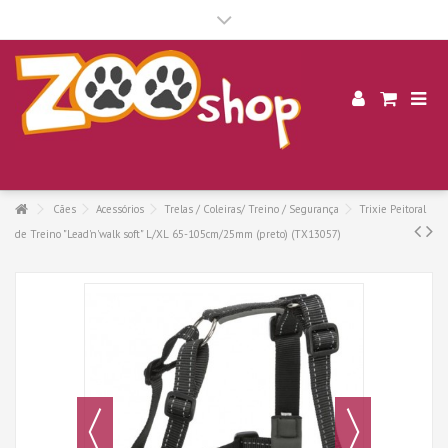
.
Cães
Acessórios
Trelas / Coleiras/ Treino / Segurança
Trixie Peitoral
de Treino "Lead'n'walk soft" L/XL 65-105cm/25mm (preto) (TX13057)