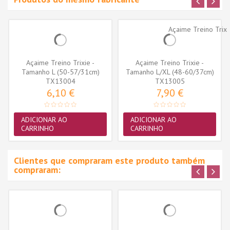
Açaime Treino Trixie -
Açaime Treino Trixie -
Tamanho L (50-57/31cm)
Tamanho L/XL (48-60/37cm)
(TX13004)
TX13004
(TX13005)
TX13005
6,10 €
7,90 €
ADICIONAR AO
ADICIONAR AO
CARRINHO
CARRINHO
Clientes que compraram este produto também
compraram: