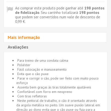
Ao comprar este produto pode ganhar até
198
pontos
de fidelização
. Seu carrinho totalizará
198
pontos
que podem ser convertidos num vale de desconto de
0,99 €
.
Mais informação
Avaliações
Para treino de uma conduta calma
Poliéster
Fácil colocação e manuseamento
Evita que o cão puxe
Parar e corrigir o cão, pode ser feito com muito pouco
esforço
Assenta bem graças às tiras totalmente ajustáveis
Confortável com forro em neopreno
Com tiras refletoras
Neste peitoral de trabalho, o cão é orientado através
da argola metálica no peito. Um suave puxão lateral em
direção ao dono evita que o cão puxe ou fuja para a