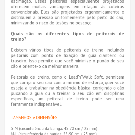
estimação. Esses peitorais especialmente projetados
oferecem muitas vantagens em relação às coleiras
convencionais. Eles são projetados ergonomicamente e
distribuem a pressão uniformemente pelo peito do cão,
minimizando o risco de lesões no pescoço.
Quais são os diferentes tipos de peitorais de
treino?
Existem vários tipos de peitorais de treino, incluindo
peitorais com ponto de fixação de guia dianteiro ou
traseiro. Isso permite que você minimize o puxão de seu
cão e oriente-o da melhor maneira.
Peitorais de treino, como o Lead'n'Walk Soft, permitem
que corrija o seu cão com o mínimo de esforço, quer você
esteja a trabalhar na obediência básica, corrigindo o cão
puxando a guia ou a treinar o seu cão em disciplinas
específicas, um peitoral de treino pode ser uma
ferramenta indispensável.
TAMANHOS e DIMENSÕES
S-M (circunferência da barriga: 45-70 cm / 25 mm)
M-L (circunferência da barriga: 55-90 cm / 25 mm)