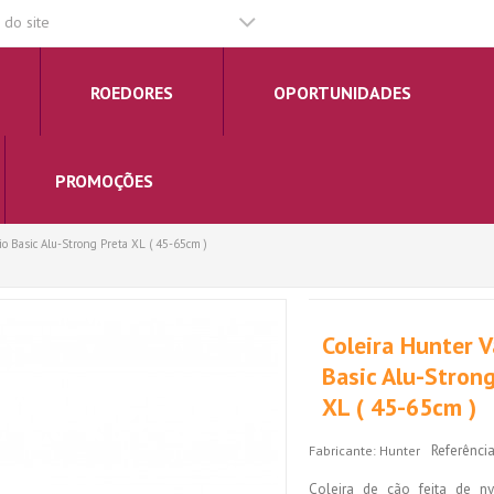
do site
ROEDORES
OPORTUNIDADES
PROMOÇÕES
io Basic Alu-Strong Preta XL ( 45-65cm )
Coleira Hunter V
Basic Alu-Stron
XL ( 45-65cm )
Referência
Fabricante:
Hunter
Coleira de cão feita de n