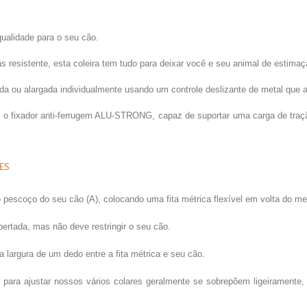
qualidade para o seu cão.
s resistente, esta coleira tem tudo para deixar você e seu animal de estim
ada ou alargada individualmente usando um controle deslizante de metal que 
o fixador anti-ferrugem ALU-STRONG, capaz de suportar uma carga de tração 
ES
 pescoço do seu cão (A), colocando uma fita métrica flexível em volta do m
pertada, mas não deve restringir o seu cão.
largura de um dedo entre a fita métrica e seu cão.
para ajustar nossos vários colares geralmente se sobrepõem ligeiramente, n