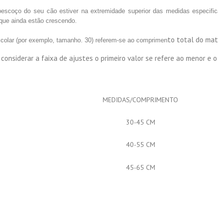
pescoço do seu cão estiver na extremidade superior das medidas especifi
ue ainda estão crescendo.
to total do mat
olar (por exemplo, tamanho. 30) referem-se ao comprimen
onsiderar a faixa de ajustes o primeiro valor se refere ao menor e o
MEDIDAS/COMPRIMENTO
30-45 CM
40-55 CM
45-65 CM