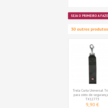
SEJA O PRIMEIRO A FAZE
30 outros produtos
Azul (
Açaime Treino Trixie -
Tamanho XL (54-66/46cm)
(TX13006)
TX13006
8,90 €
ADICIONAR AO
CARRINHO
Trela Curta Universal Tr
para cinto de segurança
TX12773
9,90 €