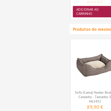
ADICIONAR AO
CARRINHO
Produtos do mesmo
douro
Alimentador/Bebedouro
dável...
Hunter em Aço Inoxidável...
H41711
11,90 €
ADICIONAR AO
CARRINHO
Sofá (Cama) Hunter Bos
Castanho - Tamanho 
H61432
89,90 €