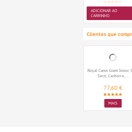
ADICIONAR AO
CARRINHO
Clientes que comp
Recipe
Trela Hunter Freestyle Nyl
Royal Canin Giant Júnior, 
redonda - Violeta (10mm x
Seco, Cachorro,...
H46510
110cm)
18,20 €
77,60 €
ADICIONAR AO
MAIS
CARRINHO