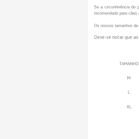
Se a circunferência do 
recomendado para cães q
Os nossos tamanhos de c
Deve-se notar que ao c
TAMANHO
M
L
XL