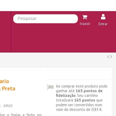
(vazio)
Entrar
ario
Ao comprar este produto pode
g Preta
ganhar até
165
pontos de
fidelização
. Seu carrinho
totalizará
165
pontos
que
podem ser convertidos num
:
43510
vale de desconto de
0,83 €
.
ylon e fivelas e fecho em