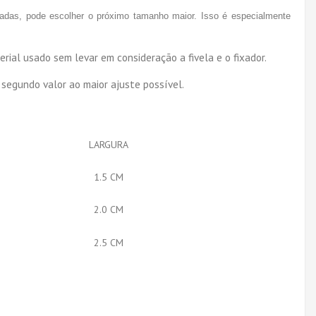
cadas, pode escolher o próximo tamanho maior. Isso é especialmente
erial usado sem levar em consideração a fivela e o fixador.
 segundo valor ao maior ajuste possível.
LARGURA
1.5 CM
2.0 CM
2.5 CM