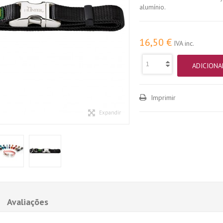
alumínio.
16,50 €
IVA inc.
ADICIONA
Imprimir
Expandir
Avaliações