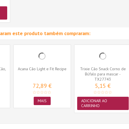
raram este produto também compraram:
Cão,
Acana Cão Light e Fit Recipe
Trixie Cão Snack Corno de
Búfalo para mascar -
TX27743
Grande...
72,89 €
5,15 €
MAIS
ADICIONAR AO
CARRINHO