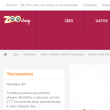
.
ZooFan - 5% Desconto em todas as encomendas
Contactos
Mapa 
CÃES
GATOS
Cães
Acessórios
Trelas / Coleiras/ Treino / Segurança
Coleira Hunter Var
Testemunhos
Henrique diz:
"A minha primeira encomenda
chegou direitinha a casa por correio
CTT. Encomenda bem acondicionada
e sem violação das ..."