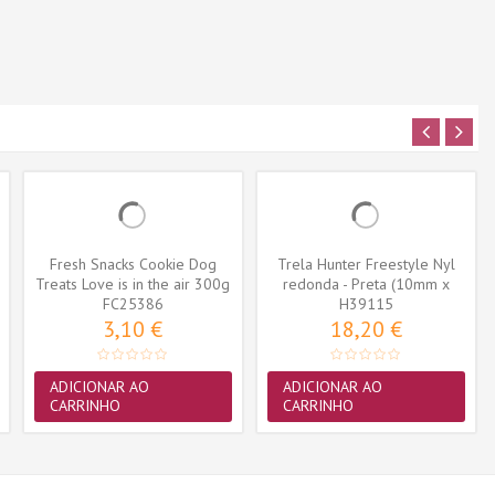
Fresh Snacks Cookie Dog
Trela Hunter Freestyle Nyl
Treats Love is in the air 300g
redonda - Preta (10mm x
FC25386
H39115
110cm)
3,10 €
18,20 €
ADICIONAR AO
ADICIONAR AO
CARRINHO
CARRINHO