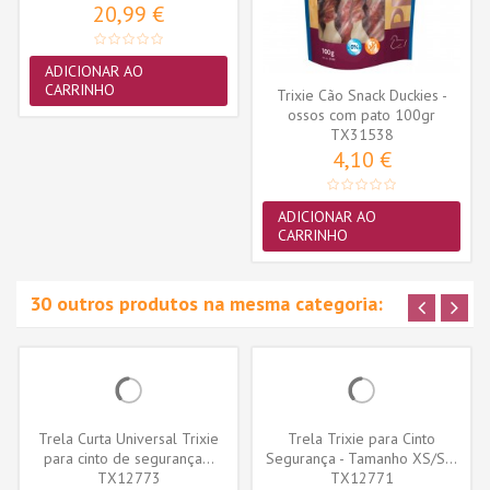
20,99 €
ADICIONAR AO
CARRINHO
Trixie Cão Snack Duckies -
ossos com pato 100gr
(TX31538)
TX31538
4,10 €
ADICIONAR AO
CARRINHO
30 outros produtos na mesma categoria:
Trela Curta Universal Trixie
Trela Trixie para Cinto
para cinto de segurança...
Segurança - Tamanho XS/S...
TX12773
TX12771