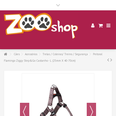
.
Cães
Acessórios
Trelas / Coleiras/ Treino / Segurança
Peitoral
Flamingo Ziggy Step&Go Castanho - L (25mm X 40-70cm)