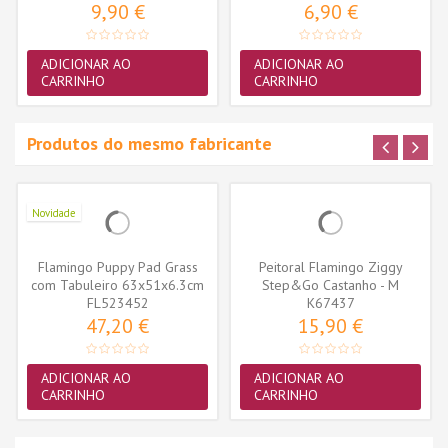
9,90 €
6,90 €
ADICIONAR AO
ADICIONAR AO
CARRINHO
CARRINHO
Produtos do mesmo fabricante
Novidade
Flamingo Puppy Pad Grass
Peitoral Flamingo Ziggy
com Tabuleiro 63x51x6.3cm
Step&Go Castanho - M
FL523452
(20mm X...
K67437
47,20 €
15,90 €
ADICIONAR AO
ADICIONAR AO
CARRINHO
CARRINHO