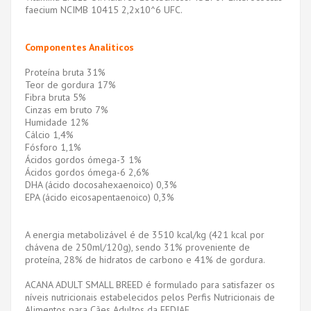
faecium NCIMB 10415 2,2x10^6 UFC.
Componentes Analiticos
Proteína bruta 31%
Teor de gordura 17%
Fibra bruta 5%
Cinzas em bruto 7%
Humidade 12%
Cálcio 1,4%
Fósforo 1,1%
Ácidos gordos ómega-3 1%
Ácidos gordos ómega-6 2,6%
DHA (ácido docosahexaenoico) 0,3%
EPA (ácido eicosapentaenoico) 0,3%
A energia metabolizável é de 3510 kcal/kg (421 kcal por
chávena de 250ml/120g), sendo 31% proveniente de
proteína, 28% de hidratos de carbono e 41% de gordura.
ACANA ADULT SMALL BREED é formulado para satisfazer os
níveis nutricionais estabelecidos pelos Perfis Nutricionais de
Alimentos para Cães Adultos da FEDIAF.