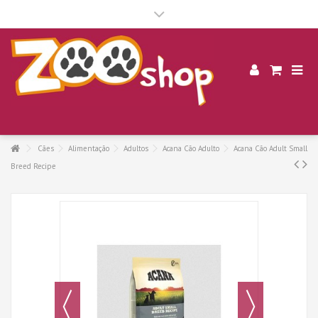
.
Cães
Alimentação
Adultos
Acana Cão Adulto
Acana Cão Adult Small
Breed Recipe