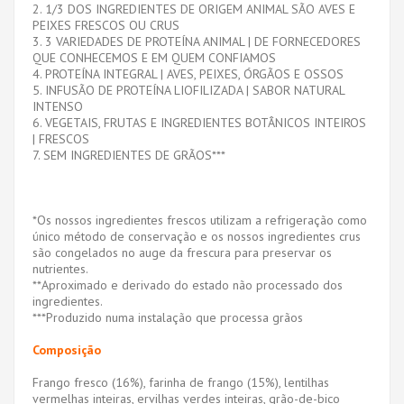
2. 1/3 DOS INGREDIENTES DE ORIGEM ANIMAL SÃO AVES E
PEIXES FRESCOS OU CRUS
3. 3 VARIEDADES DE PROTEÍNA ANIMAL | DE FORNECEDORES
QUE CONHECEMOS E EM QUEM CONFIAMOS
4. PROTEÍNA INTEGRAL | AVES, PEIXES, ÓRGÃOS E OSSOS
5. INFUSÃO DE PROTEÍNA LIOFILIZADA | SABOR NATURAL
INTENSO
6. VEGETAIS, FRUTAS E INGREDIENTES BOTÂNICOS INTEIROS
| FRESCOS
7. SEM INGREDIENTES DE GRÃOS***
*Os nossos ingredientes frescos utilizam a refrigeração como
único método de conservação e os nossos ingredientes crus
são congelados no auge da frescura para preservar os
nutrientes.
**Aproximado e derivado do estado não processado dos
ingredientes.
***Produzido numa instalação que processa grãos
Composição
Frango fresco (16%), farinha de frango (15%), lentilhas
vermelhas inteiras, ervilhas verdes inteiras, grão-de-bico