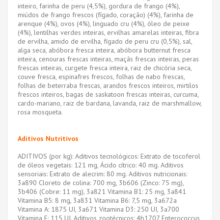
inteiro, farinha de peru (4,5%), gordura de frango (4%),
miúdos de frango frescos (fígado, coração) (4%), farinha de
arenque (4%), ovos (4%), linguado cru (4%), óleo de peixe
(4%), lentilhas verdes inteiras, ervilhas amarelas inteiras, fibra
de ervilha, amido de ervilha, fígado de peru cru (0,5%), sal,
alga seca, abóbora fresca inteira, abóbora butternut fresca
inteira, cenouras frescas inteiras, maçãs frescas inteiras, peras
frescas inteiras, curgete fresca inteira, raiz de chicória seca,
couve fresca, espinafres frescos, folhas de nabo frescas,
folhas de beterraba frescas, arandos frescos inteiros, mirtilos
frescos inteiros, bagas de saskatoon frescas inteiras, curcuma,
cardo-mariano, raiz de bardana, lavanda, raiz de marshmallow,
rosa mosqueta.
Aditivos Nutritivos
ADITIVOS (por kg): Aditivos tecnológicos: Extrato de tocoferol
de óleos vegetais: 121 mg, Ácido cítrico: 40 mg. Aditivos
sensoriais: Extrato de alecrim: 80 mg. Aditivos nutricionais:
3a890 Cloreto de colina: 700 mg, 3b606 (Zinco: 75 mg),
3b406 (Cobre: ​​​​11 mg), 3a821 Vitamina B1: 25 mg, 3a841
Vitamina B5: 8 mg, 3a831 Vitamina B6: 7,5 mg, 3a672a
Vitamina A: 1875 UI, 3a671 Vitamina D3: 250 UI, 3a700
Vitamina E: 115 UI. Aditivos zootécnicos: 4b1707 Enterococcus