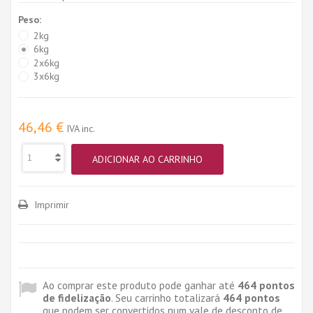
Peso:
2kg
6kg
2x6kg
3x6kg
46,46 €
IVA inc.
ADICIONAR AO CARRINHO
Imprimir
Ao comprar este produto pode ganhar até
464
pontos
de fidelização
. Seu carrinho totalizará
464
pontos
que podem ser convertidos num vale de desconto de