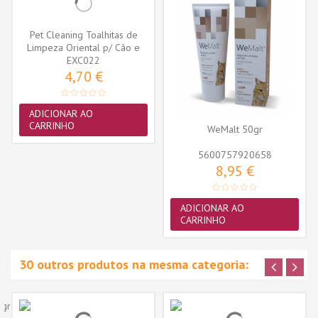
Pet Cleaning Toalhitas de
Limpeza Oriental p/ Cão e
EXC022
Gato...
4,70 €
ADICIONAR AO
CARRINHO
WeMalt 50gr
5600757920658
8,95 €
ADICIONAR AO
CARRINHO
30 outros produtos na mesma categoria: