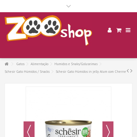
.
Gatos
Alimentação
Humidos e Snaks/Goluseimas
Schesir Gato Húmidos / Snacks
Schesir Gato Húmidos in jelly Atum com Cherne