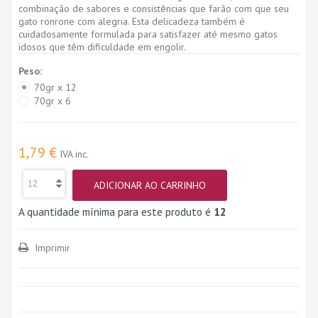
combinação de sabores e consistências que farão com que seu
gato ronrone com alegria. Esta delicadeza também é
cuidadosamente formulada para satisfazer até mesmo gatos
idosos que têm dificuldade em engolir.
Peso:
70gr x 12
70gr x 6
1,79 €
IVA inc.
ADICIONAR AO CARRINHO
A quantidade mínima para este produto é
12
Imprimir