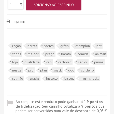
ADICIONAR AO CARRINHO
Imprimir
ração
barata
portes
grátis
champion
pet
foods
melhor
preço
barato
comida
animais
loja
qualidade
cão
cachorro
sénior
purina
nestle
pro
plan
snack
dog
cordeiro
salmão
snacks
biscoito
biscuit
fresh snacks
Ao comprar este produto pode ganhar até
9
pontos
de fidelização
. Seu carrinho totalizará
9
pontos
que
podem ser convertidos num vale de desconto de
0,05 €
.