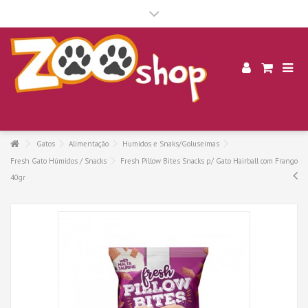
.
Gatos
Alimentação
Humidos e Snaks/Goluseimas
Fresh Gato Húmidos / Snacks
Fresh Pillow Bites Snacks p/ Gato Hairball com Frango
40gr