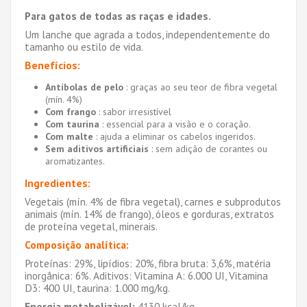
Para gatos de todas as raças e idades.
Um lanche que agrada a todos, independentemente do
tamanho ou estilo de vida.
Benefícios:
Antibolas de pelo
: graças ao seu teor de fibra vegetal
(mín. 4%)
Com frango
: sabor irresistível
Com taurina
: essencial para a visão e o coração.
Com malte
: ajuda a eliminar os cabelos ingeridos.
Sem aditivos artificiais
: sem adição de corantes ou
aromatizantes.
Ingredientes:
Vegetais (mín. 4% de fibra vegetal), carnes e subprodutos
animais (mín. 14% de frango), óleos e gorduras, extratos
de proteína vegetal, minerais.
Composição analítica:
Proteínas: 29%, lipídios: 20%, fibra bruta: 3,6%, matéria
inorgânica: 6%. Aditivos: Vitamina A: 6.000 UI, Vitamina
D3: 400 UI, taurina: 1.000 mg/kg.
Energia metabolizável:
4130 kcal/kg