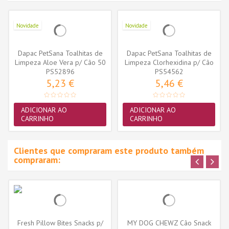
Novidade
Novidade
Dapac PetSana Toalhitas de
Dapac PetSana Toalhitas de
Limpeza Aloe Vera p/ Cão 50
Limpeza Clorhexidina p/ Cão
PS52896
uni.
PS54562
e...
5,23 €
5,46 €
ADICIONAR AO
ADICIONAR AO
CARRINHO
CARRINHO
Clientes que compraram este produto também
compraram:
Fresh Pillow Bites Snacks p/
MY DOG CHEWZ Cão Snack