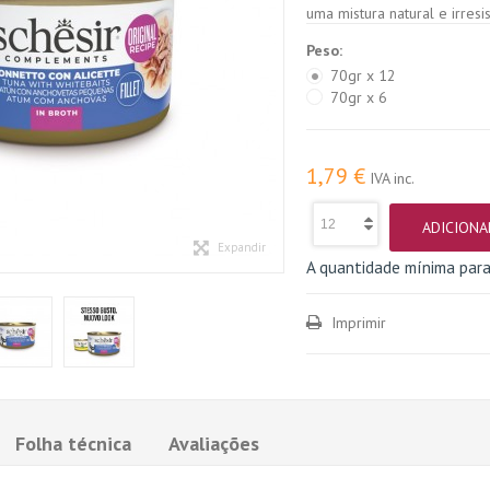
uma mistura natural e irresis
Peso:
70gr x 12
70gr x 6
1,79 €
IVA inc.
ADICIONA
Expandir
A quantidade mínima par
Imprimir
Folha técnica
Avaliações