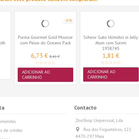
-20%
s
Purina Gourmet Gold Mousse
Schesir Gato Húmidos in Jelly
oth
com Peixe do Oceano Pack
Atum com Surimi
12x85gr.
1958745
6,73 €
1,81 €
8,41 €
ADICIONAR AO
ADICIONAR AO
CARRINHO
CARRINHO
ta
Contacto
ZooShop Unipessoal, Lda
comendas
Rua dos Fogueteiros, 122
s de crédito
4470-297 Maia