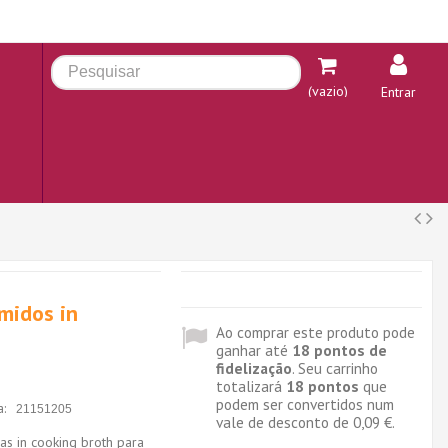
(vazio)
Entrar
midos in
Ao comprar este produto pode
ganhar até
18
pontos de
fidelização
. Seu carrinho
totalizará
18
pontos
que
podem ser convertidos num
a:
21151205
vale de desconto de
0,09 €
.
as in cooking broth para