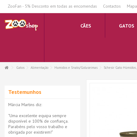
.
ZooFan - 5% Desconto em todas as encomendas
Contactos
Mapa 
CÃES
GATOS
Gatos
Alimentação
Humidos e Snaks/Goluseimas
Schesir Gato Húmidos 
Testemunhos
Márcia Martins diz:
"Uma excelente equipa sempre
disponível e 100% de confiança.
Parabéns pelo vosso trabalho e
obrigada por existirem!"