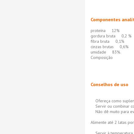
Componentes analít
proteína 12%
gordura bruta 0,2 %
fibra bruta 0,1%
cinzas brutas 0,6%
umidade 83%.
Composição
Conselhos de uso
Ofereça como suplement
Servir ou combinar co
Não dê muito para evit
Alimente até 2 latas por
Servir à temperatura