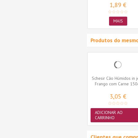
1,89 €
MAIS
Produtos do mesmo
Borrego
Schesir Cão Médio Frango
Schesir Cão Húmidos in j
 Seca)
Manutenção (Linha Seca)
Frango com Carne 150
37,53 €
3,05 €
MAIS
ADICIONAR AO
CARRINHO
Clientes que comp