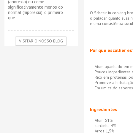
(anorexia) ou come
significativamente menos do
normal (hiporexia), o primeiro
O Schesir in cooking br
que...
o paladar quanto suas n
e uma consistência sucu
VISITAR O NOSSO BLOG
Por que escolher es
Atum apanhado em ma
Poucos ingredientes si
Rico em proteínas, po
Promove a hidratação
Em um caldo saboro
Ingredientes
Atum 51%
sardinha 4%
Arroz 1,5%