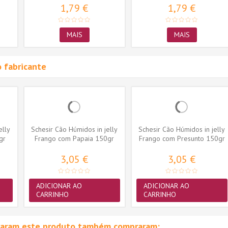
1,79 €
1,79 €
MAIS
MAIS
 fabricante
elly
Schesir Cão Húmidos in jelly
Schesir Cão Húmidos in jelly
gr
Frango com Papaia 150gr
Frango com Presunto 150gr
3,05 €
3,05 €
ADICIONAR AO
ADICIONAR AO
CARRINHO
CARRINHO
raram este produto também compraram: