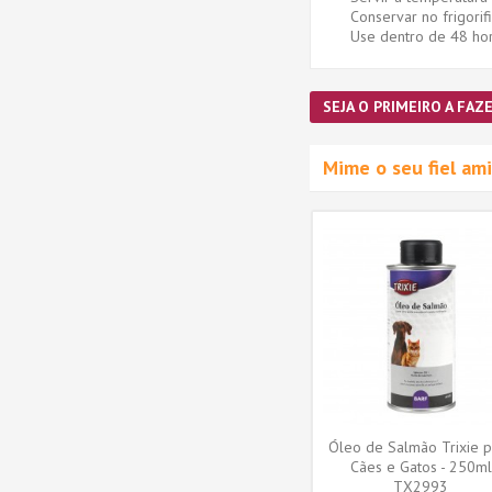
Conservar no frigorifi
Use dentro de 48 hor
SEJA O PRIMEIRO A FAZE
Mime o seu fiel a
Óleo de Salmão Trixie p
Cães e Gatos - 250ml
(TX2993)
TX2993