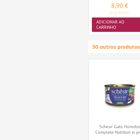
8,90 €
ADICIONAR AO
CARRINHO
30 outros produtos
Novidade
midos
Schesir Gato Húmidos
in broth
Complete Nutrition in broth
Atum com...
1,89 €
MAIS
Schesir Gato Húmido
Complete Nutrition in je
Atum com...