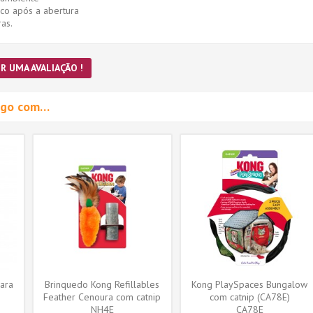
co após a abertura
as.
R UMA AVALIAÇÃO !
migo com…
ara
Brinquedo Kong Refillables
Kong PlaySpaces Bungalow
Feather Cenoura com catnip
com catnip (CA78E)
(NH4E)
NH4E
CA78E