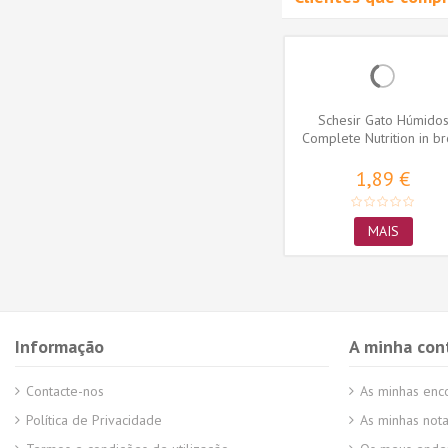
Schesir Gato Húmido
Complete Nutrition in br
Atum e...
1,89 €
MAIS
Informação
A minha con
Contacte-nos
As minhas en
Política de Privacidade
As minhas nota