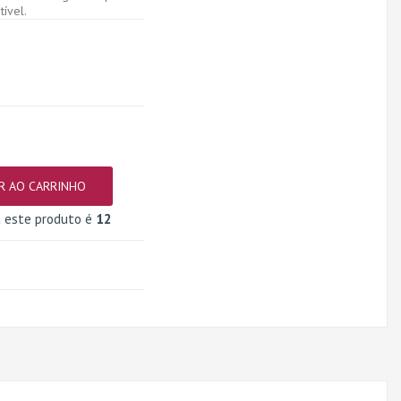
tível.
R AO CARRINHO
a este produto é
12