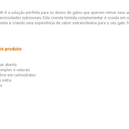
oth é a solução perfeita para os donos de gatos que querem mimar seus am
ecessidades nutricionais. Esta comida húmida complementar é cozida em um
lenta e criando uma experiência de sabor extraordinária para o seu gato.
te produto
r aberto
mples e naturais
bre em carboidratos
 extra
so