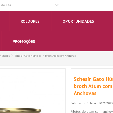
do site
ROEDORES
OPORTUNIDADES
PROMOÇÕES
/ Snacks
Schesir Gato Húmidos in broth Atum com Anchovas
Schesir Gato Hú
broth Atum com
Anchovas
Referênci
Fabricante:
Schesir
Filetes de atum com anchov