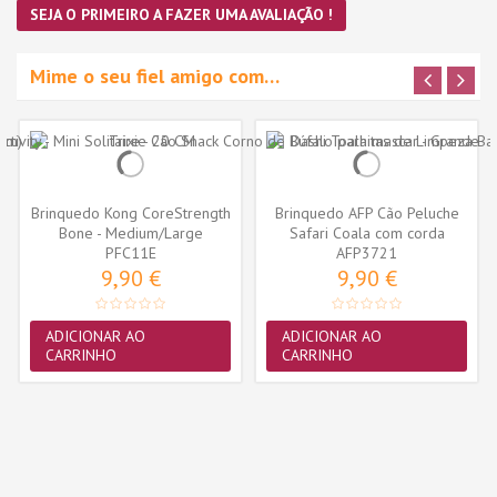
SEJA O PRIMEIRO A FAZER UMA AVALIAÇÃO !
Mime o seu fiel amigo com…
Brinquedo Kong CoreStrength
Brinquedo AFP Cão Peluche
Bone - Medium/Large
Safari Coala com corda
(PFC11E)
PFC11E
AFP3721
(31cm)
9,90 €
9,90 €
ADICIONAR AO
ADICIONAR AO
CARRINHO
CARRINHO