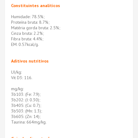
Constituintes analíticos
Humidade: 78.5%;
Proteína bruta: 8.7%;
Matéria gorda bruta: 2.5%;
Cinza bruta: 2.2%;
Fibra bruta: 4.4%;
EM: 0.57kcal/g.
Aditivos nutritivos
UI/kg:
Vit D3: 116.
mg/kg:
3b103: (Fe: 7.9);
3b202: (I: 0.30);
3b405: (Cu: 0.7);
3b503: (Mn: 1.3);
3b605: (Zn: 14);
Taurina: 664mg/kg.