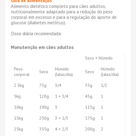
Guia de alimentação
Alimento dietético completo para cães adultos,
nutricionalmente adaptado para a redução do peso
corporal em excesso e para a regulação do aporte de
glucose (diabetes mellitus).
Dose diária recomendada:
Manutenção em cães adultos
Seco + Húmido
Peso
Húmido
Húmido
Seco
Seco
corporal
(latas/dia)
(latas/dia)
2.5kg
75g
3/4
35g
1/2
5kg
120g
1 + 3/4
45g
1
10kg
190g
3
115g
1
15kg
250g
3 + 1/3
175g
1
25kg
355g
4 + 2/3
200g
2