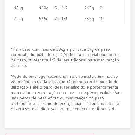
45kg
420g
5 + 1/2
265g
2
70kg
565g
7 + 1/3
335g
3
* Para cães com mais de 50kg e por cada 5kg de peso
corporal adicional, ofereça 1/3 de lata adicional para perda
de peso, ou ofereça 1/2 de lata adicional para manutenção
do peso.
Modo de emprego: Recomenda-se a consulta a um médico
veterinário antes da utilização. O periodo recomendado de
utilização é até o peso ideal ser atingido e posteriormente
para evitar a recuperação do excesso de peso perdido. Para
uma perda de peso eficaz ou manutenção do peso
pretendido, o consumo de energia diária recomendado não
deverá ser excedido. Água permanentemente disponível.