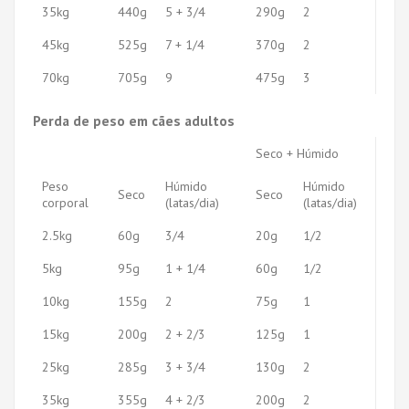
35kg
440g
5 + 3/4
290g
2
45kg
525g
7 + 1/4
370g
2
70kg
705g
9
475g
3
Perda de peso em cães adultos
Seco + Húmido
Peso
Húmido
Húmido
Seco
Seco
corporal
(latas/dia)
(latas/dia)
2.5kg
60g
3/4
20g
1/2
5kg
95g
1 + 1/4
60g
1/2
10kg
155g
2
75g
1
15kg
200g
2 + 2/3
125g
1
25kg
285g
3 + 3/4
130g
2
35kg
355g
4 + 2/3
200g
2