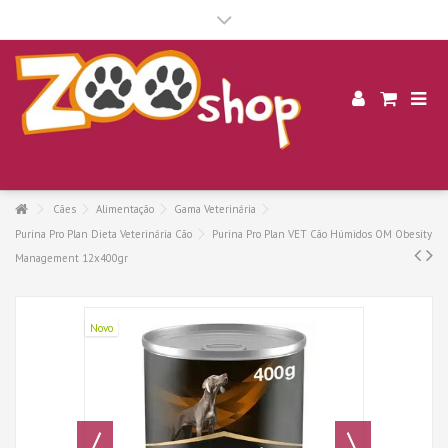
.
Cães
Alimentação
Gama Veterinária
Purina Pro Plan Dieta Veterinária Cão
Purina Pro Plan VET Cão Húmidos OM Obesity
Management 12x400gr
Novo