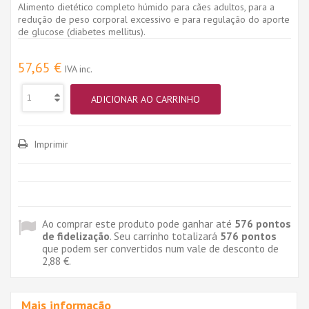
Alimento dietético completo húmido para cães adultos, para a
redução de peso corporal excessivo e para regulação do aporte
de glucose (diabetes mellitus).
57,65 €
IVA inc.
ADICIONAR AO CARRINHO
Imprimir
Ao comprar este produto pode ganhar até
576
pontos
de fidelização
. Seu carrinho totalizará
576
pontos
que podem ser convertidos num vale de desconto de
2,88 €
.
Mais informação