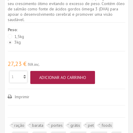
seu crescimento ótimo evitando o excesso de peso. Contém óleo
de salmão como fonte de ácidos gordos ómega 3 (DHA) para
apoiar o desenvolvimento cerebral e promover uma visão
saudável.
Peso:
1,5kg
3kg
27,23 €
IVA inc.
ADICIONAR AO CARRINHO
Imprimir
ração
barata
portes
grátis
pet
foods