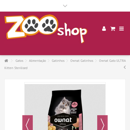
.
Gatos
Alimentação
Gatinhos
Ownat Gatinhos
Ownat Gato ULTRA
Kitten Sterilised