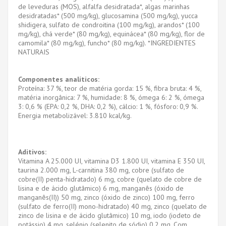
de leveduras (MOS), alfalfa desidratada*, algas marinhas
desidratadas* (500 mg/kg), glucosamina (500 mg/kg), yucca
shidigera, sulfato de condroitina (100 mg/kg), arandos* (100
mg/kg), chá verde* (80 mg/kg), equinácea* (80 mg/kg), flor de
camomila* (80 mg/kg), funcho* (80 mg/kg). *INGREDIENTES
NATURAIS
Componentes analíticos:
Proteína: 37 %, teor de matéria gorda: 15 %, fibra bruta: 4 %,
matéria inorgânica: 7 %, humidade: 8 %, ómega 6: 2 %, ómega
3: 0,6 % (EPA: 0,2 %, DHA: 0,2 %), cálcio: 1 %, fósforo: 0,9 %.
Energia metabolizável: 3.810 kcal/kg.
Aditivos:
Vitamina A 25.000 UI, vitamina D3 1.800 UI, vitamina E 350 UI,
taurina 2.000 mg, L-carnitina 380 mg, cobre (sulfato de
cobre(II) penta-hidratado) 6 mg, cobre (quelato de cobre de
lisina e de ácido glutâmico) 6 mg, manganês (óxido de
manganês(II)) 50 mg, zinco (óxido de zinco) 100 mg, ferro
(sulfato de ferro(II) mono-hidratado) 40 mg, zinco (quelato de
zinco de lisina e de ácido glutâmico) 10 mg, iodo (iodeto de
potássio) 4 mg, selénio (selenito de sódio) 0,2 mg. Com