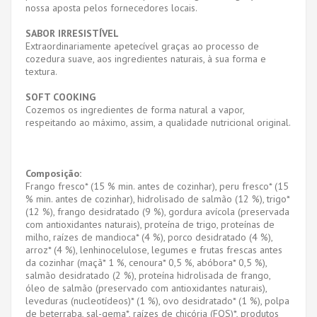
nossa aposta pelos fornecedores locais.
SABOR IRRESISTÍVEL
Extraordinariamente apetecível graças ao processo de
cozedura suave, aos ingredientes naturais, à sua forma e
textura.
SOFT COOKING
Cozemos os ingredientes de forma natural a vapor,
respeitando ao máximo, assim, a qualidade nutricional original.
Composição:
Frango fresco* (15 % min. antes de cozinhar), peru fresco* (15
% min. antes de cozinhar), hidrolisado de salmão (12 %), trigo*
(12 %), frango desidratado (9 %), gordura avícola (preservada
com antioxidantes naturais), proteína de trigo, proteínas de
milho, raízes de mandioca* (4 %), porco desidratado (4 %),
arroz* (4 %), lenhinocelulose, legumes e frutas frescas antes
da cozinhar (maçã* 1 %, cenoura* 0,5 %, abóbora* 0,5 %),
salmão desidratado (2 %), proteína hidrolisada de frango,
óleo de salmão (preservado com antioxidantes naturais),
leveduras (nucleotídeos)* (1 %), ovo desidratado* (1 %), polpa
de beterraba, sal-gema*, raízes de chicória (FOS)*, produtos