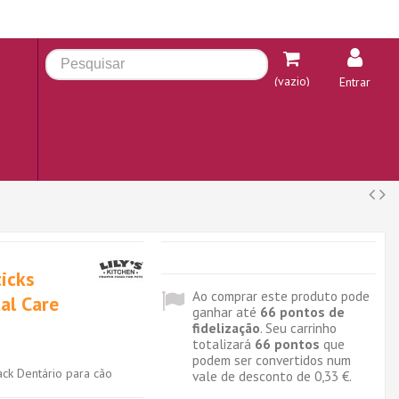
(vazio)
Entrar
ticks
Ao comprar este produto pode
al Care
ganhar até
66
pontos de
fidelização
. Seu carrinho
totalizará
66
pontos
que
podem ser convertidos num
ack Dentário para cão
vale de desconto de
0,33 €
.