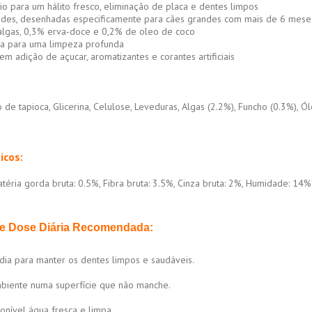
rio para um hálito fresco, eliminação de placa e dentes limpos
des, desenhadas especificamente para cães grandes com mais de 6 mese
algas, 0,3% erva-doce e 0,2% de oleo de coco
osa para uma limpeza profunda
sem adição de açucar, aromatizantes e corantes artificiais
 de tapioca, Glicerina, Celulose, Leveduras, Algas (2.2%), Funcho (0.3%), 
icos:
téria gorda bruta: 0.5%, Fibra bruta: 3.5%, Cinza bruta: 2%, Humidade: 14%
e Dose Diária Recomendada:
 dia para manter os dentes limpos e saudáveis.
mbiente numa superfície que não manche.
nível água fresca e limpa.