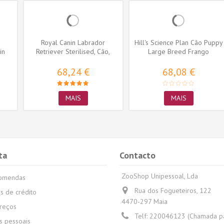
o
Royal Canin Labrador
Hill's Science Plan Cão Puppy
in
Retriever Sterilised, Cão,
Large Breed Frango
Seco,...
68,24 €
68,08 €
MAIS
MAIS
ta
Contacto
ZooShop Unipessoal, Lda
comendas
Rua dos Fogueteiros, 122
s de crédito
4470-297 Maia
reços
Telf:
220046123 (Chamada par
 pessoais