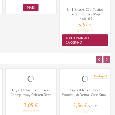
MAIS
8in1 Snacks Cão Tasties
Calcium Bones 85gr
1460105
3,67 €
ADICIONAR AO
CARRINHO
Destaque!
Lily's Kitchen Cão Snacks
Lily´s Kitchen Sticks
Chomp-away Chicken Bites
Woofbrush Dental Care Small
70gr
154gr
3,05 €
5,36 €
5,95 €