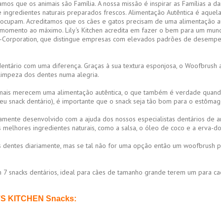
tamos que os animais são Família. A nossa missão é inspirar as Famílias a d
 ingredientes naturais preparados frescos. Alimentação Autêntica é aquel
reocupam. Acreditamos que os cães e gatos precisam de uma alimentação a
 momento ao máximo. Lily‘s Kitchen acredita em fazer o bem para um mun
 B-Corporation, que distingue empresas com elevados padrões de desempen
ntário com uma diferença. Graças à sua textura esponjosa, o Woofbrush a
 limpeza dos dentes numa alegria.
mais merecem uma alimentação autêntica, o que também é verdade quando
seu snack dentário), é importante que o snack seja tão bom para o estôma
amente desenvolvido com a ajuda dos nossos especialistas dentários de a
os melhores ingredientes naturais, como a salsa, o óleo de coco e a erva
dentes diariamente, mas se tal não for uma opção então um woofbrush por
7 snacks dentários, ideal para cães de tamanho grande terem um para ca
’S KITCHEN Snacks: