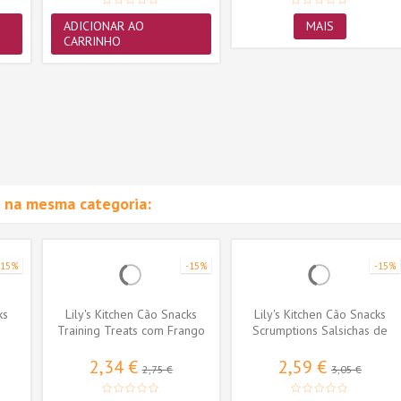
ADICIONAR AO
MAIS
CARRINHO
 na mesma categoria:
-15%
-15%
-15%
ks
Lily's Kitchen Cão Snacks
Lily's Kitchen Cão Snacks
Training Treats com Frango
Scrumptions Salsichas de
e...
Pato...
2,34 €
2,59 €
2,75 €
3,05 €