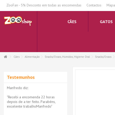
.
ZooFan - 5% Desconto em todas as encomendas
Contactos
Mapa 
CÃES
GATOS
Cães
Alimentação
Snacks/Ossos, Húmidos, Higiene Oral
Snacks/Ossos
Testemunhos
Manfredo diz:
"Recebi a encomenda 22 horas
depois de a ter feito. Parabéns,
excelente trabalhoManfredo"