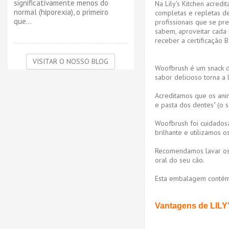
significativamente menos do
Na Lily's Kitchen acredi
normal (hiporexia), o primeiro
completas e repletas de
que...
profissionais que se p
sabem, aproveitar cada
receber a certificação
VISITAR O NOSSO BLOG
Woofbrush é um snack de
sabor delicioso torna a
Acreditamos que os ani
e pasta dos dentes" (o 
Woofbrush foi cuidados
brilhante e utilizamos 
Recomendamos lavar os 
oral do seu cão.
Esta embalagem contém 
Vantagens de
LILY