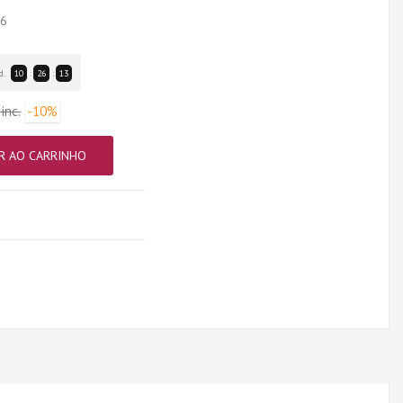
26
d.
10
:
26
:
13
inc.
-10%
R AO CARRINHO