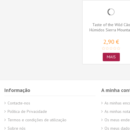
in jelly
Trixie Cão Snack Banana
Taste of the Wild Cã
o 150gr
Chicken - banana com frango
Húmidos Sierra Mounta
TX31582
100gr...
Borrego
4,10 €
2,90 €
ADICIONAR AO
MAIS
CARRINHO
Informação
A minha con
Contacte-nos
As minhas en
Política de Privacidade
As minhas nota
Termos e condições de utilização
Os meus ende
Sobre nós
Os meus dados