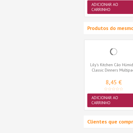
ADICIONAR AO
ADICIONAR AO
CARRINHO
CARRINHO
Produtos do mesmo
-15%
Snacks
Lily's Kitchen Gato Húmidos
Lily's Kitchen Cão Húmi
 Frango
Selection Multipack
Classic Dinners Multipa
(Smooth...
6x150gr
7,50 €
8,45 €
 €
ADICIONAR AO
ADICIONAR AO
CARRINHO
CARRINHO
Clientes que comp