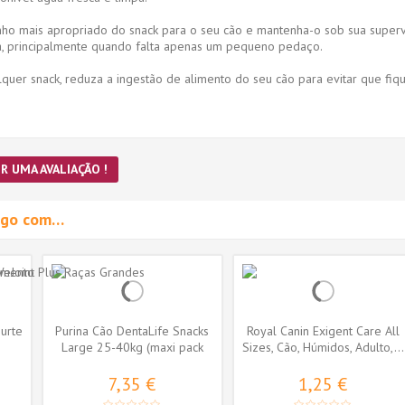
ho mais apropriado do snack para o seu cão e mantenha-o sob sua superv
ia, principalmente quando falta apenas um pequeno pedaço.
quer snack, reduza a ingestão de alimento do seu cão para evitar que fi
R UMA AVALIAÇÃO !
migo com…
urte
Purina Cão DentaLife Snacks
Royal Canin Exigent Care All
Large 25-40kg (maxi pack
Sizes, Cão, Húmidos, Adulto,...
12...
7,35 €
1,25 €