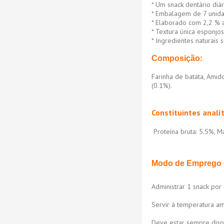
* Um snack dentário diá
* Embalagem de 7 unida
* Elaborado com 2,2 % 
* Textura única esponj
* Ingredientes naturais 
Composição:
Farinha de batata, Amido
(0.1%).
Constituintes analít
Proteína bruta: 5.5%, Ma
Modo de Emprego 
Administrar 1 snack por
Servir à temperatura a
Deve estar sempre dispo