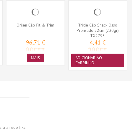
Orijen Cão Fit & Trim
Trixie Cão Snack Osso
Prensado 22cm (230gr)
(TX2793)
TX2793
96,71 €
4,41 €
MAIS
ADICIONAR AO
CARRINHO
a a rede fixa