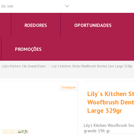
do site
ROEDORES
OPORTUNIDADES
PROMOÇÕES
Lily's Kitchen Cão Snack/Ossos
Lily´s Kitchen Sticks Woofbrush Dental Care Large 329gr
Destaque!
Lily´s Kitchen S
Woofbrush Dent
Large 329gr
Lily's Kitchen Woofbrush Sn
grande 196 gr.