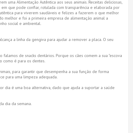
arem uma Alimentação Autêntica aos seus animais. Receitas deliciosas,
a em que pode confiar, rotulada com transparência e elaborada por
utêntica para viverem saudáveis e felizes a fazerem o que melhor
do melhor e foi a primeira empresa de alimentação animal a
ho social e ambiental.
lcança a linha da gengiva para ajudar a remover a placa. O seu
 falamos de snacks dentários. Porque os cães comem a sua "escova
go como é para os dentes.
nimais, para garantir que desempenha a sua função de forma
-doce para uma limpeza adequada.
 dia é uma boa alternativa, dado que ajuda a suportar a saúde
da dia da semana.