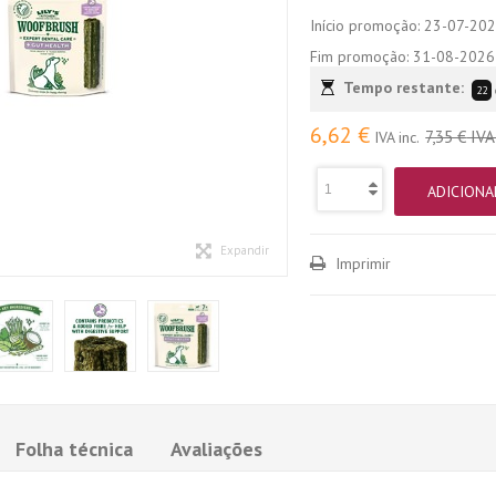
Início promoção:
23-07-20
Fim promoção:
31-08-2026
Tempo restante:
22
6,62 €
7,35 €
IVA 
IVA inc.
ADICIONA
Expandir
Imprimir
Folha técnica
Avaliações