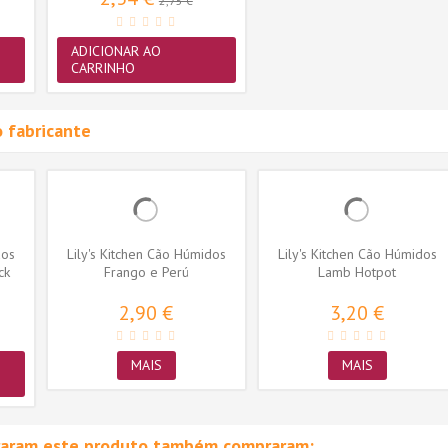
2,75 €
ADICIONAR AO
CARRINHO
 fabricante
dos
Lily's Kitchen Cão Húmidos
Lily's Kitchen Cão Húmidos
ck
Frango e Perú
Lamb Hotpot
2,90 €
3,20 €
MAIS
MAIS
raram este produto também compraram: