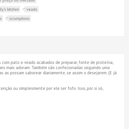
lily's kitchen
veado
as
scrumptions
s com pato e veado acabados de preparar, fonte de proteína,
 cães mais adoram. Também são confecionadas seguindo uma
as as possam saborear diariamente, se assim o desejarem. (E já
ção ou simplesmente por ele ser fofo. Isso, por si só,