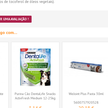
os de tocoferol de óleos vegetais).
R UMA AVALIAÇÃO !
migo com…
nte
Purina Cão DentaLife Snacks
WeJoint Plus Pasta 30ml
ActivFresh Medium 12-25kg
(5...
5600757920528