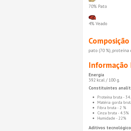
70% Pato
4% Veado
Composição
pato (70 %), proteína 
Informação 
Energia
392 kcal / 100 g.
Constituintes analít
Proteína bruta - 3
Matéria gorda brut
Fibra bruta - 2 %
Cinza bruta - 4.5%
Humidade - 22%
Aditivos tecnológic