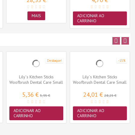
28,35 €
4,70 €
MAIS
ADICIONAR AO
CARRINHO
Destaque!
-15%
Lily´s Kitchen Sticks
Lily´s Kitchen Sticks
Woofbrush Dental Care Small
Woofbrush Dental Care Small
154gr
5 x 154gr
5,36 €
24,01 €
5,95 €
28,25 €
ADICIONAR AO
ADICIONAR AO
CARRINHO
CARRINHO