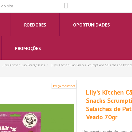
do site
ROEDORES
OPORTUNIDADES
PROMOÇÕES
Lily's Kitchen Cão Snack/Ossos
Lily's Kitchen Cão Snacks Scrumptions Salsichas de Pato 
Preço reduzido!
Lily's Kitchen C
Snacks Scrumpt
Salsichas de Pa
Veado 70gr
Um pacote cheio de pequen