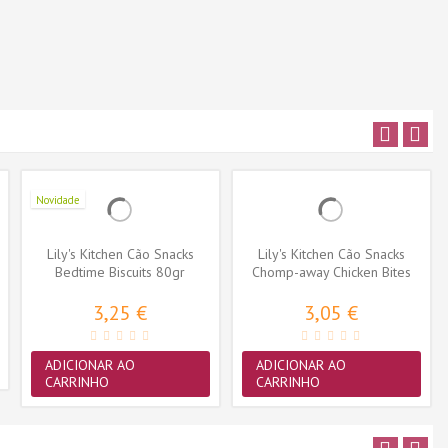
Novidade
Lily's Kitchen Cão Snacks
Lily's Kitchen Cão Snacks
Bedtime Biscuits 80gr
Chomp-away Chicken Bites
70gr
3,25 €
3,05 €
ADICIONAR AO
ADICIONAR AO
CARRINHO
CARRINHO