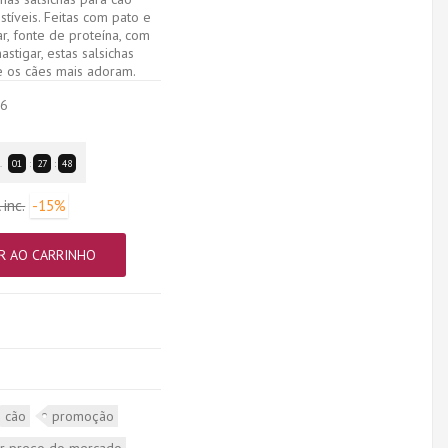
stíveis. Feitas com pato e
, fonte de proteína, com
stigar, estas salsichas
e os cães mais adoram.
26
.
01
:
27
:
48
 inc.
-15%
R AO CARRINHO
cão
promoção
r preço do mercado