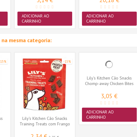
3,14 €
20,18 €
ADICIONAR AO
ADICIONAR AO
CARRINHO
CARRINHO
 na mesma categoria:
-15%
-15%
Lily's Kitchen Cão Snacks
Chomp-away Chicken Bites
70gr
3,05 €
ADICIONAR AO
CARRINHO
ks
Lily's Kitchen Cão Snacks
Training Treats com Frango
e...
2,34 €