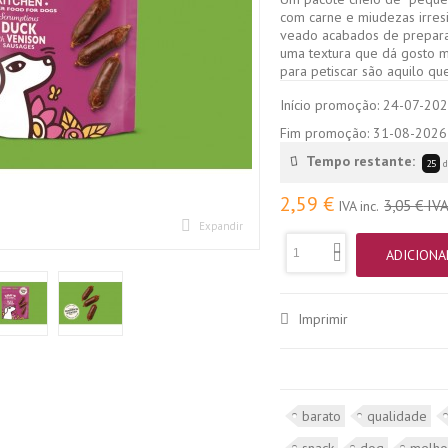
com carne e miudezas irresi
veado acabados de preparar
uma textura que dá gosto ma
para petiscar são aquilo qu
Início promoção:
24-07-20
Fim promoção:
31-08-2026
Tempo restante:
25
d
2,59 €
3,05 €
IVA
IVA inc.
Expandir
ADICIONA
Imprimir
barato
qualidade
snack
dog
melho