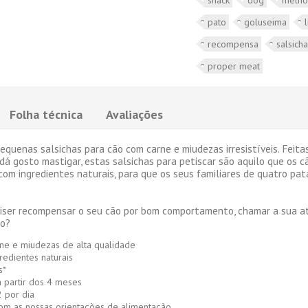
pato
goluseima
recompensa
salsich
proper meat
Folha técnica
Avaliações
quenas salsichas para cão com carne e miudezas irresistíveis. Feita
á gosto mastigar, estas salsichas para petiscar são aquilo que os
com ingredientes naturais, para que os seus familiares de quatro pat
ser recompensar o seu cão por bom comportamento, chamar a sua aten
to?
ne e miudezas de alta qualidade
edientes naturais
s*
a partir dos 4 meses
 por dia
om as nossas orientações de alimentação