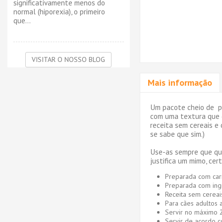
significativamente menos do
normal (hiporexia), o primeiro
que...
VISITAR O NOSSO BLOG
Mais informação
Um pacote cheio de pe
com uma textura que d
receita sem cereais e 
se sabe que sim.)
Use-as sempre que qui
justifica um mimo, cer
Preparada com car
Preparada com ingr
Receita sem cereai
Para cães adultos 
Servir no máximo 2
Servir de acordo c