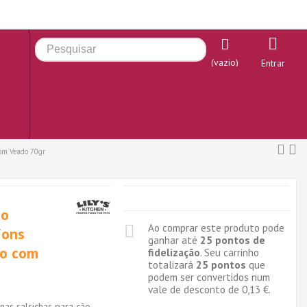
(vazio)
Entrar
com Veado 70gr
ão
Ao comprar este produto pode
ions
ganhar até
25
pontos de
to com
fidelização
. Seu carrinho
totalizará
25
pontos
que
podem ser convertidos num
vale de desconto de
0,13 €
.
as salsichas para cão