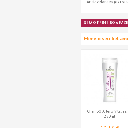
Antioxidantes (extrat
SEJA O PRIMEIRO A FAZE
Mime o seu fiel a
itas de
Cardadeira Pawise - tamanho
Champô Artero Vitaliza
Amêndoa
S (17x9.5 cm) cor sortida
250ml
PW11461
6,20 €