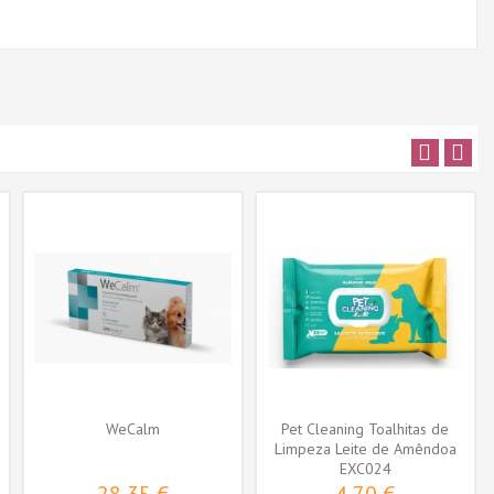
WeCalm
Pet Cleaning Toalhitas de
Limpeza Leite de Amêndoa
p/ Cão...
EXC024