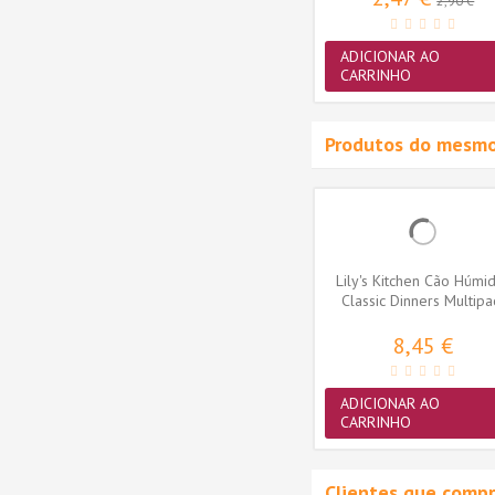
2,90 €
ADICIONAR AO
CARRINHO
Produtos do mesmo
-15%
Snacks
Lily's Kitchen Gato Húmidos
Lily's Kitchen Cão Húmi
 Frango
Selection Multipack
Classic Dinners Multipa
(Smooth...
6x150gr
7,50 €
8,45 €
 €
ADICIONAR AO
ADICIONAR AO
CARRINHO
CARRINHO
Clientes que comp