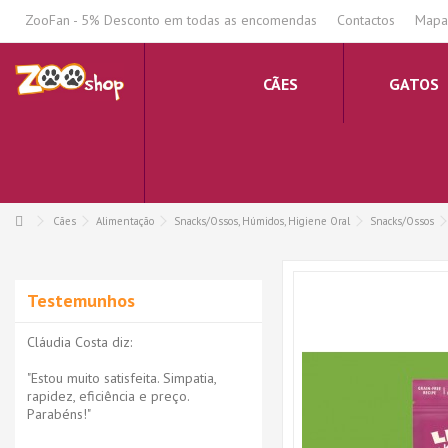
.
ZooFan - 5% Desconto em todas as encomendas
Contactos
Mapa 
CÃES
GATOS
Cães
Alimentação
Snacks/Ossos, Húmidos, Higiene Oral
Snacks/Ossos
Testemunhos
Cláudia Costa diz:
"Estou muito satisfeita. Simpatia,
rapidez, eficiência e preço.
Parabéns!"