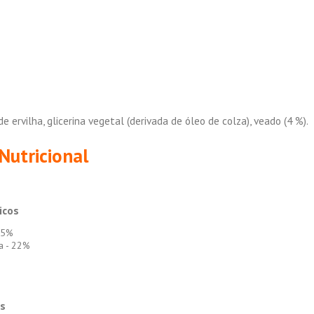
de ervilha, glicerina vegetal (derivada de óleo de colza), veado (4 %).
Nutricional
icos
4.5%
a - 22%
os