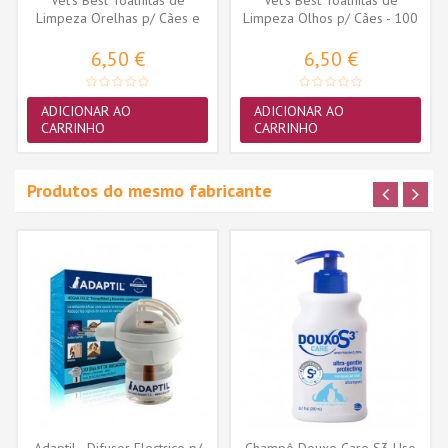
Vet's Best Toalhitas de
Vet's Best Toalhitas de
Limpeza Orelhas p/ Cães e
Limpeza Olhos p/ Cães - 100
Gatos -...
unid.
6,50 €
6,50 €
ADICIONAR AO
ADICIONAR AO
CARRINHO
CARRINHO
Produtos do mesmo fabricante
Adaptil - Difusor Electrico p/
Champô Douxo Care S3 Uso