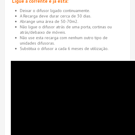
Ligue à corrente e já está:
Deixar o difusor ligado continuamente.
A Recarga deve durar cerca de 30 dias.
Abrange uma área de 50-70m2.
Não ligue o difusor atrás de uma porta, cortinas ou
atrás/debaixo de móveis.
Não use esta recarga com nenhum outro tipo de
unidades difusoras.
Substitua o difusor a cada 6 meses de utilização.