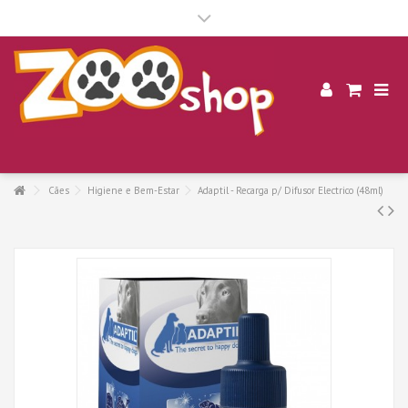
.
Cães
Higiene e Bem-Estar
Adaptil - Recarga p/ Difusor Electrico (48ml)