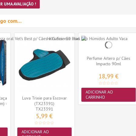
R UMA AVALIAÇÃO !
migo com…
Perfume Artero p/ Cães
Impacto 90ml
18,99 €
ADICIONAR AO
CARRINHO
Raça
Luva Trixie para Escovar
m) -
(TX23391)
TX23391
5,99 €
ADICIONAR AO