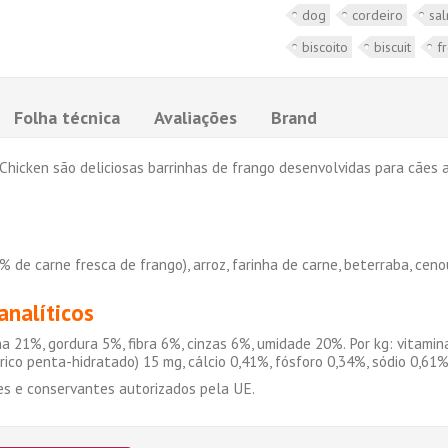
dog
cordeiro
sa
biscoito
biscuit
f
Folha técnica
Avaliações
Brand
Chicken são deliciosas barrinhas de frango desenvolvidas para cães 
de carne fresca de frango), arroz, farinha de carne, beterraba, cenour
nalíticos
na 21%, gordura 5%, fibra 6%, cinzas 6%, umidade 20%. Por kg: vitamin
rico penta-hidratado) 15 mg, cálcio 0,41%, fósforo 0,34%, sódio 0,61%
es e conservantes autorizados pela UE.