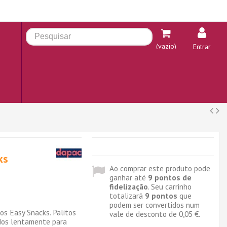
(vazio)
Entrar
ks
Ao comprar este produto pode
ganhar até
9
pontos de
fidelização
. Seu carrinho
totalizará
9
pontos
que
podem ser convertidos num
os Easy Snacks. Palitos
vale de desconto de
0,05 €
.
idos lentamente para