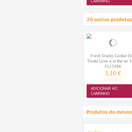
CARRINHO
20 outros produtos
 Happy
Fresh Easy Snacks Delish
Fresh Snacks Cookie D
100gr
Light (barritas) 100gr
Treats Love is in the air 
FC25386
0,99 €
3,10 €
ADICIONAR AO
ADICIONAR AO
CARRINHO
CARRINHO
Produtos do mesmo