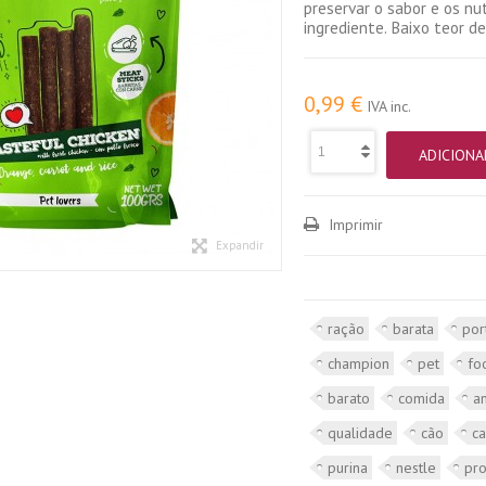
preservar o sabor e os nu
ingrediente. Baixo teor d
0,99 €
IVA inc.
ADICIONA
Imprimir
Expandir
ração
barata
por
champion
pet
fo
barato
comida
a
qualidade
cão
c
purina
nestle
pr