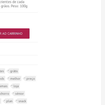
trientes de cada
e grãos. Peso: 100g
R AO CARRINHO
tes
grátis
ods
melhor
preço
nimais
loja
achorro
sénior
o
plan
snack