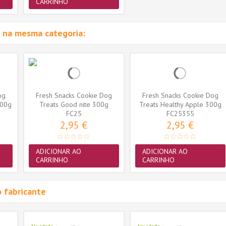
CARRINHO
 na mesma categoria:
og
Fresh Snacks Cookie Dog
Fresh Snacks Cookie Dog
300g
Treats Good nite 300g
Treats Healthy Apple 300g
FC25
FC25355
2,95 €
2,95 €
ADICIONAR AO
ADICIONAR AO
CARRINHO
CARRINHO
 fabricante