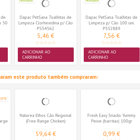
Novidade
Novidade
 de
Dapac PetSana Toalhitas de
Dapac PetSana Toalhitas de
o 50
Limpeza Clorhexidina p/ Cão
Limpeza p/ Cão 100 uni.
PS54562
e...
PS52889
5,46 €
7,56 €
ADICIONAR AO
ADICIONAR AO
CARRINHO
CARRINHO
raram este produto também compraram:
-10%
Naturea Ethos Cão Regional
Fresh Easy Snacks Yummy
arge
(Free Range Chicken)
Peixe (barritas) 100gr
59,64 €
0,99 €