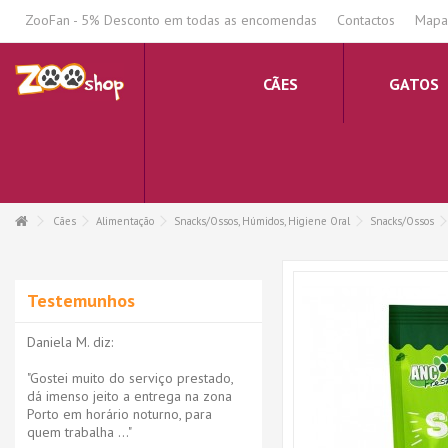
.
ZooFan - 5% Desconto em todas as encomendas
Contactos
Mapa 
CÃES
GATOS
Cães
Alimentação
Snacks/Ossos, Húmidos, Higiene Oral
Snacks/Ossos
Testemunhos
Daniela M. diz:
"Gostei muito do serviço prestado,
dá imenso jeito a entrega na zona
Porto em horário noturno, para
quem trabalha ..."