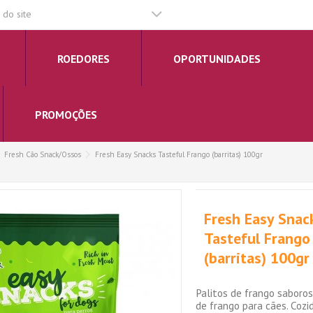
do site
ROEDORES
OPORTUNIDADES
PROMOÇÕES
Fresh Cão Snack/Ossos
Fresh Easy Snacks Tasteful Frango (barritas) 100gr
Fresh Easy Snac
Tasteful Frango
(barritas) 100gr
Palitos de frango saboros
de frango para cães. Coz