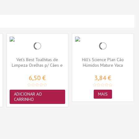
Vet's Best Toalhitas de
Hill's Science Plan Cão
Limpeza Orelhas p/ Cães e
Húmidos Mature Vaca
Gatos -...
6,50 €
3,84 €
ADICIONAR AO
MAIS
CARRINHO