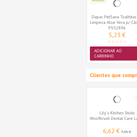
Novidade
ranean
FRESH Cão Mediterranean
Dapac PetSana Toalhitas
arge
Blend Adulto Mini
Limpeza Aloe Vera p/ Cã
PS52896
uni.
14,69 €
5,23 €
MAIS
ADICIONAR AO
CARRINHO
Clientes que comp
-50%
 Dental
Pet+ Toalhitas de Limpeza
Lily´s Kitchen Sticks
0gr (8...
Limão p/ Cão e Gato 40 uni.
Woofbrush Dental Care L
329gr
2,90 €
6,62 €
 €
7,35 €