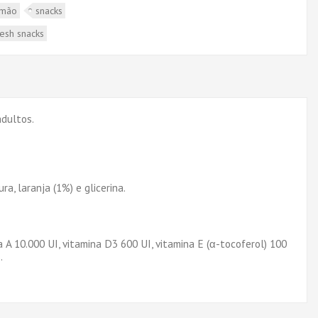
lmão
snacks
resh snacks
adultos.
a, laranja (1%) e glicerina.
a A 10.000 UI, vitamina D3 600 UI, vitamina E (α-tocoferol) 100
.