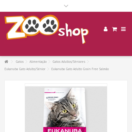
.
Gatos
Alimentação
Gatos Adultos/Séniores
Eukanuba Gato Adulto/Sénior
Eukanuba Gato Adulto Grain Free Salmão