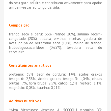
do seu gato adulto e contribuem ativamente para apoiar
um bem-estar ao longo da vida.
Composição
frango seco e peru: 33% (frango 20%), salmão recém-
congelado (20%), batata, ervilhas inteiras, gordura de
aves, polpa de beterraba seca (1,7%), molho de frango,
frutooligossacarídeos (0,65%), levedura seca do
cervejeiro.
Constituintes analíticos
proteína: 38%, teor de gordura: 14%, ácidos graxos
ômega-6: 2,58%, ácidos graxos ômega-3: 1,04%, cinzas
brutas: 7%, fibra bruta: 2,5%, cálcio: 1,3%, fósforo: 1,1%,
magnésio: 0,08%, taurina: 0,21%.
Aditivos nutritivos
^(/kg), Vitaminas: vitamina A: 50000IU, vitamina D3: