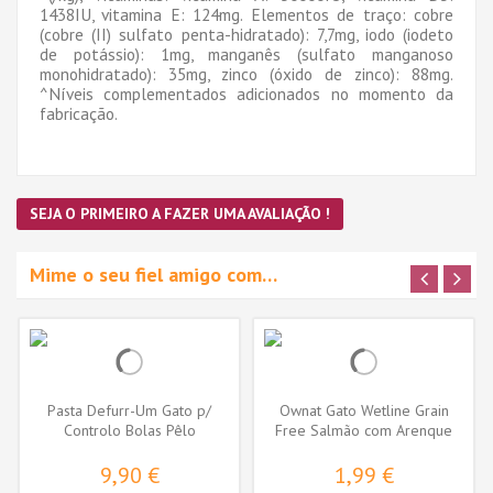
1438IU, vitamina E: 124mg. Elementos de traço: cobre
(cobre (II) sulfato penta-hidratado): 7,7mg, iodo (iodeto
de potássio): 1mg, manganês (sulfato manganoso
monohidratado): 35mg, zinco (óxido de zinco): 88mg.
^Níveis complementados adicionados no momento da
fabricação.
SEJA O PRIMEIRO A FAZER UMA AVALIAÇÃO !
Mime o seu fiel amigo com…
Pasta Defurr-Um Gato p/
Ownat Gato Wetline Grain
Controlo Bolas Pêlo
Free Salmão com Arenque
9,90 €
1,99 €