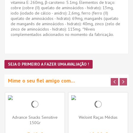
vitamina E: 260mg, β-caroteno: 5.1mg. Elementos de traço:
cobre (cobre (II) quelato de aminoácidos - hidrato): 13mg,
iodo (iodado de cálcio - anidro): 2,6mg, ferro (ferro (II)
quelato de aminoácidos - hidrato): 69mg, manganês (quelato
de manganês de aminoácidos - hidrato): 40mg, zinco (zelo de
zinco de aminoácidos - hidrato): 115mg. ^Níveis
complementados adicionados no momento da fabricação.
SEJA O PRIMEIRO A FAZER UMA AVALIAÇÃO !
Mime o seu fiel amigo com…
Advance Snacks Sensitive
WeJoint Raças Médias
150Gr