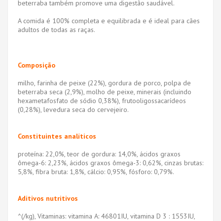
beterraba também promove uma digestão saudável.
A comida é 100% completa e equilibrada e é ideal para cães
adultos de todas as raças.
Composição
milho, farinha de peixe (22%), gordura de porco, polpa de
beterraba seca (2,9%), molho de peixe, minerais (incluindo
hexametafosfato de sódio 0,38%), frutooligossacarídeos
(0,28%), levedura seca do cervejeiro.
Constituintes analíticos
proteína: 22,0%, teor de gordura: 14,0%, ácidos graxos
ômega-6: 2,23%, ácidos graxos ômega-3: 0,62%, cinzas brutas:
5,8%, fibra bruta: 1,8%, cálcio: 0,95%, fósforo: 0,79%.
Aditivos nutritivos
^(/kg), Vitaminas: vitamina A: 46801IU, vitamina D 3 : 1553IU,