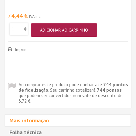
74,44 €
IVA inc.
ADICIONAR AO CARRINHO
Imprimir
Ao comprar este produto pode ganhar até
744
pontos
de fidelização
. Seu carrinho totalizará
744
pontos
que podem ser convertidos num vale de desconto de
3,72 €
.
Mais informação
Folha técnica