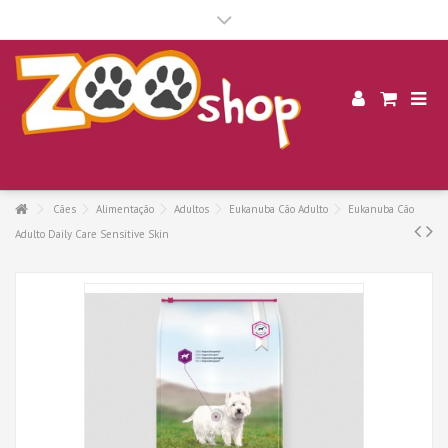
.
Cães
Alimentação
Adultos
Eukanuba Cão Adulto
Eukanuba Cão
Adulto Daily Care Sensitive Skin