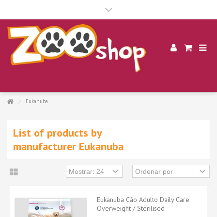
.
Eukanuba
List of products by
manufacturer Eukanuba
Eukanuba Cão Adulto Daily Care
Overweight / Sterilised