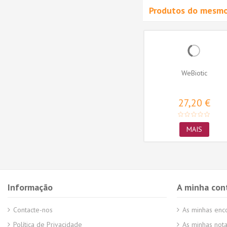
Produtos do mesmo
olução
WeDental Enzymatic
WeBiotic
ToothPasta 100ml
5600757920474
16,75 €
27,20 €
ADICIONAR AO
MAIS
CARRINHO
Informação
A minha con
Contacte-nos
As minhas en
Política de Privacidade
As minhas nota