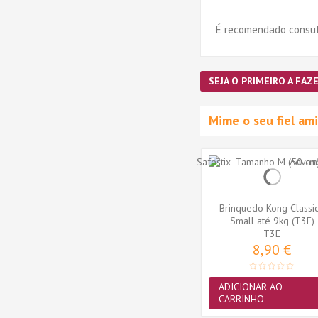
É recomendado consult
SEJA O PRIMEIRO A FAZE
Mime o seu fiel a
Brinquedo Kong Classic
Small até 9kg (T3E)
T3E
8,90 €
ADICIONAR AO
oodie
Ownat Gato Wetline Grain
CARRINHO
é 9kg
Free Frango com Camarão