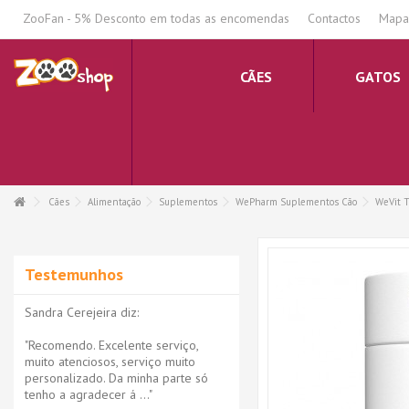
.
ZooFan - 5% Desconto em todas as encomendas
Contactos
Mapa 
CÃES
GATOS
Cães
Alimentação
Suplementos
WePharm Suplementos Cão
WeVit T
Testemunhos
Sandra Cerejeira diz:
"Recomendo. Excelente serviço,
muito atenciosos, serviço muito
personalizado. Da minha parte só
tenho a agradecer á ..."