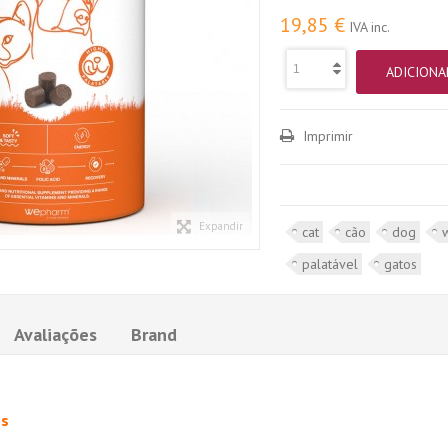
19,85 €
IVA inc.
ADICIONA
Imprimir
Expandir
cat
cão
dog
palatável
gatos
Avaliações
Brand
es