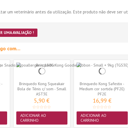
ar um veterinário antes da utilização. Este produto não deve ser ut
R UMA AVALIAÇÃO !
migo com…
 -
Brinquedo Kong Squeakair
Brinquedo Kong Safestix -
Bola de Ténis c/ som - Small
Medium cor sortida (PF2E)
AST3E
-...
PF2E
5,90 €
16,99 €
ADICIONAR AO
ADICIONAR AO
CARRINHO
CARRINHO