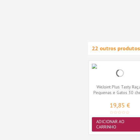
1,99 €
MAIS
22 outros produtos
Novidade
sulas
WeConfort 30ml Solução
WeJoint Plus Tasty Raç
Oral
Pequenas e Gatos 30 ch
34,07 €
19,85 €
ADICIONAR AO
ADICIONAR AO
CARRINHO
CARRINHO