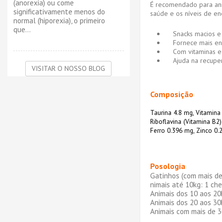
(anorexia) ou come
É recomendado para anim
significativamente menos do
saúde e os níveis de en
normal (hiporexia), o primeiro
que...
Snacks macios e 
Fornece mais ene
Com vitaminas e 
Ajuda na recupera
VISITAR O NOSSO BLOG
Composição
Taurina 4.8 mg, Vitamina 
Riboflavina (Vitamina B2
Ferro 0.396 mg, Zinco 0.
Posologia
Gatinhos (com mais de
nimais até 10kg: 1 che
Animais dos 10 aos 20
Animais dos 20 aos 30
Animais com mais de 3