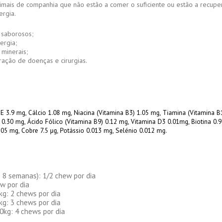
ais de companhia que não estão a comer o suficiente ou estão a recupera
ergia.
saborosos;
rgia;
minerais;
ção de doenças e cirurgias.
E 3.9 mg, Cálcio 1.08 mg, Niacina (Vitamina B3) 1.05 mg, Tiamina (Vitamina B1
) 0.30 mg, Ácido Fólico (Vitamina B9) 0.12 mg, Vitamina D3 0.01mg, Biotina 
205 mg, Cobre 7.5 µg, Potássio 0.013 mg, Selénio 0.012 mg.
 8 semanas): 1/2 chew por dia
w por dia
kg: 2 chews por dia
kg: 3 chews por dia
0kg: 4 chews por dia