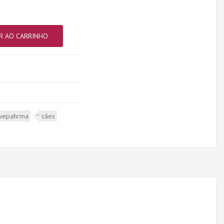
R AO CARRINHO
wepahrma
cães