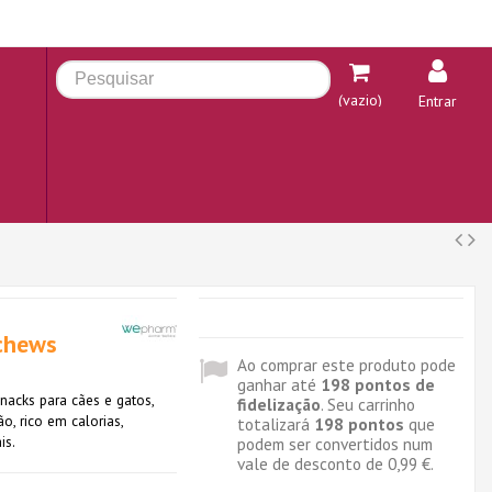
(vazio)
Entrar
 chews
Ao comprar este produto pode
ganhar até
198
pontos de
nacks para cães e gatos,
fidelização
. Seu carrinho
o, rico em calorias,
totalizará
198
pontos
que
is.
podem ser convertidos num
vale de desconto de
0,99 €
.