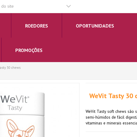
do site
ROEDORES
OPORTUNIDADES
PROMOÇÕES
asty 30 chews
WeVit Tasty 30
WeVit Tasty soft chews são s
semi-húmidos de fácil digestã
vitaminas e minerais essencia