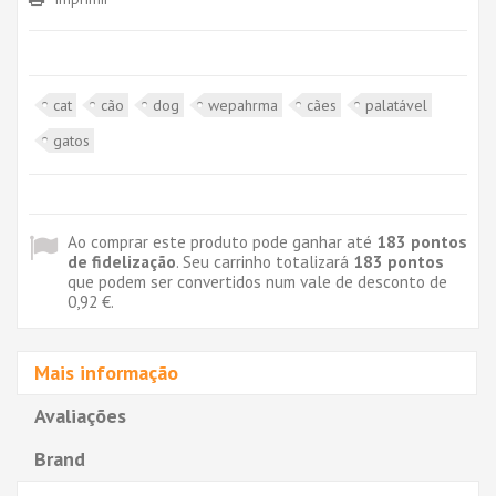
cat
cão
dog
wepahrma
cães
palatável
gatos
Ao comprar este produto pode ganhar até
183
pontos
de fidelização
. Seu carrinho totalizará
183
pontos
que podem ser convertidos num vale de desconto de
0,92 €
.
Mais informação
Avaliações
Brand