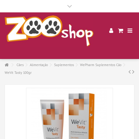
.
Cães
Alimentação
Suplementos
WePharm Suplementos Cão
WeVit Tasty 100gr