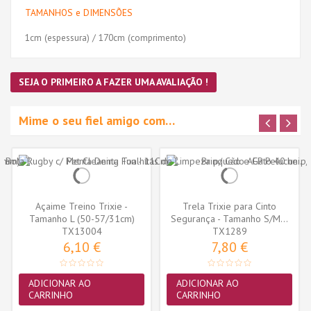
TAMANHOS e DIMENSÕES
1cm (espessura) / 170cm (comprimento)
SEJA O PRIMEIRO A FAZER UMA AVALIAÇÃO !
Mime o seu fiel amigo com…
Açaime Treino Trixie -
Trela Trixie para Cinto
Tamanho L (50-57/31cm)
Segurança - Tamanho S/M...
(TX13004)
TX13004
TX1289
6,10 €
7,80 €
ADICIONAR AO
ADICIONAR AO
CARRINHO
CARRINHO