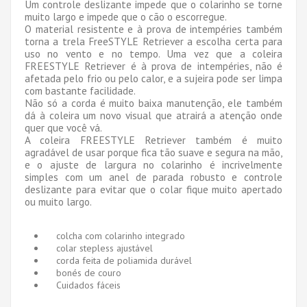
Um controle deslizante impede que o colarinho se torne
muito largo e impede que o cão o escorregue.
O material resistente e à prova de intempéries também
torna a trela FreeSTYLE Retriever a escolha certa para
uso no vento e no tempo. Uma vez que a coleira
FREESTYLE Retriever é à prova de intempéries, não é
afetada pelo frio ou pelo calor, e a sujeira pode ser limpa
com bastante facilidade.
Não só a corda é muito baixa manutenção, ele também
dá à coleira um novo visual que atrairá a atenção onde
quer que você vá.
A coleira FREESTYLE Retriever também é muito
agradável de usar porque fica tão suave e segura na mão,
e o ajuste de largura no colarinho é incrivelmente
simples com um anel de parada robusto e controle
deslizante para evitar que o colar fique muito apertado
ou muito largo.
colcha com colarinho integrado
colar stepless ajustável
corda feita de poliamida durável
bonés de couro
Cuidados fáceis