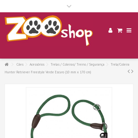
.
Cães
Acessórios
Trelas / Coleiras/ Treino / Segurança
Trela/Coleira
Hunter Retriever Freestyle Verde Escuro (10 mm x 170 cm)