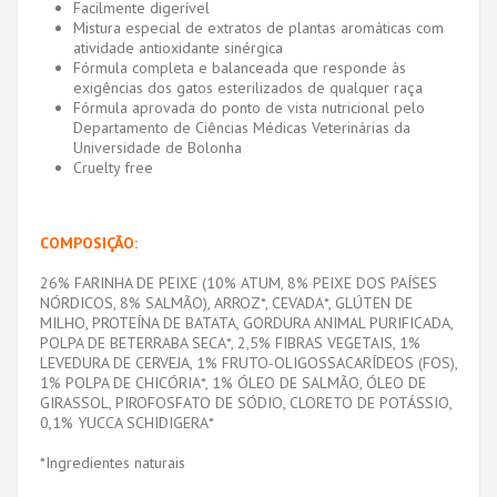
Facilmente digerível
Mistura especial de extratos de plantas aromáticas com
atividade antioxidante sinérgica
Fórmula completa e balanceada que responde às
exigências dos gatos esterilizados de qualquer raça
Fórmula aprovada do ponto de vista nutricional pelo
Departamento de Ciências Médicas Veterinárias da
Universidade de Bolonha
Cruelty free
COMPOSIÇÃO:
26% FARINHA DE PEIXE (10% ATUM, 8% PEIXE DOS PAÍSES
NÓRDICOS, 8% SALMÃO), ARROZ*, CEVADA*, GLÚTEN DE
MILHO, PROTEÍNA DE BATATA, GORDURA ANIMAL PURIFICADA,
POLPA DE BETERRABA SECA*, 2,5% FIBRAS VEGETAIS, 1%
LEVEDURA DE CERVEJA, 1% FRUTO-OLIGOSSACARÍDEOS (FOS),
1% POLPA DE CHICÓRIA*, 1% ÓLEO DE SALMÃO, ÓLEO DE
GIRASSOL, PIROFOSFATO DE SÓDIO, CLORETO DE POTÁSSIO,
0,1% YUCCA SCHIDIGERA*
*Ingredientes naturais