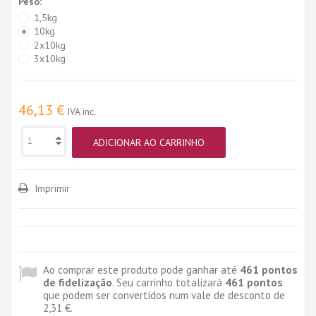
Peso:
1,5kg
10kg
2x10kg
3x10kg
46,13 €
IVA inc.
ADICIONAR AO CARRINHO
Imprimir
Ao comprar este produto pode ganhar até
461
pontos
de fidelização
. Seu carrinho totalizará
461
pontos
que podem ser convertidos num vale de desconto de
2,31 €
.