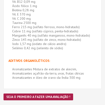
Vit. B12 0,09 mg
Ácido fólico 1 mg
Biotina 0,28 mg
Vit. E 370 mg
Vit. C 200 mg
Taurina 2500 mg
Ferro 215 mg (sulfato ferroso, mono-hidratado)
Cobre 11 mg (sulfato cúprico, penta-hidratado)
Manganês 40 mg (sulfato manganoso, mono-hidratado)
Zinco 145 mg (sulfato de zinco, mono-hidratado)
Iodo 1,57 mg (iodato de cálcio anidro)
Selénio 0,42 mg (selenito de sódio)
ADITIVOS ORGANOLÉTICOS:
Aromatizantes Mistura de extratos de alecrim,
Aromatizantes açafrão-da-terra, uvas, frutas cítricas
Aromatizantes e óleo de cravo-da-Índia 300 mg
SEJA O PRIMEIRO A FAZER UMA AVALIAÇÃO !