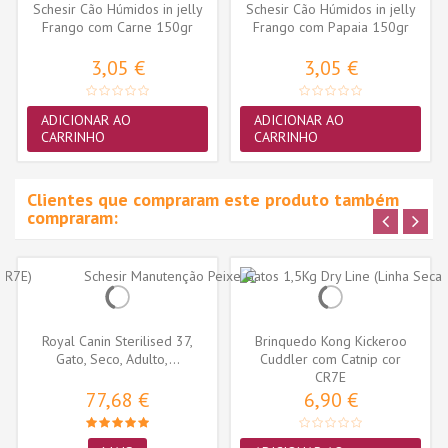
Schesir Cão Húmidos in jelly
Schesir Cão Húmidos in jelly
Frango com Carne 150gr
Frango com Papaia 150gr
3,05 €
3,05 €
ADICIONAR AO
ADICIONAR AO
CARRINHO
CARRINHO
Clientes que compraram este produto também
compraram:
Royal Canin Sterilised 37,
Brinquedo Kong Kickeroo
Gato, Seco, Adulto,...
Cuddler com Catnip cor
sortida...
CR7E
77,68 €
6,90 €