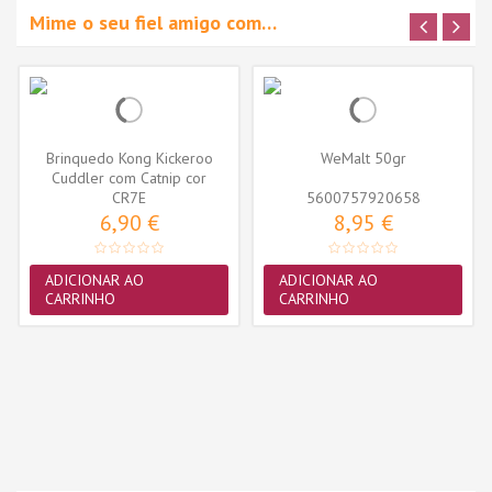
Mime o seu fiel amigo com…
Brinquedo Kong Kickeroo
WeMalt 50gr
Cuddler com Catnip cor
sortida...
CR7E
5600757920658
6,90 €
8,95 €
ADICIONAR AO
ADICIONAR AO
CARRINHO
CARRINHO