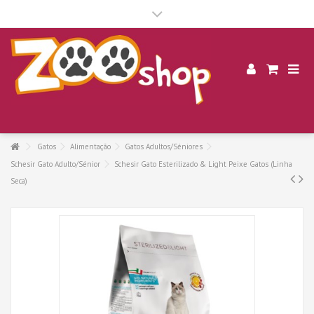
.
Gatos
Alimentação
Gatos Adultos/Séniores
Schesir Gato Adulto/Sénior
Schesir Gato Esterilizado & Light Peixe Gatos (Linha
Seca)