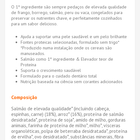
O 1º ingrediente são sempre pedaços de elevada qualidade
de frango, borrego, salmão, peru ou vaca, congelados para
preservar os nutrientes chave, e perfeitamente cozinhados
para um sabor delicioso.
Ajuda a suportar uma pele saudável e um pelo brilhante
Fontes proteicas selecionadas, formulado sem trigo*
*Produzido numa instalação onde os cereais são
manuseados.
Salmão como 1º ingrediente & Elevador teor de
Proteína
Suporta o crescimento saudável
Formulado para o cuidado dentário total
Nutrição baseada na ciência sem corantes adicionados
Composição
Salmão de elevada qualidade* (incluindo cabeça,
espinhas, carne) (18%), arroz* (16%), proteína de salmão
desidratada*, proteína de soja*, amido de milho, gorduras
animais, farinha de proteína de milho*, milho*, vísceras
organoléticas, polpa de beterraba desidratada*, proteína
de ervilha*, ovo desidratado*, substâncias minerais, fibra