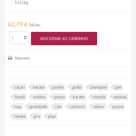
3x12kg
62,79 €
IVA inc.
ADICIONAR AO CARRINHO
Imprimir
ração
barata
portes
grátis
champion
pet
foods
melhor
preço
barato
comida
animais
loja
qualidade
cão
cachorro
sénior
purina
nestle
pro
plan