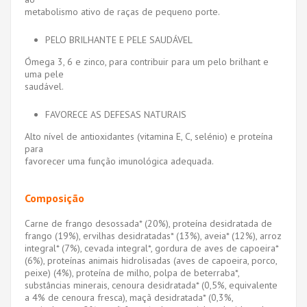
metabolismo ativo de raças de pequeno porte.
PELO BRILHANTE E PELE SAUDÁVEL
Ómega 3, 6 e zinco, para contribuir para um pelo brilhant e
uma pele
saudável.
FAVORECE AS DEFESAS NATURAIS
Alto nível de antioxidantes (vitamina E, C, selénio) e proteína
para
favorecer uma função imunológica adequada.
Composição
Carne de frango desossada* (20%), proteína desidratada de
frango (19%), ervilhas desidratadas* (13%), aveia* (12%), arroz
integral* (7%), cevada integral*, gordura de aves de capoeira*
(6%), proteínas animais hidrolisadas (aves de capoeira, porco,
peixe) (4%), proteína de milho, polpa de beterraba*,
substâncias minerais, cenoura desidratada* (0,5%, equivalente
a 4% de cenoura fresca), maçã desidratada* (0,3%,