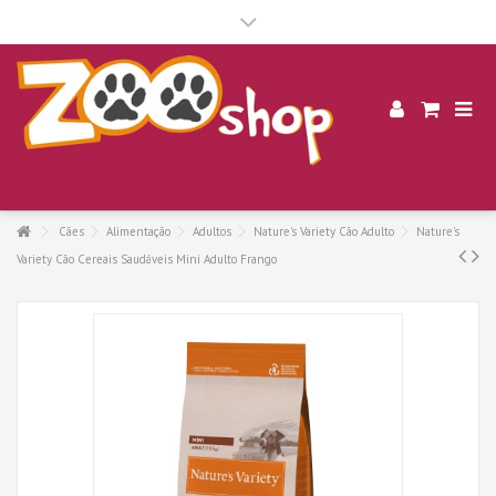
.
Cães
Alimentação
Adultos
Nature's Variety Cão Adulto
Nature's
Variety Cão Cereais Saudáveis Mini Adulto Frango