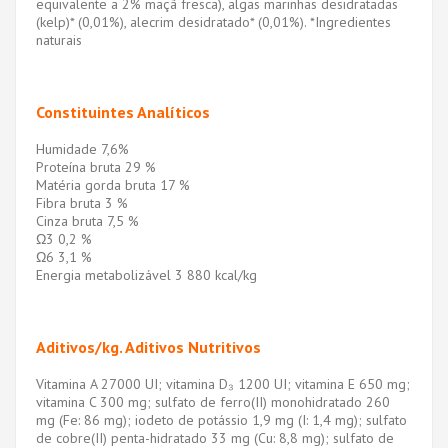
equivalente a 2% maçã fresca), algas marinhas desidratadas
(kelp)* (0,01%), alecrim desidratado* (0,01%). *Ingredientes
naturais
Constituintes Analíticos
Humidade 7,6%
Proteína bruta 29 %
Matéria gorda bruta 17 %
Fibra bruta 3 %
Cinza bruta 7,5 %
Ω3 0,2 %
Ω6 3,1 %
Energia metabolizável 3 880 kcal/kg
Aditivos/kg. Aditivos Nutritivos
Vitamina A 27000 UI; vitamina D₃ 1200 UI; vitamina E 650 mg;
vitamina C 300 mg; sulfato de ferro(II) monohidratado 260
mg (Fe: 86 mg); iodeto de potássio 1,9 mg (I: 1,4 mg); sulfato
de cobre(II) penta-hidratado 33 mg (Cu: 8,8 mg); sulfato de