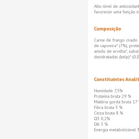
Alto nível de antioxidant
favorecer uma função i
Composição
Carne de frango criado 
de capoeira* (7%), prote
amido de ervilha*, subs
desidratadas (kelp)* (0,
Constituintes Analít
Humidade 7,5%
Proteína bruta 29 %
Matéria gorda bruta 17
Fibra bruta 3 %
Cinza bruta 8 %
Ω3 0,2%
Ω6 3 %
Energia metabolizável 