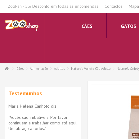
.
ZooFan - 5% Desconto em todas as encomendas
Contactos
Mapa 
CÃES
GATOS
Cães
Alimentação
Adultos
Nature's Variety Cão Adulto
Nature's Varie
Testemunhos
Maria Helena Canhoto diz:
"Vocês são imbatíveis. Por favor
continuem a trabalhar como até aqui.
Um abraço a todos."