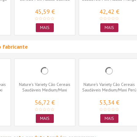
da...
45,59 €
42,42 €
MAIS
MAIS
 fabricante
eais
Nature's Variety Cão Cereais
Nature's Variety Cão Cereais
xi
Saudáveis Medium/Maxi
Saudáveis Medium/Maxi Perú
Peixe...
56,72 €
53,34 €
MAIS
MAIS