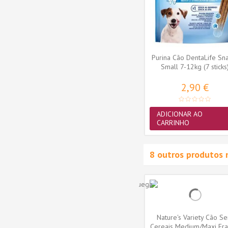
ftSeas
Ownat Cão Wetline Grain
Purina Cão DentaLife Sn
F32E)
Free Frango com cenoura
Small 7-12kg (7 sticks
395gr
3,09 €
2,90 €
ADICIONAR AO
ADICIONAR AO
CARRINHO
CARRINHO
8 outros produtos 
ão Sem
Nature's Variety Cão Cereais
Nature's Variety Cão S
Maxi
Saudáveis Medium/Maxi Perú
Cereais Medium/Maxi Fr