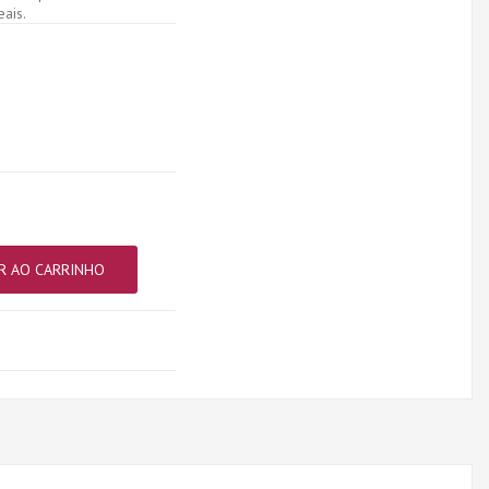
ais.
R AO CARRINHO