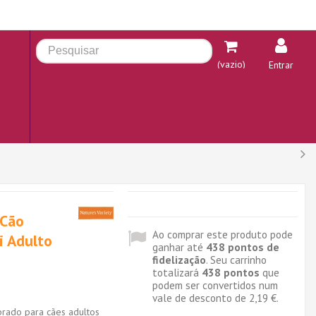
(vazio)
Entrar
 Cão
Ao comprar este produto pode
i Adulto
ganhar até
438
pontos de
fidelização
. Seu carrinho
totalizará
438
pontos
que
podem ser convertidos num
vale de desconto de
2,19 €
.
brado para cães adultos