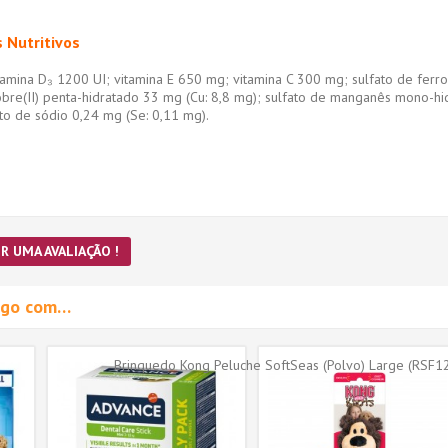
s Nutritivos
tamina D₃ 1200 UI; vitamina E 650 mg; vitamina C 300 mg; sulfato de ferr
 cobre(II) penta-hidratado 33 mg (Cu: 8,8 mg); sulfato de manganês mono-
to de sódio 0,24 mg (Se: 0,11 mg).
R UMA AVALIAÇÃO !
migo com…