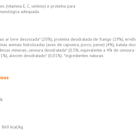
es (vitamina E, C, selénio) e proteína para
munológica adequada.
ao ar livre desossada* (20%), proteína desidratada de frango (19%), ervilh
ínas animais hidrolisadas (aves de capoeira, porco, peixe) (4%), batata-do
tâncias minerais, cenoura desidratada* (0,5%, equivalente a 4% de cenoura 
01%), alecrim desidratado* (0,01%). *Ingredientes naturais
icos
 %
3 860 kcal/kg