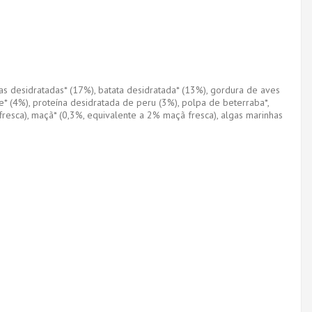
as desidratadas* (17%), batata desidratada* (13%), gordura de aves
ce* (4%), proteína desidratada de peru (3%), polpa de beterraba*,
fresca), maçã* (0,3%, equivalente a 2% maçã fresca), algas marinhas