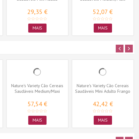
Peixe...
Frango
29,35 €
52,07 €
MAIS
MAIS
Nature's Variety Cão Cereais
Nature's Variety Cão Cereais
Saudáveis Medium/Maxi
Saudáveis Mini Adulto Frango
Puppy...
57,54 €
42,42 €
MAIS
MAIS