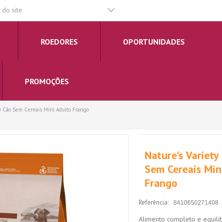
do site
ROEDORES
OPORTUNIDADES
PROMOÇÕES
ty Cão Sem Cereais Mini Adulto Frango
Nature's Variety
Sem Cereais Min
Frango
Referência:
8410650271408
Alimento completo e equili