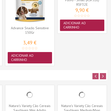
Polvo - Small (RSF32E)
RSF32E
9,90 €
ADICIONAR AO
CARRINHO
Advance Snacks Sensitive
150Gr
3,49 €
ADICIONAR AO
CARRINHO
Nature's Variety Cão Cereais
Nature's Variety Cão Cereais
Saudáveis Mini Adulto
Saudáveis Medium/Maxi