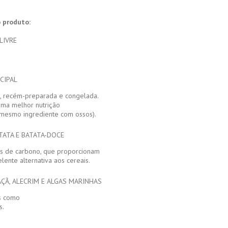
 produto:
LIVRE
CIPAL
e, recém-preparada e congelada.
uma melhor nutrição
mesmo ingrediente com ossos).
TATA E BATATA-DOCE
tos de carbono, que proporcionam
lente alternativa aos cereais.
ÇÃ, ALECRIM E ALGAS MARINHAS
as como
s.