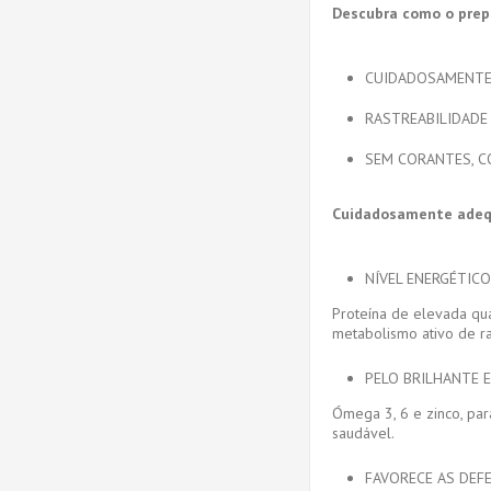
Descubra como o pre
CUIDADOSAMENTE
RASTREABILIDADE
SEM CORANTES, C
Cuidadosamente adequ
NÍVEL ENERGÉTIC
Proteína de elevada qu
metabolismo ativo de r
PELO BRILHANTE E
Ómega 3, 6 e zinco, par
saudável.
FAVORECE AS DEF