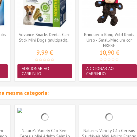
acks
Advance Snacks Dental Care
Brinquedo Kong Wild Knots
)
Stick Mini Dogs (multipack)...
Urso - Small/Medium cor
sortida...
NKR3E
9,99 €
10,90 €
ADICIONAR AO
ADICIONAR AO
CARRINHO
CARRINHO
na mesma categoria:
em
Nature's Variety Cão Sem
Nature's Variety Cão Cereais
ango
Cereais Mini Adulto Salmão
Saudáveis Mini Adulto Frango