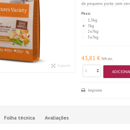
de pequeno porte, sem cere
Peso:
1,5kg
7kg
2x7kg
3x7kg
43,81 €
IVA inc.
Expandir
ADICIONA
Imprimir
Folha técnica
Avaliações