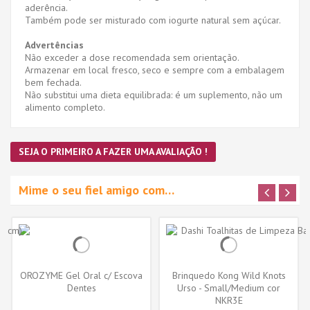
aderência.
Também pode ser misturado com iogurte natural sem açúcar.
Advertências
Não exceder a dose recomendada sem orientação.
Armazenar em local fresco, seco e sempre com a embalagem
bem fechada.
Não substitui uma dieta equilibrada: é um suplemento, não um
alimento completo.
SEJA O PRIMEIRO A FAZER UMA AVALIAÇÃO !
Mime o seu fiel amigo com…
OROZYME Gel Oral c/ Escova
Brinquedo Kong Wild Knots
Dentes
Urso - Small/Medium cor
sortida...
NKR3E