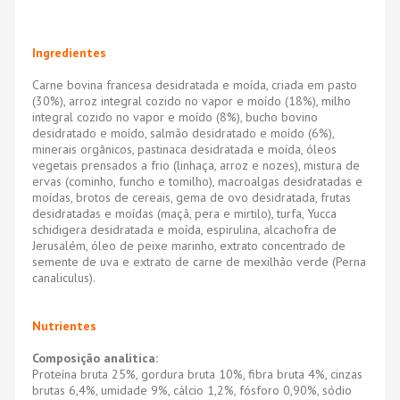
Ingredientes
Carne bovina francesa desidratada e moída, criada em pasto
(30%), arroz integral cozido no vapor e moído (18%), milho
integral cozido no vapor e moído (8%), bucho bovino
desidratado e moído, salmão desidratado e moído (6%),
minerais orgânicos, pastinaca desidratada e moída, óleos
vegetais prensados ​​a frio (linhaça, arroz e nozes), mistura de
ervas (cominho, funcho e tomilho), macroalgas desidratadas e
moídas, brotos de cereais, gema de ovo desidratada, frutas
desidratadas e moídas (maçã, pera e mirtilo), turfa, Yucca
schidigera desidratada e moída, espirulina, alcachofra de
Jerusalém, óleo de peixe marinho, extrato concentrado de
semente de uva e extrato de carne de mexilhão verde (Perna
canaliculus).
Nutrientes
Composição analítica:
Proteína bruta 25%, gordura bruta 10%, fibra bruta 4%, cinzas
brutas 6,4%, umidade 9%, cálcio 1,2%, fósforo 0,90%, sódio