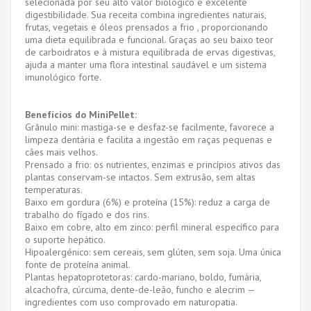
selecionada por seu alto valor biológico e excelente
digestibilidade. Sua receita combina ingredientes naturais,
frutas, vegetais e óleos prensados ​​a frio , proporcionando
uma dieta equilibrada e funcional. Graças ao seu baixo teor
de carboidratos e à mistura equilibrada de ervas digestivas,
ajuda a manter uma flora intestinal saudável e um sistema
imunológico forte.
Benefícios do MiniPellet:
Grânulo mini: mastiga-se e desfaz-se facilmente, favorece a
limpeza dentária e facilita a ingestão em raças pequenas e
cães mais velhos.
Prensado a frio: os nutrientes, enzimas e princípios ativos das
plantas conservam-se intactos. Sem extrusão, sem altas
temperaturas.
Baixo em gordura (6%) e proteína (15%): reduz a carga de
trabalho do fígado e dos rins.
Baixo em cobre, alto em zinco: perfil mineral específico para
o suporte hepático.
Hipoalergénico: sem cereais, sem glúten, sem soja. Uma única
fonte de proteína animal.
Plantas hepatoprotetoras: cardo-mariano, boldo, fumária,
alcachofra, cúrcuma, dente-de-leão, funcho e alecrim —
ingredientes com uso comprovado em naturopatia.