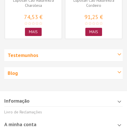
Luposan Cão Naturextra
Luposan Cão Naturextra
Charolesa
Cordeiro
74,53 €
91,25 €
MAIS
MAIS
Testemunhos
Blog
Informação
Livro de Reclamações
A minha conta