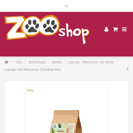
.
Cães
Alimentação
Adultos
Luposan - Naturextra Cão Adulto
Luposan Cão Naturextra Charolesa Mini
Novo