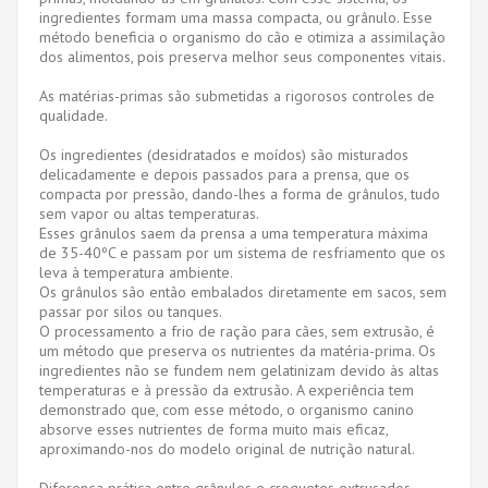
ingredientes formam uma massa compacta, ou grânulo. Esse
método beneficia o organismo do cão e otimiza a assimilação
dos alimentos, pois preserva melhor seus componentes vitais.
As matérias-primas são submetidas a rigorosos controles de
qualidade.
Os ingredientes (desidratados e moídos) são misturados
delicadamente e depois passados ​​para a prensa, que os
compacta por pressão, dando-lhes a forma de grânulos, tudo
sem vapor ou altas temperaturas.
Esses grânulos saem da prensa a uma temperatura máxima
de 35-40ºC e passam por um sistema de resfriamento que os
leva à temperatura ambiente.
Os grânulos são então embalados diretamente em sacos, sem
passar por silos ou tanques.
O processamento a frio de ração para cães, sem extrusão, é
um método que preserva os nutrientes da matéria-prima. Os
ingredientes não se fundem nem gelatinizam devido às altas
temperaturas e à pressão da extrusão. A experiência tem
demonstrado que, com esse método, o organismo canino
absorve esses nutrientes de forma muito mais eficaz,
aproximando-nos do modelo original de nutrição natural.
Diferença prática entre grânulos e croquetes extrusados ​​