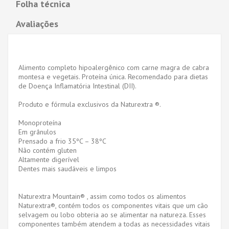
Folha técnica
Avaliações
Alimento completo hipoalergênico com carne magra de cabra
montesa e vegetais. Proteína única. Recomendado para dietas
de Doença Inflamatória Intestinal (DII).
Produto e fórmula exclusivos da Naturextra ®.
Monoproteína
Em grânulos
Prensado a frio 35ºC – 38ºC
Não contém gluten
Altamente digerível
Dentes mais saudáveis ​​e limpos
Naturextra Mountain® , assim como todos os alimentos
Naturextra®, contém todos os componentes vitais que um cão
selvagem ou lobo obteria ao se alimentar na natureza. Esses
componentes também atendem a todas as necessidades vitais