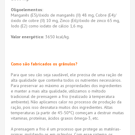
Oligoelementos:
Manganês (E5)/óxido de manganês (II) 48 mg, Cobre (E4)/
óxido de cobre (II) 10 mg, Zinco (E6)/óxido de zinco 65 mg,
Iodo (E2) como iodato de cálcio 1,6 mg.
Valor energético:
3650 kcal/kg.
Como são fabricados os grânulos?
Para que seu cão seja saudável, ele precisa de uma ração de
alta qualidade que contenha todos os nutrientes necessários.
Para preservar ao máximo as propriedades dos ingredientes
e manter a mais alta qualidade, utilizamos o método
tradicional de prensagem a frio (realizado à temperatura
ambiente). Não aplicamos calor no processo de produção da
ração, pois isso desnatura muitos dos ingredientes. Altas
temperaturas (a partir de 45-50ºC) começam a destruir muitas
vitaminas, proteínas, ácidos graxos ômega-3, etc.
A prensagem a frio é um processo que protege as matérias-
primas, moldando-as em grânulos. Com esse sistema, os