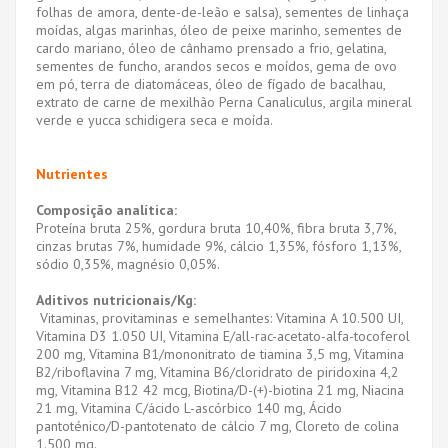
folhas de amora, dente-de-leão e salsa), sementes de linhaça
moídas, algas marinhas, óleo de peixe marinho, sementes de
cardo mariano, óleo de cânhamo prensado a frio, gelatina,
sementes de funcho, arandos secos e moídos, gema de ovo
em pó, terra de diatomáceas, óleo de fígado de bacalhau,
extrato de carne de mexilhão Perna Canaliculus, argila mineral
verde e yucca schidigera seca e moída.
Nutrientes
Composição analítica:
Proteína bruta 25%, gordura bruta 10,40%, fibra bruta 3,7%,
cinzas brutas 7%, humidade 9%, cálcio 1,35%, fósforo 1,13%,
sódio 0,35%, magnésio 0,05%.
Aditivos nutricionais/Kg:
Vitaminas, provitaminas e semelhantes: Vitamina A 10.500 UI,
Vitamina D3 1.050 UI, Vitamina E/all-rac-acetato-alfa-tocoferol
200 mg, Vitamina B1/mononitrato de tiamina 3,5 mg, Vitamina
B2/riboflavina 7 mg, Vitamina B6/cloridrato de piridoxina 4,2
mg, Vitamina B12 42 mcg, Biotina/D-(+)-biotina 21 mg, Niacina
21 mg, Vitamina C/ácido L-ascórbico 140 mg, Ácido
pantoténico/D-pantotenato de cálcio 7 mg, Cloreto de colina
1.500 mg.