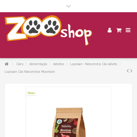
.
Cães
Alimentação
Adultos
Luposan - Naturextra Cão Adulto
Luposan Cão Naturextra Mountain
Novo