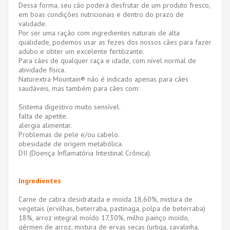
Dessa forma, seu cão poderá desfrutar de um produto fresco,
em boas condições nutricionais e dentro do prazo de
validade.
Por ser uma ração com ingredientes naturais de alta
qualidade, podemos usar as fezes dos nossos cães para fazer
adubo e obter um excelente fertilizante.
Para cães de qualquer raça e idade, com nível normal de
atividade física.
Naturextra Mountain® não é indicado apenas para cães
saudáveis, mas também para cães com:
Sistema digestivo muito sensível.
falta de apetite.
alergia alimentar.
Problemas de pele e/ou cabelo.
obesidade de origem metabólica.
DII (Doença Inflamatória Intestinal Crônica).
Ingredientes
Carne de cabra desidratada e moída 18,60%, mistura de
vegetais (ervilhas, beterraba, pastinaga, polpa de beterraba)
18%, arroz integral moído 17,30%, milho painço moído,
gérmen de arroz, mistura de ervas secas (urtiga, cavalinha,