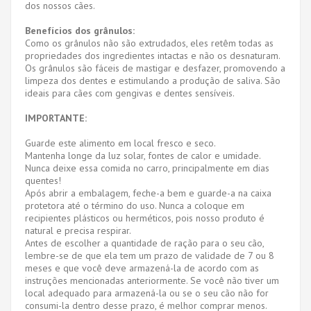
dos nossos cães.
Benefícios dos grânulos:
Como os grânulos não são extrudados, eles retêm todas as
propriedades dos ingredientes intactas e não os desnaturam.
Os grânulos são fáceis de mastigar e desfazer, promovendo a
limpeza dos dentes e estimulando a produção de saliva. São
ideais para cães com gengivas e dentes sensíveis.
IMPORTANTE:
Guarde este alimento em local fresco e seco.
Mantenha longe da luz solar, fontes de calor e umidade.
Nunca deixe essa comida no carro, principalmente em dias
quentes!
Após abrir a embalagem, feche-a bem e guarde-a na caixa
protetora até o término do uso. Nunca a coloque em
recipientes plásticos ou herméticos, pois nosso produto é
natural e precisa respirar.
Antes de escolher a quantidade de ração para o seu cão,
lembre-se de que ela tem um prazo de validade de 7 ou 8
meses e que você deve armazená-la de acordo com as
instruções mencionadas anteriormente. Se você não tiver um
local adequado para armazená-la ou se o seu cão não for
consumi-la dentro desse prazo, é melhor comprar menos.