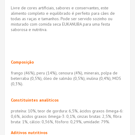
Livre de cores artificiais, sabores e conservantes, este
alimento completo e equilibrado é perfeito para cães de
todas as raças e tamanhos. Pode ser servido sozinho ou
misturado com comida seca EUKANUBA para uma festa
saborosa e nutritiva.
Composição
frango (46%), peru (14%), cenoura (4%), minerais, polpa de
beterraba (0,5%), óleo de salmão (0,5%), inulina (0,4%), MOS
(0,3%).
Constituintes analíticos
proteína: 10%, teor de gordura: 6,5%, ácidos graxos ômega-6:
0,6%, ácidos graxos ômega-3: 0,1%, cinzas brutas: 2,5%, fibra
bruta: 1%, cálcio: 0,36%, fósforo: 0,29%, umidade: 79%.
Aditivos nutritivos