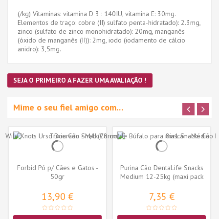
(/kg) Vitaminas: vitamina D 3 : 140IU, vitamina E: 30mg.
Elementos de traço: cobre (II) sulfato penta-hidratado): 2.3mg,
zinco (sulfato de zinco monohidratado): 20mg, manganês
(óxido de manganês (II)): 2mg, iodo (iodamento de cálcio
anidro): 3,5mg.
SEJA O PRIMEIRO A FAZER UMA AVALIAÇÃO !
Mime o seu fiel amigo com…
Forbid Pó p/ Cães e Gatos -
Purina Cão DentaLife Snacks
50gr
Medium 12-25kg (maxi pack
15...
13,90 €
7,35 €