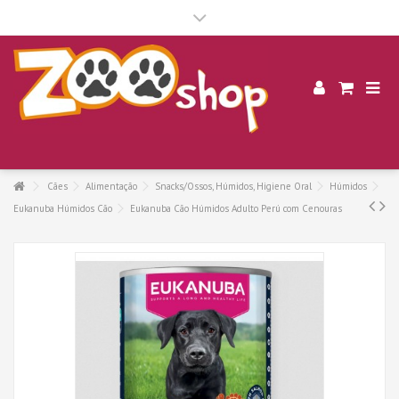
.
Cães
Alimentação
Snacks/Ossos, Húmidos, Higiene Oral
Húmidos
Eukanuba Húmidos Cão
Eukanuba Cão Húmidos Adulto Perú com Cenouras