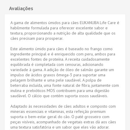
Avaliações
A gama de alimentos úmidos para cães EUKANUBA Life Care é
habilmente formulada para oferecer excelente sabor e
textura, proporcionando a nutrição de alta qualidade que os
cães precisam para prosperar.
Este alimento úmido para cães é baseado no frango como
ingrediente principal e é enriquecido com peru, ambos para
excelentes fontes de proteína. A receita cuidadosamente
equilibrada é completada com cenouras, adicionando
variedade à gama. A adição de óleo de salmão garante um
impulso de ácidos graxos ômega-3 para suportar uma
pelagem brilhante e uma pele saudável. A polpa de
beterraba incluída, uma fonte natural de fibra, juntamente com
inulina e prebióticos MOS contribuem para uma digestão
saudável. O cálcio que contém suporta ossos saudáveis.
Adaptado às necessidades de cães adultos e composto com
minerais essenciais e vitaminas, esta refeição premium
suporta o bem-estar geral do cão. O paté grosseiro com
peças visíveis, acompanhado de vegetais extras dá aos cães
uma textura satisfatória e um sabor que eles vão adorar.