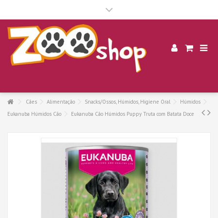
.
Cães
Alimentação
Snacks/Ossos, Húmidos, Higiene Oral
Húmidos
Eukanuba Húmidos Cão
Eukanuba Cão Húmidos Puppy Truta com Batata Doce