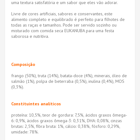
uma textura satisfatória e um sabor que eles vão adorar.
Livre de cores artificiais, sabores e conservantes, este
alimento completo e equilibrado é perfeito para filhotes de
todas as raças e tamanhos. Pode ser servido sozinho ou
misturado com comida seca EUKANUBA para uma festa
saborosa e nutritiva.
Composição
frango (50%), truta (14%), batata-doce (4%), minerais, óleo de
salmão (1%), polpa de beterraba (0,5%), inulina (0,4%), MOS
(0,3%).
Constituintes analíticos
proteína: 10,5%, teor de gordura: 7,5%, ácidos graxos ômega-
6: 0,9%, ácidos graxos ômega-3: 0,31%, DHA: 0,08%, cinzas
brutas: 2,5%, fibra bruta: 1%, cálcio: 0,38%, fósforo: 0,29%,
umidade: 78%.