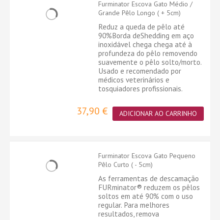
Furminator Escova Gato Médio /
Grande Pêlo Longo ( + 5cm)
Reduz a queda de pêlo até
90%Borda deShedding em aço
inoxidável chega chega até à
profundeza do pêlo removendo
suavemente o pêlo solto/morto.
Usado e recomendado por
médicos veterinários e
tosquiadores profissionais.
37,90 €
ADICIONAR AO CARRINHO
Furminator Escova Gato Pequeno
Pêlo Curto ( - 5cm)
As ferramentas de descamação
FURminator® reduzem os pêlos
soltos em até 90% com o uso
regular. Para melhores
resultados, remova