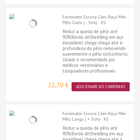
Furminator Escova Cães Raça Mini
Pêlo Curto ( - 5cm) - XS
Reduz a queda de pêlo até
90%Borda deShedding em aço
inoxidável chega chega até à
profundeza do pêlo removendo
suavemente o pêlo solto/morto.
Usado e recomendado por
médicos veterinários e
tosquiadores profissionais.
22,70 €
ADICIONAR AO CARRINHO
Furminator Escova Cães Raça Mini
Pêlo Longo ( + 5cm) - XS
Reduz a queda de pêlo até
90%Borda deShedding em aço
inoxidável chega chega até à