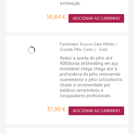
estimação.
38,84 €
ADICIONAR AO CARRINHO
Furminator Escova Gato Médio /
Grande Pêlo Curto ( - 5cm)
Reduz a queda de pêlo até
90%Borda deShedding em aço
inoxidável chega chega até à
profundeza do pêlo removendo
suavemente o pêlo solto/morto.
Usado e recomendado por
médicos veterinários e
tosquiadores profissionais.
37,90 €
ADICIONAR AO CARRINHO