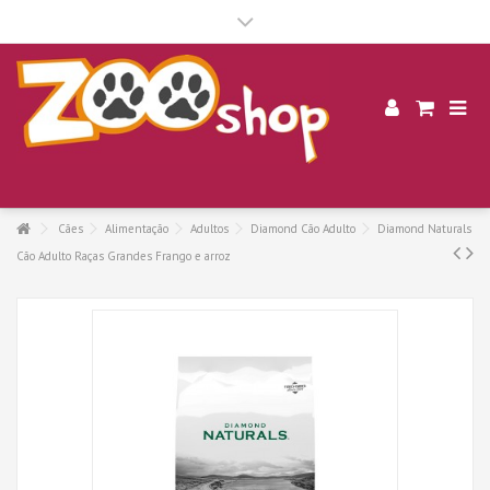
.
Cães
Alimentação
Adultos
Diamond Cão Adulto
Diamond Naturals
Cão Adulto Raças Grandes Frango e arroz