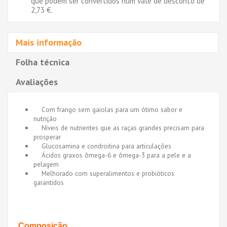
que podem ser convertidos num vale de desconto de
2,73 €
.
Mais informação
Folha técnica
Avaliações
Com frango sem gaiolas para um ótimo sabor e
nutrição
Níveis de nutrientes que as raças grandes precisam para
prosperar
Glucosamina e condroitina para articulações
Ácidos graxos ômega-6 e ômega-3 para a pele e a
pelagem
Melhorado com superalimentos e probióticos
garantidos
Composição