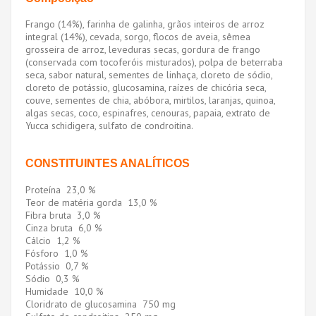
Frango (14%), farinha de galinha, grãos inteiros de arroz
integral (14%), cevada, sorgo, flocos de aveia, sêmea
grosseira de arroz, leveduras secas, gordura de frango
(conservada com tocoferóis misturados), polpa de beterraba
seca, sabor natural, sementes de linhaça, cloreto de sódio,
cloreto de potássio, glucosamina, raízes de chicória seca,
couve, sementes de chia, abóbora, mirtilos, laranjas, quinoa,
algas secas, coco, espinafres, cenouras, papaia, extrato de
Yucca schidigera, sulfato de condroitina.
CONSTITUINTES ANALÍTICOS
Proteína 23,0 %
Teor de matéria gorda 13,0 %
Fibra bruta 3,0 %
Cinza bruta 6,0 %
Cálcio 1,2 %
Fósforo 1,0 %
Potássio 0,7 %
Sódio 0,3 %
Humidade 10,0 %
Cloridrato de glucosamina 750 mg