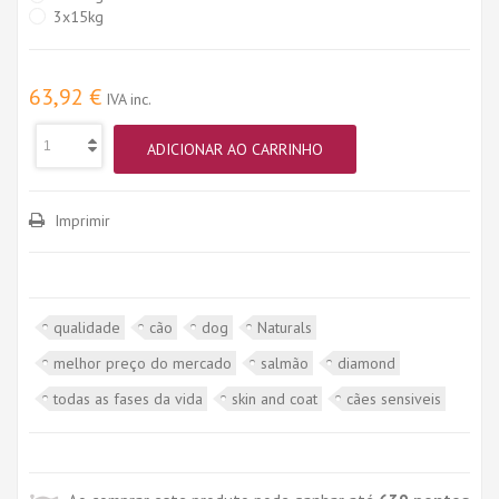
3x15kg
63,92 €
IVA inc.
ADICIONAR AO CARRINHO
Imprimir
qualidade
cão
dog
Naturals
melhor preço do mercado
salmão
diamond
todas as fases da vida
skin and coat
cães sensiveis