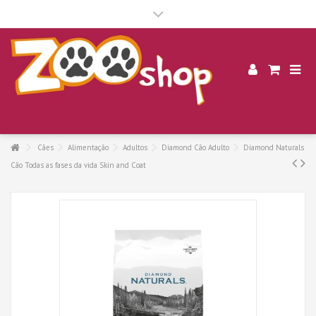
.
Cães
Alimentação
Adultos
Diamond Cão Adulto
Diamond Naturals
Cão Todas as fases da vida Skin and Coat