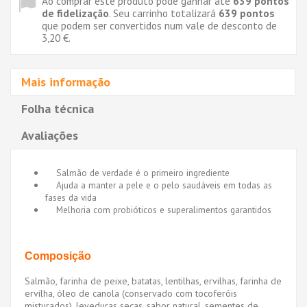
Ao comprar este produto pode ganhar até
639
pontos
de fidelização
. Seu carrinho totalizará
639
pontos
que podem ser convertidos num vale de desconto de
3,20 €
.
Mais informação
Folha técnica
Avaliações
Salmão de verdade é o primeiro ingrediente
Ajuda a manter a pele e o pelo saudáveis em todas as
fases da vida
Melhoria com probióticos e superalimentos garantidos
Composição
Salmão, farinha de peixe, batatas, lentilhas, ervilhas, farinha de
ervilha, óleo de canola (conservado com tocoferóis
misturados), leveduras secas, sabor natural, sementes de