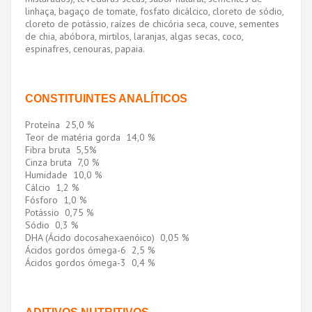
linhaça, bagaço de tomate, fosfato dicálcico, cloreto de sódio,
cloreto de potássio, raízes de chicória seca, couve, sementes
de chia, abóbora, mirtilos, laranjas, algas secas, coco,
espinafres, cenouras, papaia.
CONSTITUINTES ANALÍTICOS
Proteína 25,0 %
Teor de matéria gorda 14,0 %
Fibra bruta 5,5%
Cinza bruta 7,0 %
Humidade 10,0 %
Cálcio 1,2 %
Fósforo 1,0 %
Potássio 0,75 %
Sódio 0,3 %
DHA (Ácido docosahexaenóico) 0,05 %
Ácidos gordos ómega-6 2,5 %
Ácidos gordos ómega-3 0,4 %