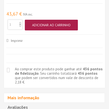
43,67 €
IVA inc.
ADICIONAR AO CARRINHO
Imprimir
Ao comprar este produto pode ganhar até
436
pontos
de fidelização
. Seu carrinho totalizará
436
pontos
que podem ser convertidos num vale de desconto de
2,18 €
.
Mais informação
Avaliações