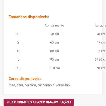
Tamanhos disponíveis:
Comprimento
Largur
XS
50 cm
38 cm
S
65 cm
47 cm
M
80 cm
57 cm
L
95 cm
67,50 c
XL
110 cm
78 cm
Cores disponíveis:
rosa, azul, tortora, castanho e vermelho.
SEJA O PRIMEIRO A FAZER UMA AVALIAÇÃO !