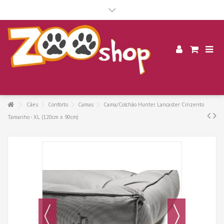
.
Cães
Conforto
Camas
Cama/Colchão Hunter Lancaster Cinzento
Tamanho - XL (120cm x 90cm)