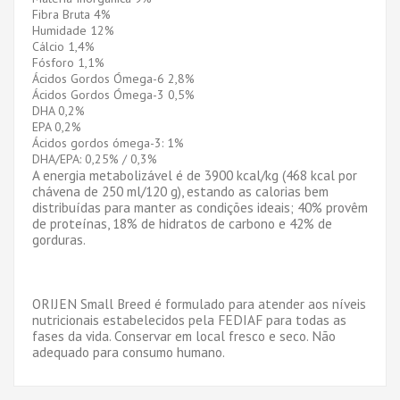
Fibra Bruta 4%
Humidade 12%
Cálcio 1,4%
Fósforo 1,1%
Ácidos Gordos Ómega-6 2,8%
Ácidos Gordos Ómega-3 0,5%
DHA 0,2%
EPA 0,2%
Ácidos gordos ómega-3: 1%
DHA/EPA: 0,25% / 0,3%
A energia metabolizável é de 3900 kcal/kg (468 kcal por
chávena de 250 ml/120 g), estando as calorias bem
distribuídas para manter as condições ideais; 40% provêm
de proteínas, 18% de hidratos de carbono e 42% de
gorduras.
ORIJEN Small Breed é formulado para atender aos níveis
nutricionais estabelecidos pela FEDIAF para todas as
fases da vida. Conservar em local fresco e seco. Não
adequado para consumo humano.