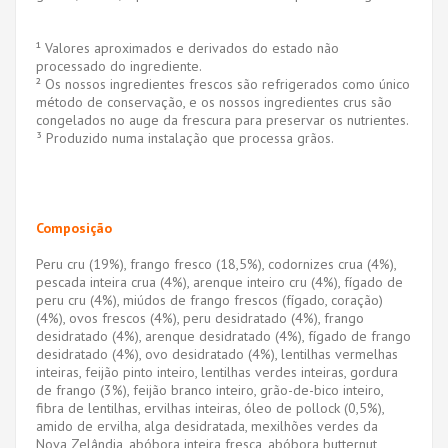
¹ Valores aproximados e derivados do estado não
processado do ingrediente.
² Os nossos ingredientes frescos são refrigerados como único
método de conservação, e os nossos ingredientes crus são
congelados no auge da frescura para preservar os nutrientes.
³ Produzido numa instalação que processa grãos.
Composição
Peru cru (19%), frango fresco (18,5%), codornizes crua (4%),
pescada inteira crua (4%), arenque inteiro cru (4%), fígado de
peru cru (4%), miúdos de frango frescos (fígado, coração)
(4%), ovos frescos (4%), peru desidratado (4%), frango
desidratado (4%), arenque desidratado (4%), fígado de frango
desidratado (4%), ovo desidratado (4%), lentilhas vermelhas
inteiras, feijão pinto inteiro, lentilhas verdes inteiras, gordura
de frango (3%), feijão branco inteiro, grão-de-bico inteiro,
fibra de lentilhas, ervilhas inteiras, óleo de pollock (0,5%),
amido de ervilha, alga desidratada, mexilhões verdes da
Nova Zelândia, abóbora inteira fresca, abóbora butternut