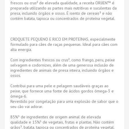
frescos ou crus² de elevada qualidade, a receita ORIJEN™ é
preparada utilizando as partes mais nutritivas e suculentas da
presa, incluindo órgãos e ossos. É isento de cereais³ e não
contém batata, tapioca ou concentrados de proteína vegetal.
CROQUETE PEQUENO E RICO EM PROTEÍNAS, especialmente
formulado para cães de raças pequenas. Ideal para cães com
alta energia.
Com ingredientes frescos ou crus², como frango, peru, peixe
selvagem e codornizes, além de uma generosa inclusão de
ingredientes de animais de presa inteira, incluindo órgãos e
ossos.
Contribui para uma pele e pelagem saudáveis ​​graças ao
peixe, que fornece uma fonte de ácidos gordos ómega-3 e
ómega-6.
Revestido por congelação para uma explosão de sabor que o
seu cão vai adorar.
85%¹ de ingredientes de origem animal de elevada
qualidade e 15%¹ de vegetais, frutas e plantas. Não contém
grãos³, batata, tapioca ou concentrados de proteína vegetal.