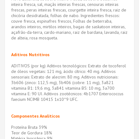
inteira fresca, sal, maçãs inteiras frescas, cenouras inteiras
frescas, peras inteiras frescas, courgette inteira fresca, raiz de
chicória desidratada, folhas de nabo. Ingredientes frescos:
couve fresca, espinafres frescos, Folhas de beterraba,
arandos inteiros, mirtilos inteiros, bagas de saskatoon inteiras,
açafrão-da-terra, cardo-mariano, raiz de bardana, lavanda, raiz
de alteia, rosa mosqueta.
Aditivos Nutritivos
ADITIVOS (por kg) Aditivos tecnológicos: Extrato de tocoferol
de óleos vegetais: 121 mg, ácido cítrico: 40 mg. Aditivos
sensoriais: Extrato de alecrim: 80 mg. Aditivos nutricionais:
3b606 (zinco: 112,5 mg), 3b406 (cobre: ​​​​11 mg), 3a821
vitamina B1: 19,6 mg, 3a841 vitamina B5: 10 mg, 3a700
vitamina E: 90 UI. Aditivos zootécnicos: 4b1707 Enterococcus
faecium NCIMB 10415 1x10^9 UFC.
Componentes Analiticos
Proteína Bruta 39%
Teor de Gordura 18%
Matéria Inorgânica 9%