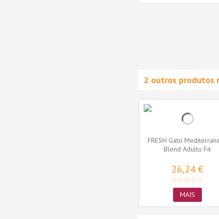
21,95 €
ADICIONAR AO
CARRINHO
2 outros produtos 
FRESH Gato Mediterran
Blend Adulto Fit
26,24 €
MAIS