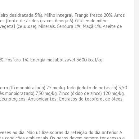
iro desidratada 5%). Milho integral. Frango fresco 20%. Arroz
 aves (fonte de ácidos graxos ômega 6). Glúten de milho.
vegetal (celulose). Minerais. Cenoura 1%. Maçã 1%. Azeite de
6%. Fósforo 1%. Energia metabolizável 3600 kcal/kg.
erro (II) monoidratado) 75 mg/kg. Iodo (iodeto de potássio) 3,50
s monoidratado) 7,50 mg/kg. Zinco (óxido de zinco) 120 mg/kg.
s tecnológicos: Antioxidantes: Extratos de tocoferol de óleos
zes ao dia. Não utilize sobras da refeição do dia anterior. A
das condições ambientais. Os gatos devem sempre ter acesso a