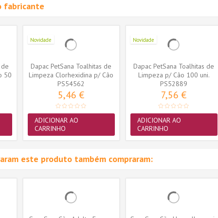
 fabricante
Novidade
Novidade
 de
Dapac PetSana Toalhitas de
Dapac PetSana Toalhitas de
o 50
Limpeza Clorhexidina p/ Cão
Limpeza p/ Cão 100 uni.
PS54562
e...
PS52889
5,46 €
7,56 €
ADICIONAR AO
ADICIONAR AO
CARRINHO
CARRINHO
raram este produto também compraram: