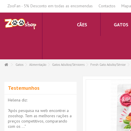
.
ZooFan - 5% Desconto em todas as encomendas
Contactos
Mapa 
CÃES
GATOS
Gatos
Alimentação
Gatos Adultos/Séniores
Fresh Gato Adulto/Sénior
Testemunhos
Helena diz:
"Após pesquisa na web encontrei a
zooshop. Tem as melhores rações a
preços competitivos, comparando
com os ..."