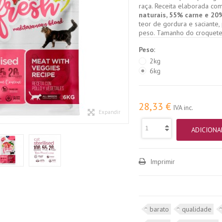
raça. Receita elaborada co
naturais, 55% carne e 20
teor de gordura e saciante
peso. Tamanho do croquet
Peso:
2kg
6kg
28,33 €
IVA inc.
Expandir
ADICIONA
Imprimir
barato
qualidade