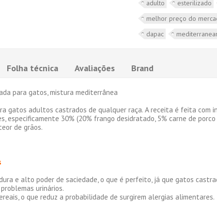
adulto
esterilizado
melhor preço do merc
dapac
mediterranea
Folha técnica
Avaliações
Brand
zada para gatos, mistura mediterrânea
 gatos adultos castrados de qualquer raça. A receita é feita com ing
es, especificamente 30% (20% frango desidratado, 5% carne de porco 
eor de grãos.
s
dura e alto poder de saciedade, o que é perfeito, já que gatos cast
problemas urinários.
ereais, o que reduz a probabilidade de surgirem alergias alimentares.