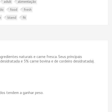
adult
alimentação
ado
food
fresh
n
blend
fit
redientes naturais e carne fresca. Seus principais
desidratada e 5% carne bovina e de cordeiro desidratada).
rados tendem a ganhar peso.