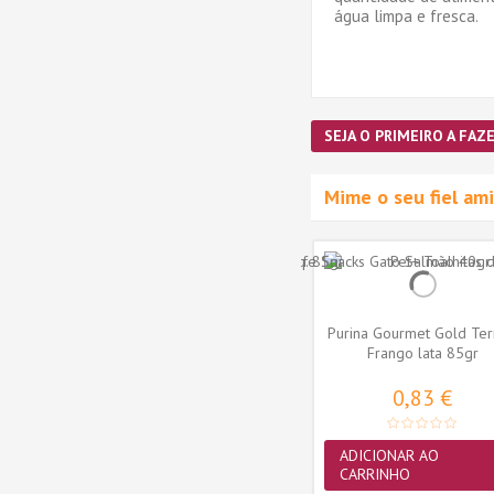
água limpa e fresca.
SEJA O PRIMEIRO A FAZE
Mime o seu fiel a
Purina Gourmet Gold Ter
Frango lata 85gr
0,83 €
ADICIONAR AO
s Gato
Hill's Science Plan Light
CARRINHO
ngo com
Frango e Peixe do Oceano...