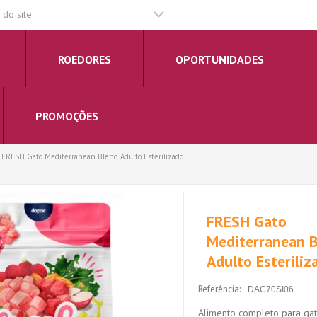
do site
ROEDORES
OPORTUNIDADES
PROMOÇÕES
FRESH Gato Mediterranean Blend Adulto Esterilizado
FRESH Gato
Mediterranean 
Adulto Esteriliz
Referência:
DAC70SI06
Alimento completo para gat