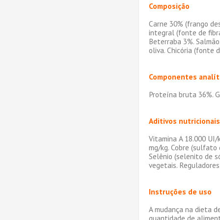
Composição
Carne 30% (frango des
integral (fonte de fib
Beterraba 3%. Salmão.
oliva. Chicória (fonte
Componentes analít
Proteína bruta 36%. G
Aditivos nutricionais
Vitamina A 18.000 UI/k
mg/kg. Cobre (sulfato
Selênio (selenito de s
vegetais. Reguladores 
Instruções de uso
A mudança na dieta dev
quantidade de aliment