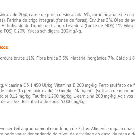
idratado 20%, carne de porco desidratada 5%, carne bovina e de corde
ras). Farinha de trigo integral (fonte de fibras). Ervilhas 3%. Óleo de
 Hidrolisado de fígado de frango. Levedura (fonte de MOS) 1%. Fibra 
 de FOS) 0,20%. Yucca schidigera 200 mg/kg.
icos
ordura bruta 11%. Fibra bruta 3,5%. Matéria inorgânica 7%. Cálcio 1,
g. Vitamina D3 1.450 UI/kg. Vitamina E 200 mg/kg. Ferro (sulfato de f
 de cobre (II) pentaidratado) 10 mg/kg. Manganês (sulfato de manganê
ódio) 0,12 mg/kg. Taurina 1.200 mg/kg. L-carnitina 200 mg/kg. Aditivo
de acidez: Bissulfato de sódio 5.000 mg/kg.
e ser feita gradualmente ao longo de 7 dias. Alimente o gato duas ve
o pode variar dependendo do nível de atividade do gato, da raça e 