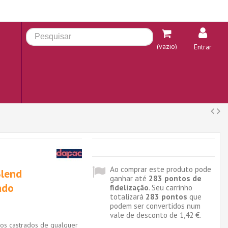
(vazio)
Entrar
Ao comprar este produto pode
Blend
ganhar até
283
pontos de
ado
fidelização
. Seu carrinho
totalizará
283
pontos
que
podem ser convertidos num
vale de desconto de
1,42 €
.
os castrados de qualquer