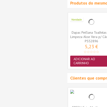
Produtos do mesmo
Novidade
ranean
FRESH Cão Mediterranean
Dapac PetSana Toalhitas
arge
Blend Adulto Mini
Limpeza Aloe Vera p/ Cã
PS52896
uni.
14,69 €
5,23 €
MAIS
ADICIONAR AO
CARRINHO
Clientes que comp