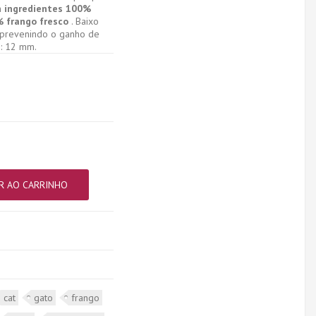
m
ingredientes 100%
% frango fresco
. Baixo
, prevenindo o ganho de
e: 12 mm.
R AO CARRINHO
cat
gato
frango