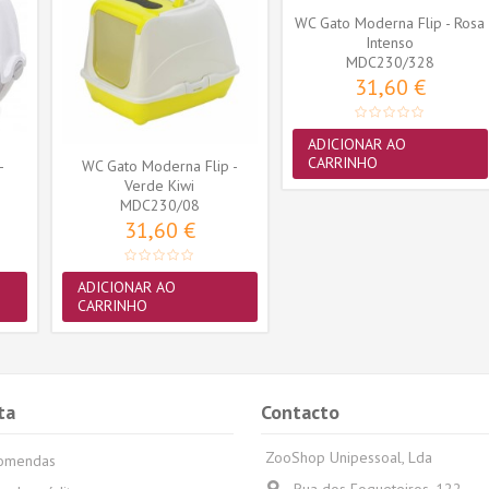
WC Gato Moderna Flip - Rosa
Intenso
MDC230/328
31,60 €
ADICIONAR AO
CARRINHO
-
WC Gato Moderna Flip -
Verde Kiwi
MDC230/08
31,60 €
ADICIONAR AO
CARRINHO
ta
Contacto
ZooShop Unipessoal, Lda
comendas