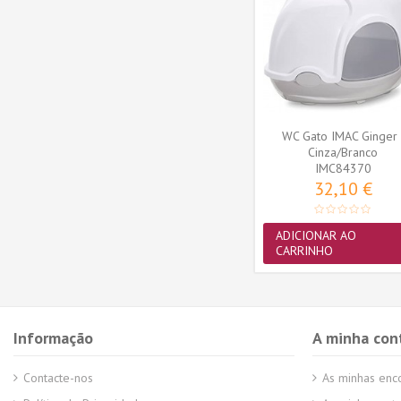
 em EVA
Trixie Tapete-Crivo em EVA
0cm...
para wc gato 58x75cm...
TX40366
23,94 €
ADICIONAR AO
CARRINHO
WC Gato IMAC Ginger 
Cinza/Branco
IMC84370
32,10 €
ADICIONAR AO
CARRINHO
Informação
A minha con
Contacte-nos
As minhas en