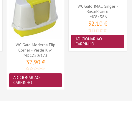
WC Gato IMAC Ginger -
Rosa/Branco
IMC84386
32,10 €
ADICIONAR AO
CARRINHO
WC Gato Moderna Flip
Corner - Verde Kiwi
MDC250/173
32,90 €
ADICIONAR AO
CARRINHO