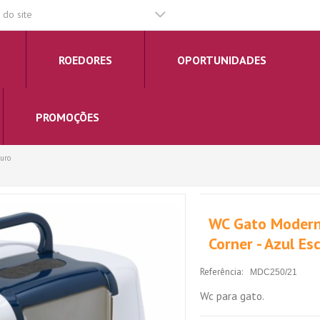
do site
ROEDORES
OPORTUNIDADES
PROMOÇÕES
uro
WC Gato Modern
Corner - Azul Es
Referência:
MDC250/21
Wc para gato.