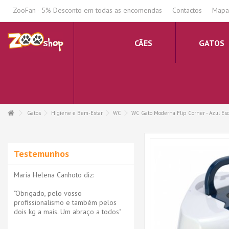
.
ZooFan - 5% Desconto em todas as encomendas
Contactos
Mapa 
CÃES
GATOS
Gatos
Higiene e Bem-Estar
WC
WC Gato Moderna Flip Corner - Azul Esc
Testemunhos
Maria Helena Canhoto diz:
"Obrigado, pelo vosso
profissionalismo e também pelos
dois kg a mais. Um abraço a todos"