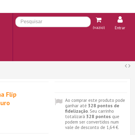
(vazio)
Entrar
a Flip
Ao comprar este produto pode
curo
ganhar até
328
pontos de
fidelização
. Seu carrinho
totalizará
328
pontos
que
podem ser convertidos num
vale de desconto de
1,64 €
.