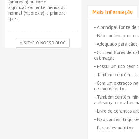
(anorexia) ou come
significativamente menos do
Mais informação
normal (hiporexia), o primeiro
que...
- A principal fonte d
- Não contém porco ou
VISITAR O NOSSO BLOG
- Adequado para cães 
- Contém flores de ca
estimação.
- Possui um rico teor
- Também contém L-car
- Com um extracto nat
de excremento.
- Também contém miner
a absorção de vitamin
- Livre de corantes art
- Não contém trigo, o
- Para cães adultos.