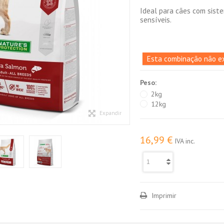
Ideal para cães com sist
sensíveis.
Esta combinação não ex
Peso:
2kg
12kg
Expandir
16,99 €
IVA inc.
Imprimir