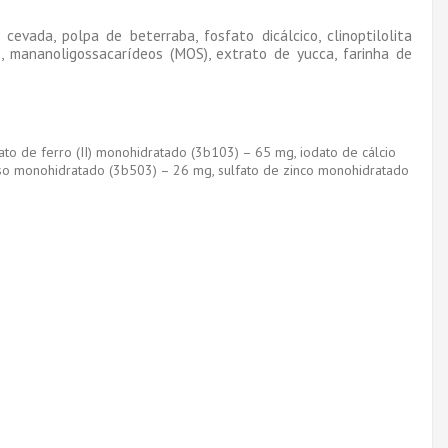
evada, polpa de beterraba, fosfato dicálcico, clinoptilolita
s), mananoligossacarídeos (MOS), extrato de yucca, farinha de
ato de ferro (II) monohidratado (3b103) – 65 mg, iodato de cálcio
oso monohidratado (3b503) – 26 mg, sulfato de zinco monohidratado