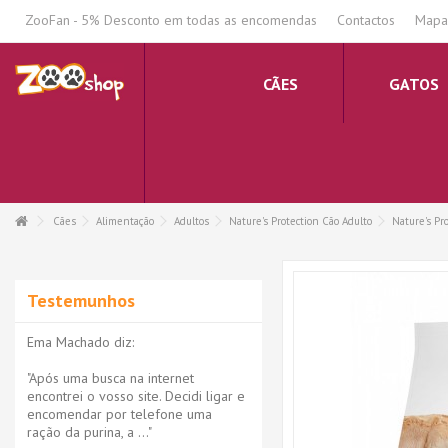
.
ZooFan - 5% Desconto em todas as encomendas
Contactos
Mapa 
CÃES
GATOS
Cães
Alimentação
Adultos
Nature's Protection Cão Adulto
Nature's Pr
Testemunhos
Ema Machado diz:
"Após uma busca na internet
encontrei o vosso site. Decidi ligar e
encomendar por telefone uma
ração da purina, a ..."