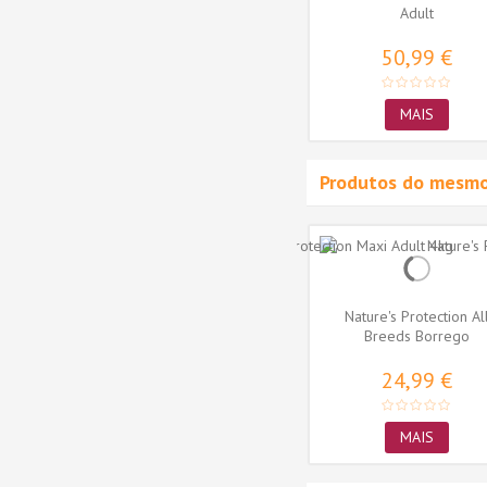
Peixe
Coat Dog Smalll Salmão
Adult
16,99 €
50,99 €
MAIS
MAIS
Produtos do mesmo
 Weight
Nature's Protection White
Nature's Protection Al
sed
Coat Dog Smalll Peixe
Breeds Borrego
Branco
16,99 €
24,99 €
MAIS
MAIS