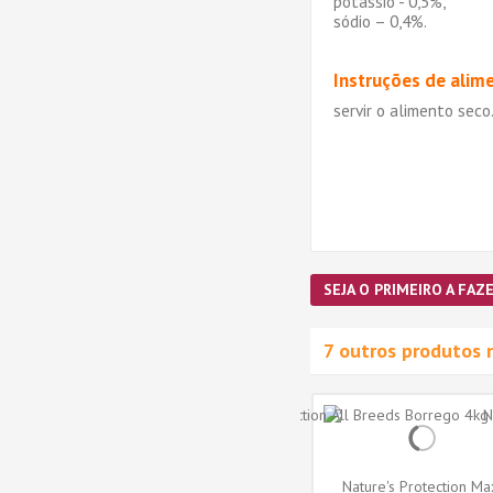
potássio - 0,5%,
sódio – 0,4%.
Instruções de alim
servir o alimento sec
SEJA O PRIMEIRO A FAZE
7 outros produtos 
n White
Nature's Protection White
Nature's Protection Ma