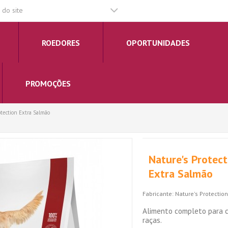
do site
ROEDORES
OPORTUNIDADES
PROMOÇÕES
otection Extra Salmão
Nature's Protec
Extra Salmão
Fabricante:
Nature's Protectio
Alimento completo para c
raças.