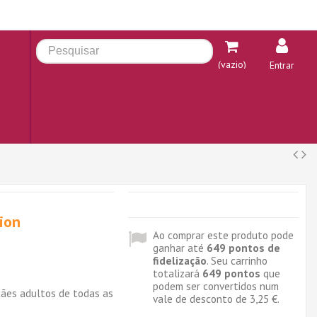
(vazio)
Entrar
tion
Ao comprar este produto pode
ganhar até
649
pontos de
fidelização
. Seu carrinho
n
totalizará
649
pontos
que
podem ser convertidos num
ães adultos de todas as
vale de desconto de
3,25 €
.