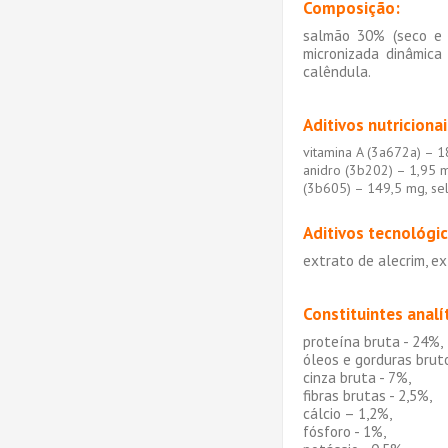
Composição:
salmão 30% (seco e fi
micronizada dinâmica 
calêndula.
Aditivos nutricionai
vitamina A (3a672a) – 1
anidro (3b202) – 1,95 m
(3b605) – 149,5 mg, sel
Aditivos tecnológic
extrato de alecrim, ex
Constituintes analí
proteína bruta - 24%,
óleos e gorduras brut
cinza bruta - 7%,
fibras brutas - 2,5%,
cálcio – 1,2%,
fósforo - 1%,