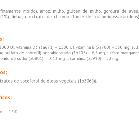
namente moído), arroz, milho, glúten de milho, gordura de aves, c
(1%), linhaça, extrato de chicória (fonte de frutooligossacarídeo
s:
8000 UI, vitamina D3 (3a671) – 1500 UI, vitamina E (3a700) – 530 mg, sulf
g, sulfato de cobre(II) pentahidratado (3b405) – 6,5 mg, sulfato mangan
enito de sódio (3b801) – 0, 13 mg, L-carnitina (3a910) – 50 mg.
os:
tratos de tocoferol de óleos vegetais (1b306(i)).
ticos:
os – 13%,