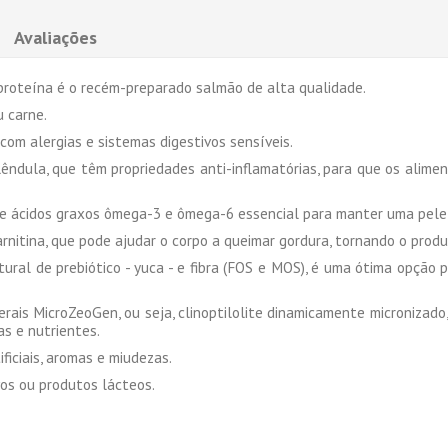
Avaliações
e proteína é o recém-preparado salmão de alta qualidade.
 carne.
com alergias e sistemas digestivos sensíveis.
lêndula, que têm propriedades anti-inflamatórias, para que os alim
 de ácidos graxos ômega-3 e ômega-6 essencial para manter uma pel
nitina, que pode ajudar o corpo a queimar gordura, tornando o pro
ural de prebiótico - yuca - e fibra (FOS e MOS), é uma ótima opção p
ais MicroZeoGen, ou seja, clinoptilolite dinamicamente micronizado,
as e nutrientes.
ificiais, aromas e miudezas.
vos ou produtos lácteos.