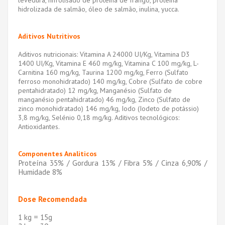
levedura, hifrolisado de protéina de frango, proteína
hidrolizada de salmão, óleo de salmão, inulina, yucca.
Aditivos Nutritivos
Aditivos nutricionais: Vitamina A 24000 UI/Kg, Vitamina D3
1400 UI/Kg, Vitamina E 460 mg/kg, Vitamina C 100 mg/kg, L-
Carnitina 160 mg/kg, Taurina 1200 mg/kg, Ferro (Sulfato
ferroso monohidratado) 140 mg/kg, Cobre (Sulfato de cobre
pentahidratado) 12 mg/kg, Manganésio (Sulfato de
manganésio pentahidratado) 46 mg/kg, Zinco (Sulfato de
zinco monohidratado) 146 mg/kg, Iodo (Iodeto de potássio)
3,8 mg/kg, Selénio 0,18 mg/kg. Aditivos tecnológicos:
Antioxidantes.
Componentes Analiticos
Proteína 35% / Gordura 13% / Fibra 5% / Cinza 6,90% /
Humidade 8%
Dose Recomendada
1 kg = 15g