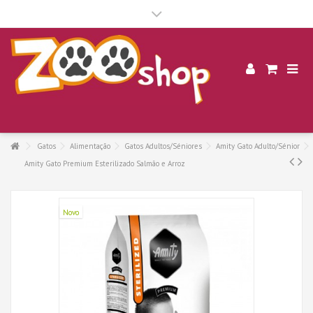
.
Gatos
Alimentação
Gatos Adultos/Séniores
Amity Gato Adulto/Sénior
Amity Gato Premium Esterilizado Salmão e Arroz
Novo