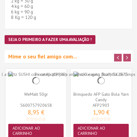
2 kg = 30 g
4 kg = 60 g
6 kg = 90 g
8 Kg = 120 g
SEJA O PRIMEIRO A FAZER UMA AVALIAÇÃO !
Mime o seu fiel amigo com…
WeMalt 50gr
Brinquedo AFP Gato Bola Yarn
Candy
5600757920658
AFP2903
8,95 €
1,90 €
ADICIONAR AO
ADICIONAR AO
CARRINHO
CARRINHO