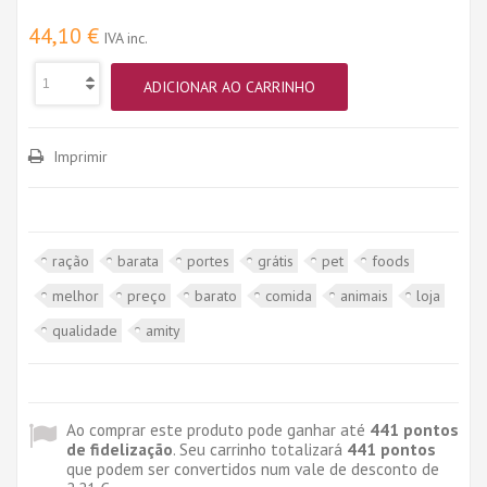
44,10 €
IVA inc.
ADICIONAR AO CARRINHO
Imprimir
ração
barata
portes
grátis
pet
foods
melhor
preço
barato
comida
animais
loja
qualidade
amity
Ao comprar este produto pode ganhar até
441
pontos
de fidelização
. Seu carrinho totalizará
441
pontos
que podem ser convertidos num vale de desconto de