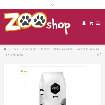
.
Cães
Alimentação
Adultos
Amity Cão Adulto
Amity Cão Premium
High Performance
Novo