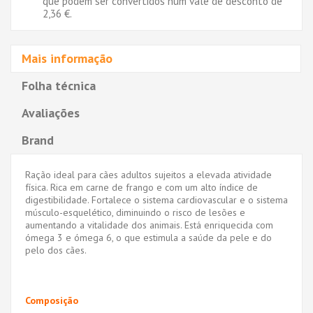
que podem ser convertidos num vale de desconto de
2,36 €
.
Mais informação
Folha técnica
Avaliações
Brand
Ração ideal para cães adultos sujeitos a elevada atividade
física. Rica em carne de frango e com um alto índice de
digestibilidade. Fortalece o sistema cardiovascular e o sistema
músculo-esquelético, diminuindo o risco de lesões e
aumentando a vitalidade dos animais. Está enriquecida com
ómega 3 e ómega 6, o que estimula a saúde da pele e do
pelo dos cães.
Composição