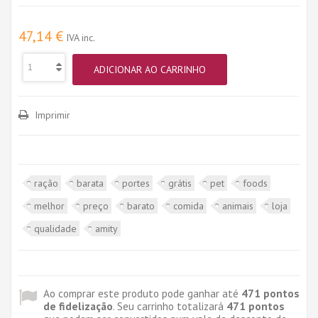
47,14 €
IVA inc.
ADICIONAR AO CARRINHO
Imprimir
ração
barata
portes
grátis
pet
foods
melhor
preço
barato
comida
animais
loja
qualidade
amity
Ao comprar este produto pode ganhar até
471
pontos
de fidelização
. Seu carrinho totalizará
471
pontos