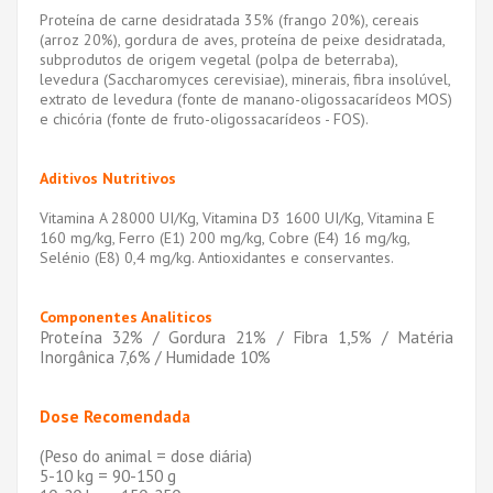
Proteína de carne desidratada 35% (frango 20%), cereais
(arroz 20%), gordura de aves, proteína de peixe desidratada,
subprodutos de origem vegetal (polpa de beterraba),
levedura (Saccharomyces cerevisiae), minerais, fibra insolúvel,
extrato de levedura (fonte de manano-oligossacarídeos MOS)
e chicória (fonte de fruto-oligossacarídeos - FOS).
Aditivos Nutritivos
Vitamina A 28000 UI/Kg, Vitamina D3 1600 UI/Kg, Vitamina E
160 mg/kg, Ferro (E1) 200 mg/kg, Cobre (E4) 16 mg/kg,
Selénio (E8) 0,4 mg/kg. Antioxidantes e conservantes.
Componentes Analiticos
Proteína 32% / Gordura 21% / Fibra 1,5% / Matéria
Inorgânica 7,6% / Humidade 10%
Dose Recomendada
(Peso do animal = dose diária)
5-10 kg = 90-150 g