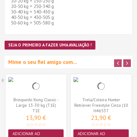
10-20 kg = 150-250 g
20-30 kg = 250-340 g
30-40 kg = 340-430 g
40-50 kg = 430-505 g
50-60 kg = 505-580 g
SEJA O PRIMEIRO A FAZER UMA AVALIAÇÃO !
Mime o seu fiel amigo com…
Brinquedo Kong Classic -
Trela/Coleira Hunter
Large 13-30 kg (T1E)
Retriever Freestyle Cinza (10
T1E
H46537
mm x...
13,90 €
21,90 €
ADICIONAR AO
ADICIONAR AO