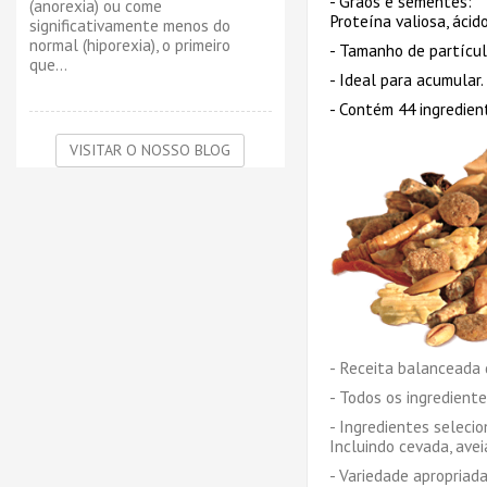
- Grãos e sementes:
(anorexia) ou come
Proteína valiosa, ácid
significativamente menos do
normal (hiporexia), o primeiro
- Tamanho de partícul
que...
- Ideal para acumular.
- Contém 44 ingredien
VISITAR O NOSSO BLOG
- Receita balanceada 
- Todos os ingredient
- Ingredientes seleci
Incluindo cevada, avei
- Variedade apropriada