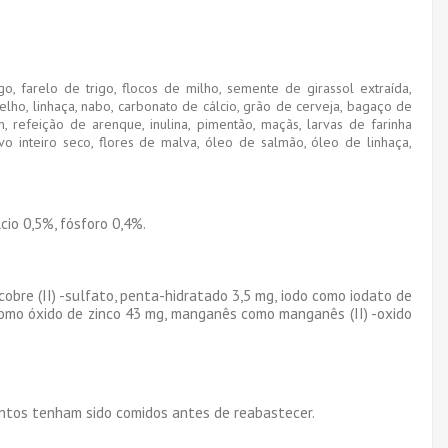
go, farelo de trigo, flocos de milho, semente de girassol extraída,
elho, linhaça, nabo, carbonato de cálcio, grão de cerveja, bagaço de
, refeição de arenque, inulina, pimentão, maçãs, larvas de farinha
vo inteiro seco, flores de malva, óleo de salmão, óleo de linhaça,
cio 0,5%, fósforo 0,4%.
 cobre (II) -sulfato, penta-hidratado 3,5 mg, iodo como iodato de
o como óxido de zinco 43 mg, manganês como manganês (II) -oxido
ntos tenham sido comidos antes de reabastecer.