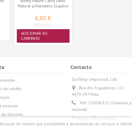
sed
Bunny Nature Cama Linho
Natural p/Hamsters, Esquilos
e...
6,80 €
ADICIONAR AO
CARRINHO
ta
Contacto
ZooShop Unipessoal, Lda
comendas
Rua dos Fogueteiros, 122
s de crédito
4470-297 Maia
reços
Telf:
220046123 (Chamada par
 pessoais
nacional)
 de desconto
Email:
geral@zooshop.pt
utilização de cookies que possibilitam a apresentação de serviços e oferta