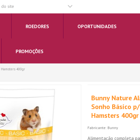
do site
ROEDORES
OPORTUNIDADES
PROMOÇÕES
/ Hamsters 400gr
Bunny Nature A
Sonho Básico p/
Hamsters 400gr
Fabricante:
Bunny
Alimentação completa pa