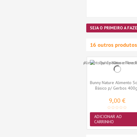
SEJA O PRIMEIRO A FAZE
16 outros produtos
Alimento
Atelerix - Alimento para
Bunny Nature Alimento S
res 3kg
Ouriços
Básico p/ Gerbos 400
16,90 €
9,00 €
ADICIONAR AO
ADICIONAR AO
CARRINHO
CARRINHO