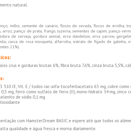
mento natural.
inço, milho, semente de canário, flocos de cevada, flocos de ervilha, tri
a, arroz, painço de prata, frango, luzerna, sementes de capim, painço verm
edura de cerveja, gordura animal, erva dandelion, erva yarrow, gergelim
ila, casca de rosa mosqueta, alfarroba, extrato de fígado de galinha, o
mentes 21%).
ticos:
eos crus e gorduras brutas 6%, fibra bruta 7,6%, cinza bruta 5,5%, cál
s:
 D3 510 IE, Vit. E / todos rac-alfa-tocoferilacetato 63 mg, cobre como
o 0,5 mg, ferro como sulfato de ferro (II), mono-hidrato 34 mg, zinc
elenito de sódio 0,1 mg.
tioxidante
imentação com HamsterDream BASIC e espere até que todos os alime
alta qualidade e água fresca e morna diariamente.