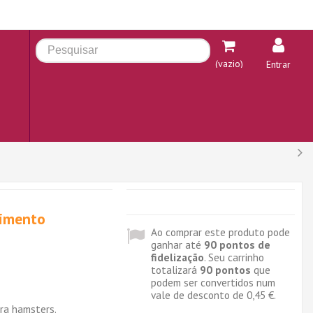
(vazio)
Entrar
limento
Ao comprar este produto pode
ganhar até
90
pontos de
fidelização
. Seu carrinho
totalizará
90
pontos
que
podem ser convertidos num
vale de desconto de
0,45 €
.
ra hamsters.