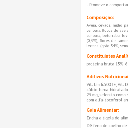
- Promove o comporta
Composição:
Aveia, cevada, milho pa
cenoura, flocos de avei
cenoura, beterraba, lev
(0,3%), flores de camom
lecitina. (grão 54%, se
Constituintes Analí
proteína bruta 15%, ól
Aditivos Nutricionai
Vit. Um 6.500 IE, Vit.
cálcio, hexa-hidratad
23 mg, selenito como s
com alfa-tocoferol an
Guia Alimentar:
Encha a tigela de al
Dê feno de coelho de 