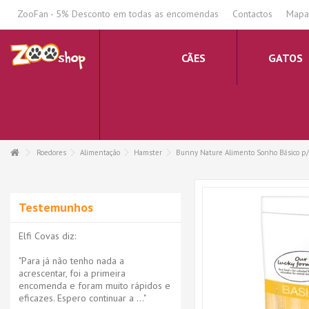
.
ZooFan - 5% Desconto em todas as encomendas
Contactos
Mapa 
CÃES
GATOS
Roedores
Alimentação
Hamster
Bunny Nature Alimento Sonho Básico p
Testemunhos
Elfi Covas diz:
"Para já não tenho nada a
acrescentar, foi a primeira
encomenda e foram muito rápidos e
eficazes. Espero continuar a ..."