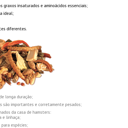
os graxos insaturados e aminoácidos essenciais;
a ideal;
tes diferentes.
de longa duração;
es são importantes e corretamente pesados;
onados da casa de hamsters:
a e linhaça;
 para espécies;