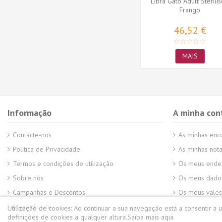
Libra Gato Adult Sterili
Frango
46,52 €
MAIS
Informação
A minha con
Contacte-nos
As minhas en
Política de Privacidade
As minhas nota
Termos e condições de utilização
Os meus ende
Sobre nós
Os meus dados
Campanhas e Descontos
Os meus vales
Mapa do site
Utilização de cookies:
Ao continuar a sua navegação está a consentir a 
definições de cookies a qualquer altura.
Saiba mais aqui.